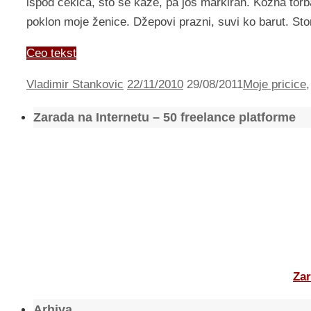
ispod čekića, što se kaže, pa još markiran. Kožna torba
poklon moje ženice. Džepovi prazni, suvi ko barut. S
Ceo tekst
Vladimir Stankovic
22/11/2010
29/08/2011
Moje pricice
Zarada na Internetu – 50 freelance platforme
Zar
Arhiva