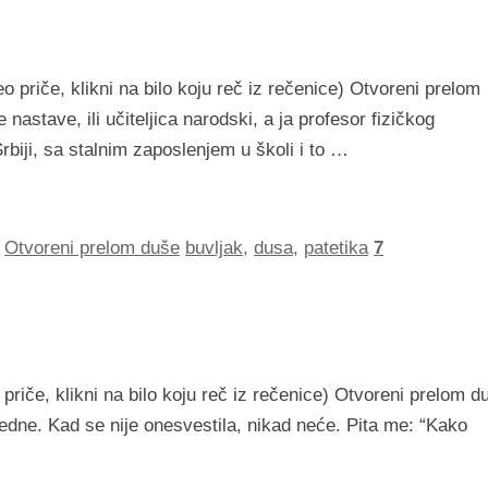
 priče, klikni na bilo koju reč iz rečenice) Otvoreni prelom
astave, ili učiteljica narodski, a ja profesor fizičkog
Srbiji, sa stalnim zaposlenjem u školi i to …
,
Otvoreni prelom duše
buvljak
,
dusa
,
patetika
7
priče, klikni na bilo koju reč iz rečenice) Otvoreni prelom d
edne. Kad se nije onesvestila, nikad neće. Pita me: “Kako