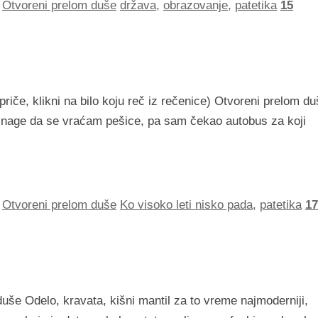
,
Otvoreni prelom duše
država
,
obrazovanje
,
patetika
15
priče, klikni na bilo koju reč iz rečenice) Otvoreni prelom d
snage da se vraćam pešice, pa sam čekao autobus za koji
,
Otvoreni prelom duše
Ko visoko leti nisko pada
,
patetika
17
duše Odelo, kravata, kišni mantil za to vreme najmoderniji,