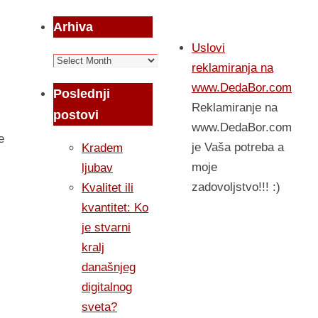
Arhiva
Uslovi
Arhiva
reklamiranja na
www.DedaBor.com
Poslednji
Reklamiranje na
postovi
www.DedaBor.com
e
je Vaša potreba a
Kradem
moje
ljubav
zadovoljstvo!!! :)
Kvalitet ili
kvantitet: Ko
je stvarni
kralj
današnjeg
digitalnog
sveta?