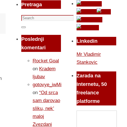
Pretraga
Search
for:
Search
Poslednji
Linkedin
komentari
Mr Vladimir
Rocket Goal
Stankovic
on
Kradem
Zarada na
ljubav
m
Internetu, 50
gotovye_iwMi
on
“Od srca
freelance
sam darovao
platforme
sliku, nek’
maloj
Zvezdani