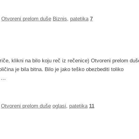
,
Otvoreni prelom duše
Biznis
,
patetika
7
iče, klikni na bilo koju reč iz rečenice) Otvoreni prelom duš
čina je bila bitna. Bilo je jako teško obezbediti toliko
e …
,
Otvoreni prelom duše
oglasi
,
patetika
11