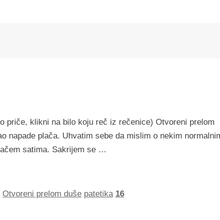
 priče, klikni na bilo koju reč iz rečenice) Otvoreni prelom
o napade plača. Uhvatim sebe da mislim o nekim normalni
lačem satima. Sakrijem se …
,
Otvoreni prelom duše
patetika
16