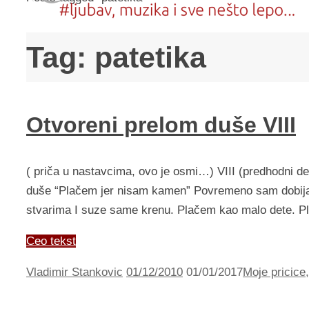
Tag:
patetika
Otvoreni prelom duše VIII
( priča u nastavcima, ovo je osmi…) VIII (predhodni deo
duše “Plačem jer nisam kamen” Povremeno sam dobija
stvarima I suze same krenu. Plačem kao malo dete. P
Ceo tekst
Vladimir Stankovic
01/12/2010
01/01/2017
Moje pricice