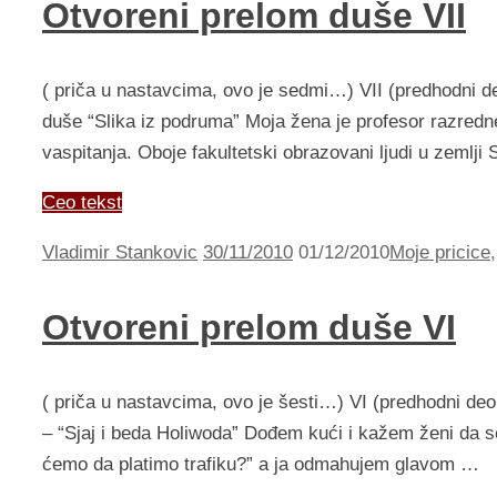
Otvoreni prelom duše VII
( priča u nastavcima, ovo je sedmi…) VII (predhodni deo
duše “Slika iz podruma” Moja žena je profesor razredne n
vaspitanja. Oboje fakultetski obrazovani ljudi u zemlji 
Ceo tekst
Vladimir Stankovic
30/11/2010
01/12/2010
Moje pricice
Otvoreni prelom duše VI
( priča u nastavcima, ovo je šesti…) VI (predhodni deo 
– “Sjaj i beda Holiwoda” Dođem kući i kažem ženi da s
ćemo da platimo trafiku?” a ja odmahujem glavom …