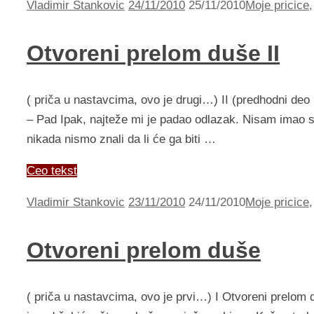
Vladimir Stankovic
24/11/2010
25/11/2010
Moje pricice
Otvoreni prelom duše II
( priča u nastavcima, ovo je drugi…) II (predhodni deo 
– Pad Ipak, najteže mi je padao odlazak. Nisam imao 
nikada nismo znali da li će ga biti …
Ceo tekst
Vladimir Stankovic
23/11/2010
24/11/2010
Moje pricice
Otvoreni prelom duše
( priča u nastavcima, ovo je prvi…) I Otvoreni prelom 