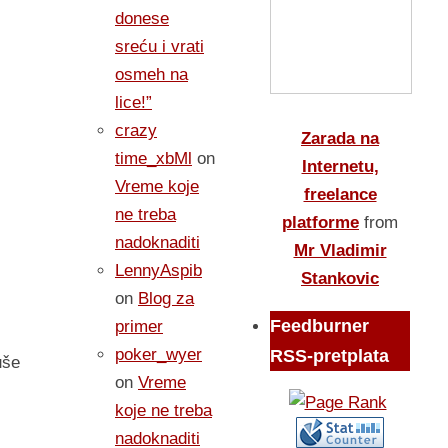
donese
sreću i vrati
osmeh na
lice!”
crazy
Zarada na
time_xbMl
on
Internetu,
Vreme koje
freelance
ne treba
platforme
from
nadoknaditi
Mr Vladimir
LennyAspib
Stankovic
on
Blog za
Feedburner
primer
poker_wyer
RSS-pretplata
uše
on
Vreme
koje ne treba
nadoknaditi