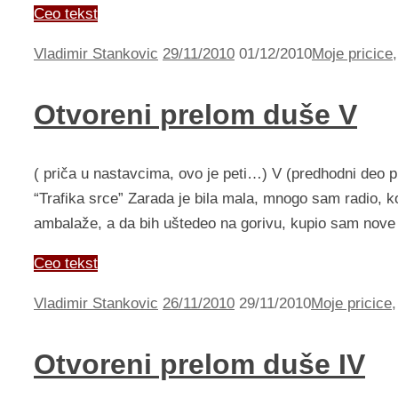
Ceo tekst
Vladimir Stankovic
29/11/2010
01/12/2010
Moje pricice
Otvoreni prelom duše V
( priča u nastavcima, ovo je peti…) V (predhodni deo pr
“Trafika srce” Zarada je bila mala, mnogo sam radio, koli
ambalaže, a da bih uštedeo na gorivu, kupio sam nov
Ceo tekst
Vladimir Stankovic
26/11/2010
29/11/2010
Moje pricice
Otvoreni prelom duše IV