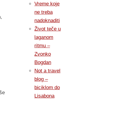
Vreme koje
ne treba
,
nadoknaditi
Život teče u
laganom
ritmu –
Zvonko
Bogdan
Not a travel
blog –
biciklom do
uše
Lisabona