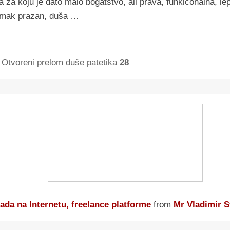
 za koju je dato malo bogatstvo, ali prava, funkiconalna, le
tomak prazan, duša …
,
Otvoreni prelom duše
patetika
28
ada na Internetu, freelance platforme
from
Mr Vladimir S