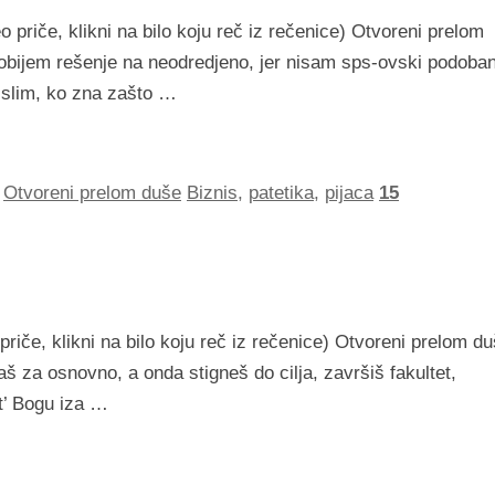
 priče, klikni na bilo koju reč iz rečenice) Otvoreni prelom
dobijem rešenje na neodredjeno, jer nisam sps-ovski podoban
islim, ko zna zašto …
,
Otvoreni prelom duše
Biznis
,
patetika
,
pijaca
15
priče, klikni na bilo koju reč iz rečenice) Otvoreni prelom d
 za osnovno, a onda stigneš do cilja, završiš fakultet,
st’ Bogu iza …