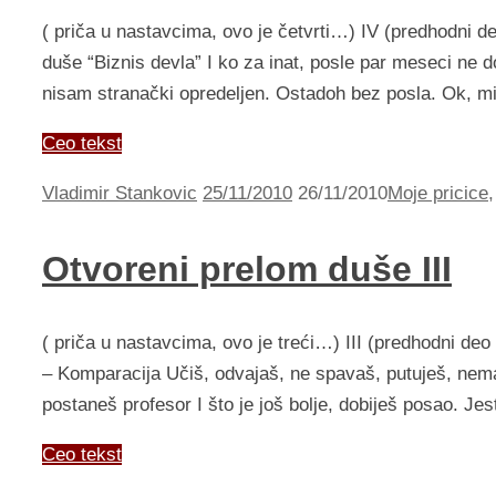
( priča u nastavcima, ovo je četvrti…) IV (predhodni deo
duše “Biznis devla” I ko za inat, posle par meseci ne 
nisam stranački opredeljen. Ostadoh bez posla. Ok, m
Ceo tekst
Vladimir Stankovic
25/11/2010
26/11/2010
Moje pricice
Otvoreni prelom duše III
( priča u nastavcima, ovo je treći…) III (predhodni deo 
– Komparacija Učiš, odvajaš, ne spavaš, putuješ, nemaš
postaneš profesor I što je još bolje, dobiješ posao. Je
Ceo tekst