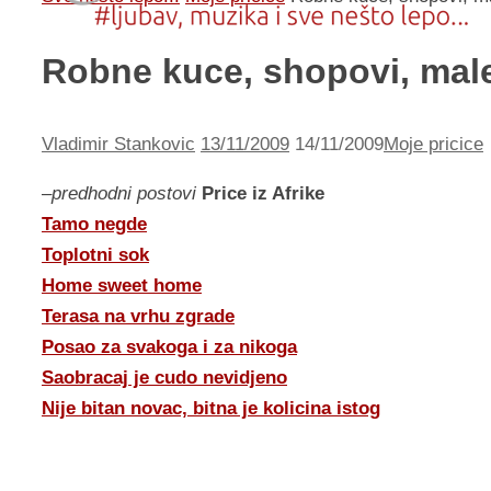
Robne kuce, shopovi, male
Vladimir Stankovic
13/11/2009
14/11/2009
Moje pricice
–
predhodni postovi
Price iz Afrike
Tamo negde
Toplotni sok
Home sweet home
Terasa na vrhu zgrade
Posao za svakoga i za nikoga
Saobracaj je cudo nevidjeno
Nije bitan novac, bitna je kolicina istog