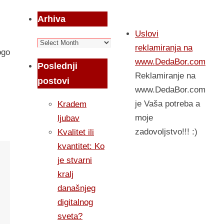
Arhiva
Uslovi
Arhiva
reklamiranja na
ogo
www.DedaBor.com
Poslednji
Reklamiranje na
postovi
www.DedaBor.com
je Vaša potreba a
Kradem
moje
ljubav
zadovoljstvo!!! :)
Kvalitet ili
kvantitet: Ko
je stvarni
kralj
današnjeg
digitalnog
sveta?