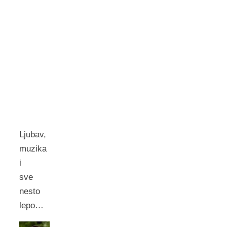
Ljubav,
muzika
i
sve
nesto
lepo…