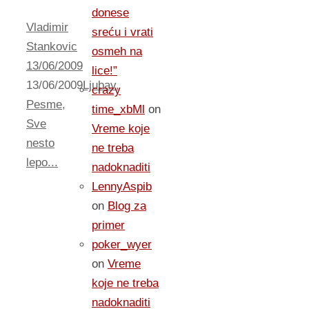
donese
Vladimir
sreću i vrati
Stankovic
osmeh na
13/06/2009
lice!”
13/06/2009
Ljubav
,
crazy
Pesme
,
time_xbMl
on
Sve
Vreme koje
nesto
ne treba
lepo...
nadoknaditi
LennyAspib
on
Blog za
primer
poker_wyer
on
Vreme
koje ne treba
nadoknaditi