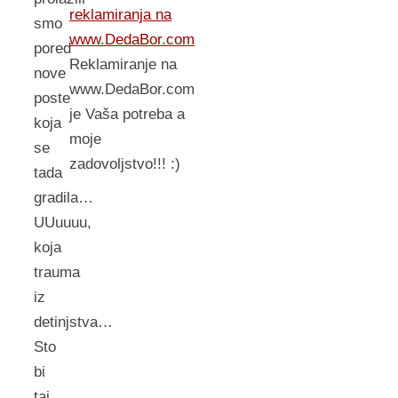
reklamiranja na
smo
www.DedaBor.com
pored
Reklamiranje na
nove
www.DedaBor.com
poste
je Vaša potreba a
koja
moje
se
zadovoljstvo!!! :)
tada
gradila…
UUuuuu,
koja
trauma
iz
detinjstva…
Sto
bi
taj