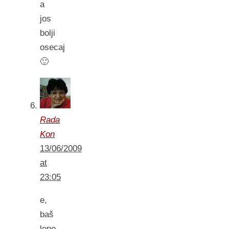
a
jos
bolji
osecaj
🙂
Rada
Kon
13/06/2009
at
23:05
e,
baš
lepo