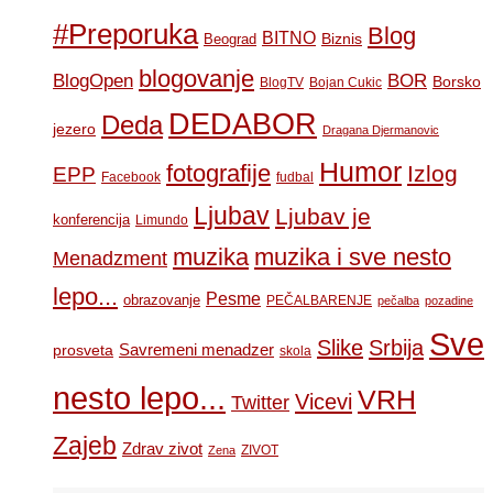
#Preporuka
Blog
BITNO
Biznis
Beograd
blogovanje
BOR
BlogOpen
Borsko
BlogTV
Bojan Cukic
DEDABOR
Deda
jezero
Dragana Djermanovic
Humor
fotografije
Izlog
EPP
Facebook
fudbal
Ljubav
Ljubav je
konferencija
Limundo
muzika
muzika i sve nesto
Menadzment
lepo...
Pesme
obrazovanje
PEČALBARENJE
pečalba
pozadine
Sve
Slike
Srbija
Savremeni menadzer
prosveta
skola
nesto lepo...
VRH
Vicevi
Twitter
Zajeb
Zdrav zivot
ZIVOT
Zena