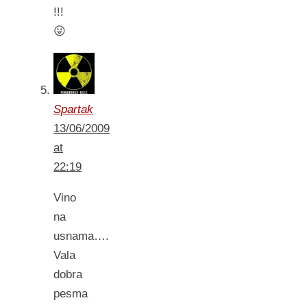
!!!
😛
Spartak
13/06/2009
at
22:19
Vino
na
usnama….
Vala
dobra
pesma