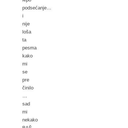
podsećanje…
i
nije
loša
ta
pesma
kako
mi
se
pre
činilo
…
sad
mi
nekako
BAŠ