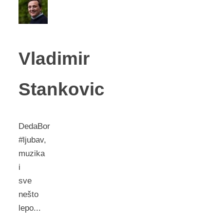
Vladimir
Stankovic
DedaBor
#ljubav,
muzika
i
sve
nešto
lepo...