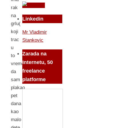
rak
na
Linkedin
grlu(
koji
Mr Vladimir
trac
Stankovic
u
Zarada na
to
Internetu, 50
vreme)
freelance
da
platforme
sam
plakao
pet
dana
kao
malo
dete,