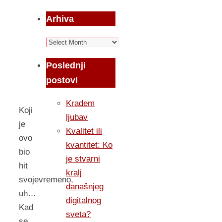
Arhiva
Arhiva
Poslednji
postovi
Kradem
Koji
ljubav
je
Kvalitet ili
ovo
kvantitet: Ko
bio
je stvarni
hit
kralj
svojevremeno,
današnjeg
uh…
digitalnog
Kad
sveta?
se