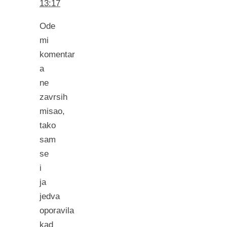
13:17
Ode
mi
komentar
a
ne
zavrsih
misao,
tako
sam
se
i
ja
jedva
oporavila
kad