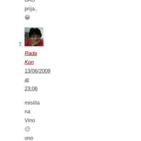
prija..
😀
Rada
Kon
13/06/2009
at
23:06
mislila
na
Vino
🙂
ono