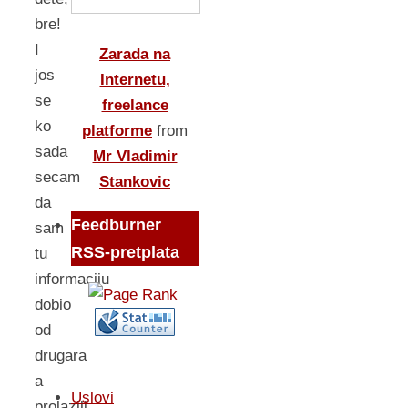
bre!
I
Zarada na
jos
Internetu,
se
freelance
ko
platforme
from
sada
Mr Vladimir
secam
Stankovic
da
Feedburner
sam
RSS-pretplata
tu
informaciju
dobio
od
drugara
a
Uslovi
prolazili