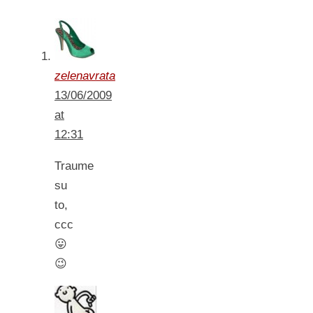
zelenavrata
13/06/2009
at
12:31
Traume
su
to,
ccc
😛
😉