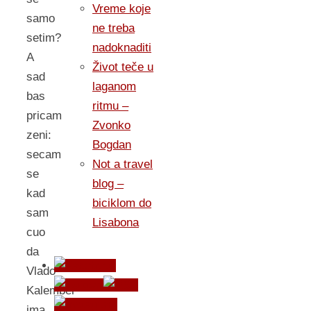
Vreme koje
samo
ne treba
setim?
nadoknaditi
A
Život teče u
sad
laganom
bas
ritmu –
pricam
Zvonko
zeni:
Bogdan
secam
Not a travel
se
blog –
kad
biciklom do
sam
Lisabona
cuo
da
Vlado
Kalember
ima