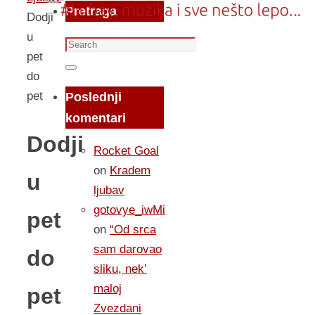
Pretraga
Dodji
u
Search
pet
for:
Search
do
pet
Poslednji
komentari
Dodji
Rocket Goal
on
Kradem
u
ljubav
gotovye_iwMi
pet
on
“Od srca
sam darovao
do
sliku, nek’
maloj
pet
Zvezdani