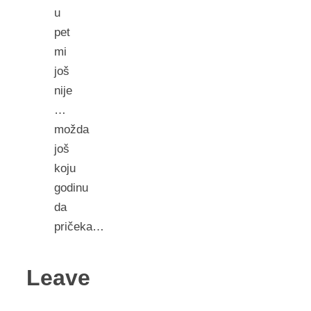
u
pet
mi
još
nije
…
možda
još
koju
godinu
da
pričeka…
Leave