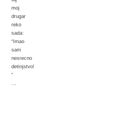
moj
drugar
reko
sada:
“Imao
sam
nesrecno
detinjstvo!
”
…