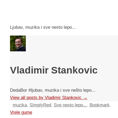
Ljubav, muzika i sve nesto lepo…
Vladimir Stankovic
DedaBor #ljubav, muzika i sve nešto lepo...
View all posts by Vladimir Stankovic
→
muzika
,
SImplyRed
,
Sve nesto lepo...
.
Bookmark
.
Vrele gume