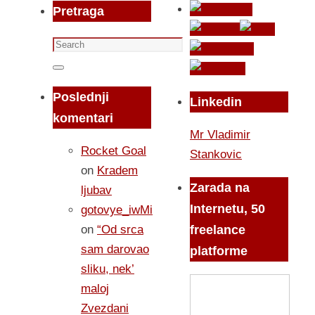
Pretraga
Search
for:
Search
Poslednji
Linkedin
komentari
Mr Vladimir
Rocket Goal
Stankovic
on
Kradem
Zarada na
ljubav
Internetu, 50
gotovye_iwMi
on
“Od srca
freelance
sam darovao
platforme
sliku, nek’
maloj
Zvezdani