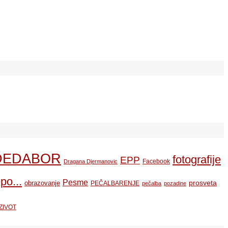
DEDABOR
fotografije
EPP
Facebook
Dragana Djermanovic
po...
Pesme
prosveta
obrazovanje
PEČALBARENJE
pečalba
pozadine
ZIVOT