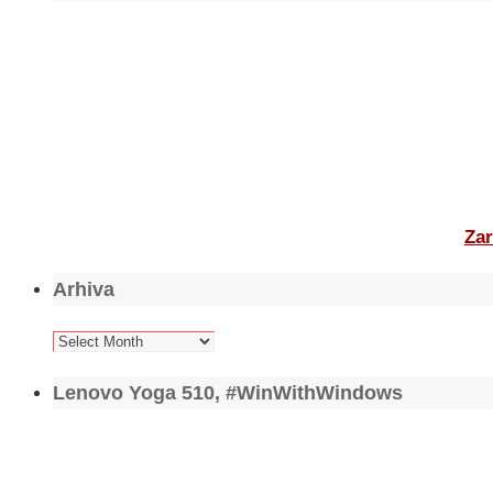
Zar
Arhiva
Arhiva
Lenovo Yoga 510, #WinWithWindows