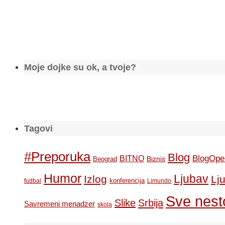
Moje dojke su ok, a tvoje?
Tagovi
#Preporuka
Blog
BlogOpe
BITNO
Biznis
Beograd
Humor
Ljubav
Izlog
Lj
konferencija
fudbal
Limundo
Sve nesto
Slike
Srbija
Savremeni menadzer
skola