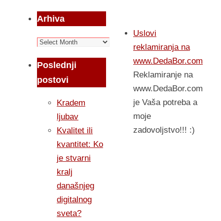
Arhiva
Uslovi
Arhiva
reklamiranja na
www.DedaBor.com
Poslednji
Reklamiranje na
postovi
www.DedaBor.com
je Vaša potreba a
Kradem
moje
ljubav
zadovoljstvo!!! :)
Kvalitet ili
kvantitet: Ko
je stvarni
kralj
današnjeg
digitalnog
sveta?