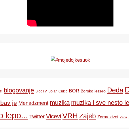
Deda
blogovanje
BOR
n
Borsko jezero
BlogTV
Bojan Cukic
ubav je
muzika
muzika i sve nesto le
Menadzment
 lepo...
VRH
Zajeb
Vicevi
Twitter
Zdrav zivot
Zena