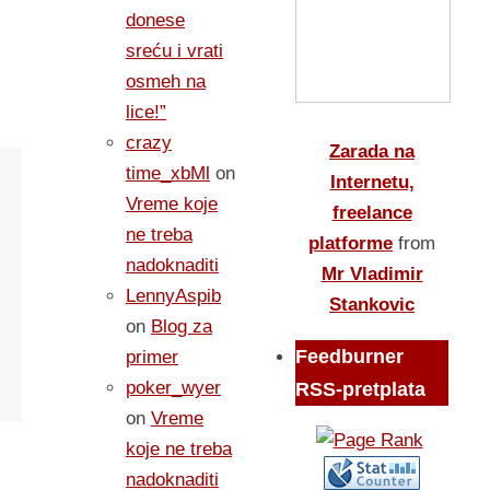
donese
sreću i vrati
osmeh na
lice!”
crazy
Zarada na
time_xbMl
on
Internetu,
Vreme koje
freelance
ne treba
platforme
from
nadoknaditi
Mr Vladimir
LennyAspib
Stankovic
on
Blog za
Feedburner
primer
poker_wyer
RSS-pretplata
on
Vreme
koje ne treba
nadoknaditi