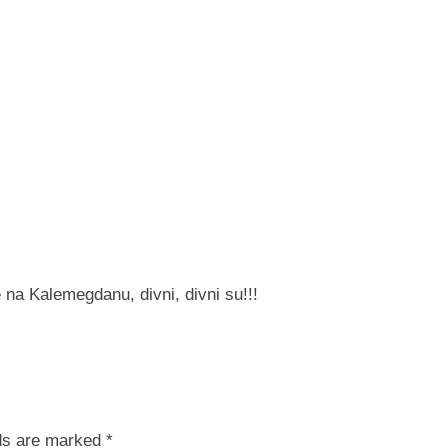
e na Kalemegdanu, divni, divni su!!!
lds are marked
*