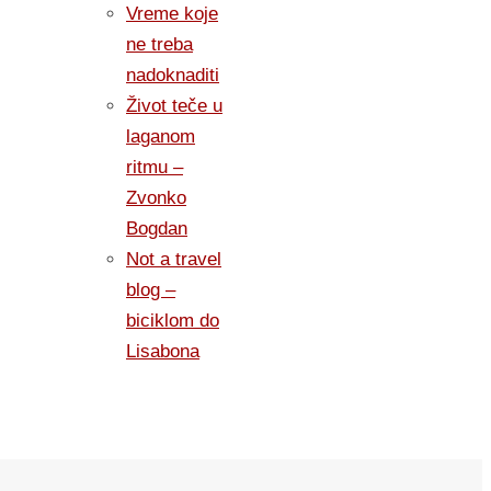
Vreme koje
ne treba
nadoknaditi
Život teče u
laganom
ritmu –
Zvonko
Bogdan
Not a travel
blog –
biciklom do
Lisabona