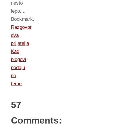
nesto
lepo...
.
Bookmark
.
Razgovor
dva
prijatelja
Kad
blogovi
padaju
na
teme
57
Comments: