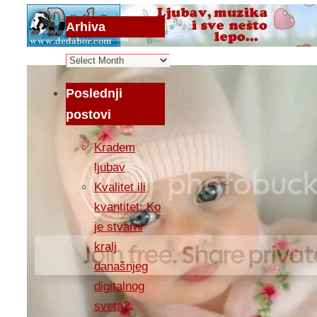
Arhiva
Arhiva
Poslednji
postovi
Kradem
ljubav
Kvalitet ili
kvantitet: Ko
je stvarni
kralj
današnjeg
digitalnog
sveta?