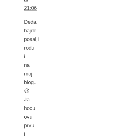
21:06
Deda,
hajde
posalji
rodu
i
na
moj
blog..
😉
Ja
hocu
ovu
prvu
i