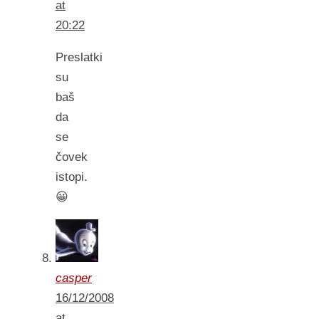
at
20:22
Preslatki
su
baš
da
se
čovek
istopi.
😀
casper
16/12/2008
at