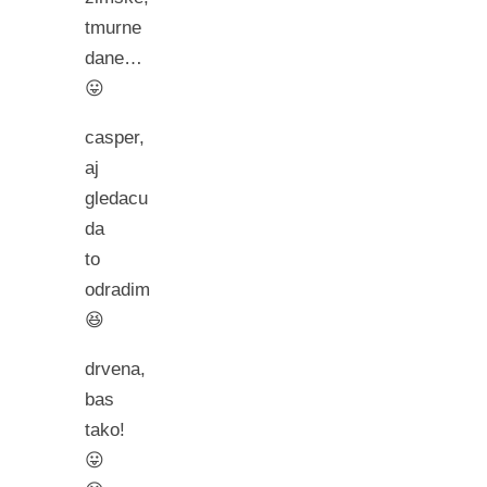
tmurne
dane…
😛
casper,
aj
gledacu
da
to
odradim
😆
drvena,
bas
tako!
😛