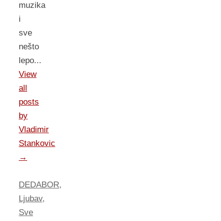
muzika
i
sve
nešto
lepo...
View
all
posts
by
Vladimir
Stankovic
→
DEDABOR
,
Ljubav
,
Sve