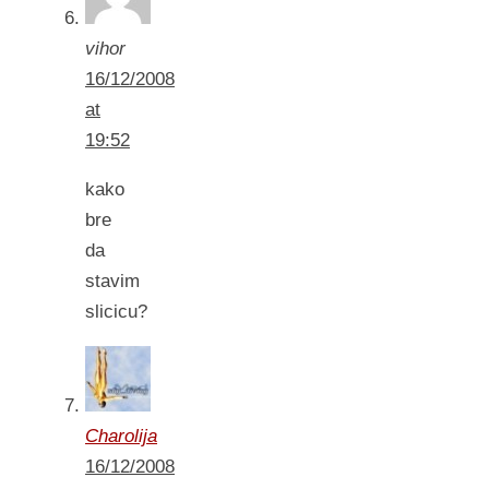
vihor
16/12/2008
at
19:52
kako
bre
da
stavim
slicicu?
Charolija
16/12/2008