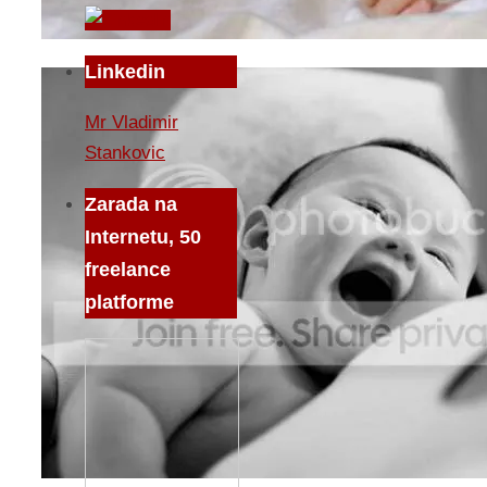
Linkedin
Mr Vladimir
Stankovic
Zarada na
Internetu, 50
freelance
platforme