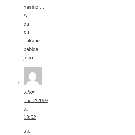
nasinci…
A
da
su
cakane
bebice,
jesu…
vihor
16/12/2008
at
19:52
sto