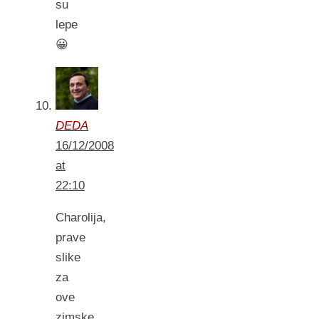
su
lepe
😀
DEDA
16/12/2008
at
22:10
Charolija,
prave
slike
za
ove
zimske,