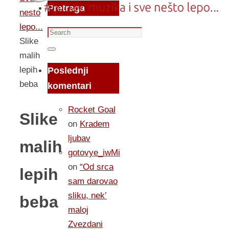
Pretraga
nesto
lepo...
Search
Slike
for:
Search
malih
lepih
Poslednji
beba
komentari
Rocket Goal
Slike
on
Kradem
ljubav
malih
gotovye_iwMi
on
“Od srca
lepih
sam darovao
sliku, nek’
beba
maloj
Zvezdani