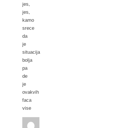
jes,
jes,
kamo
srece
da
je
situacija
bolja
pa
de
je
ovakvih
faca
vise