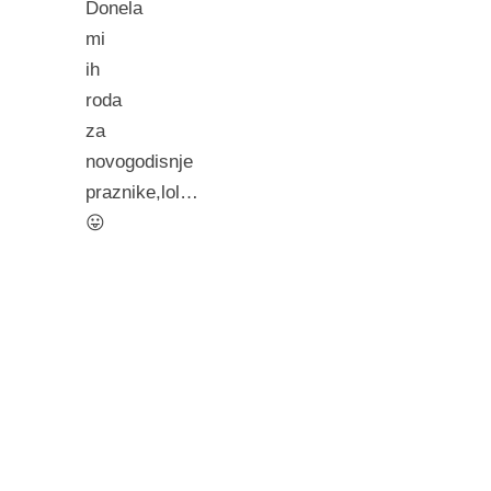
Donela
mi
ih
roda
za
novogodisnje
praznike,lol…
😛