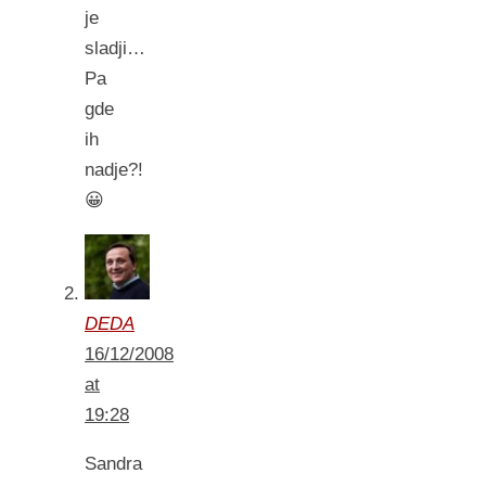
je
sladji…
Pa
gde
ih
nadje?!
😀
DEDA
16/12/2008
at
19:28
Sandra