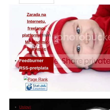
Zarada na
Internetu,
freelance
platforme
from
Mr Vladimir
Stankovic
Feedburner
RSS-pretplata
Uslovi