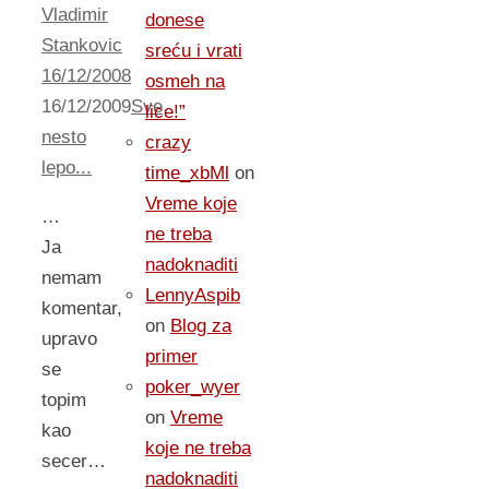
Vladimir
donese
Stankovic
sreću i vrati
16/12/2008
osmeh na
16/12/2009
Sve
lice!”
nesto
crazy
lepo...
time_xbMl
on
Vreme koje
…
ne treba
Ja
nadoknaditi
nemam
LennyAspib
komentar,
on
Blog za
upravo
primer
se
poker_wyer
topim
on
Vreme
kao
koje ne treba
secer…
nadoknaditi