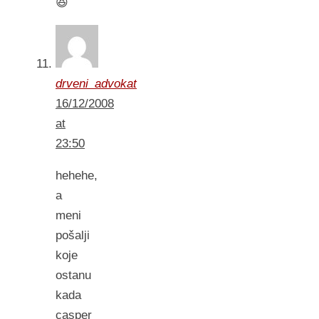
😆
drveni_advokat
16/12/2008
at
23:50
hehehe,
a
meni
pošalji
koje
ostanu
kada
casper