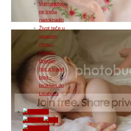
Vreme koje
ne treba
nadoknaditi
Život teče u
laganom
ritmu –
Zvonko
Bogdan
Not a travel
blog –
biciklom do
Lisabona