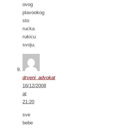
ovog
plavookog
sto
rucka
rukicu
svoju.
drveni_advokat
16/12/2008
at
21:20
sve
bebe