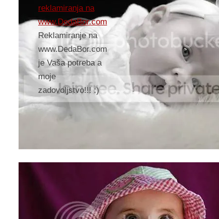
reklamiranja na
www.DedaBor.com
Reklamiranje na
www.DedaBor.com
je Vaša potreba a
moje
zadovoljstvo!!! :)