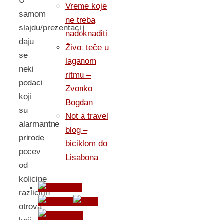
U
Vreme koje
samom
ne treba
slajdu/prezentaciji
nadoknaditi
daju
Život teče u
se
laganom
neki
ritmu –
podaci
Zvonko
koji
Bogdan
su
Not a travel
alarmantne
blog –
prirode
biciklom do
pocev
Lisabona
od
kolicine
razlicitih
otrova