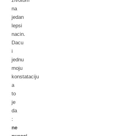
zivotom
na
jedan
lepsi
nacin.
Dacu
i
jednu
moju
konstataciju
a
to
je
da
:
ne