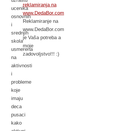
uzrastu
reklamiranja na
ucenika
www.DedaBor.com
osnovnih
Reklamiranje na
i
www.DedaBor.com
srednjih
je Vaša potreba a
skola
moje
usmerena
zadovoljstvo!!! :)
na
aktivnosti
i
probleme
koje
imaju
deca
pusaci
kako