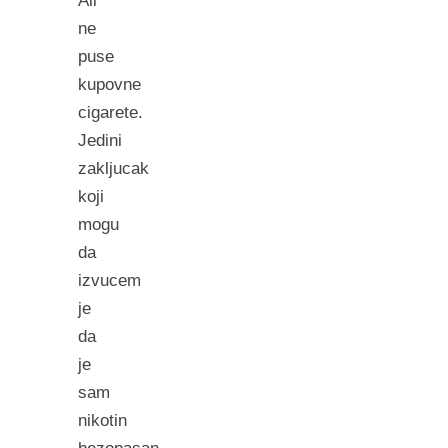
Ali
ne
puse
kupovne
cigarete.
Jedini
zakljucak
koji
mogu
da
izvucem
je
da
je
sam
nikotin