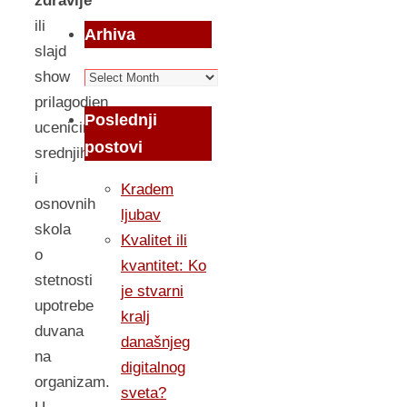
zdravlje”
ili
Arhiva
slajd
Arhiva
show
prilagodjen
Poslednji
ucenicima
postovi
srednjih
i
Kradem
osnovnih
ljubav
skola
Kvalitet ili
o
kvantitet: Ko
stetnosti
je stvarni
upotrebe
kralj
duvana
današnjeg
na
digitalnog
organizam.
sveta?