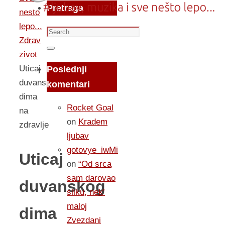
Pretraga
nesto
lepo...
Search
Zdrav
for:
Search
zivot
Uticaj
Poslednji
duvanskog
komentari
dima
Rocket Goal
na
on
Kradem
zdravlje
ljubav
gotovye_iwMi
Uticaj
on
“Od srca
sam darovao
duvanskog
sliku, nek’
maloj
dima
Zvezdani