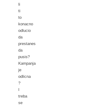
li
ti
to
konacno
odlucio
da
prestanes
da
pusis?
Kampanja
je
odlicna
?
I
treba
se