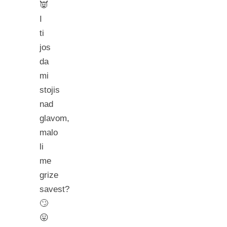
👿
I
ti
jos
da
mi
stojis
nad
glavom,
malo
li
me
grize
savest?
🙄
😛