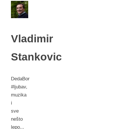
Vladimir
Stankovic
DedaBor
#ljubav,
muzika
i
sve
nešto
lepo...