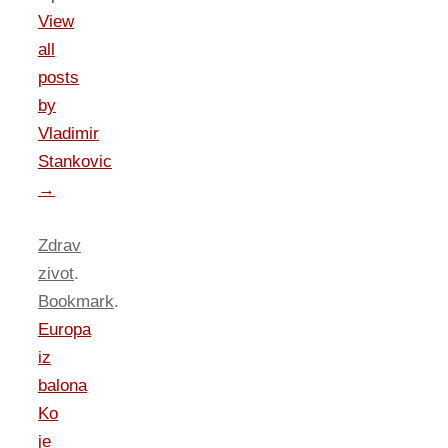
View
all
posts
by
Vladimir
Stankovic
→
Zdrav
zivot
.
Bookmark
.
Europa
iz
balona
Ko
je