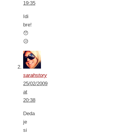
19:35
Idi
bre!
😯
😥
sarahstory
25/02/2009
at
20:38
Deda
je
si