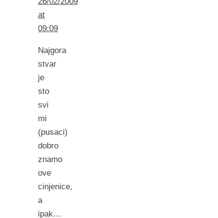
26/02/2009
at
09:09
Najgora
stvar
je
sto
svi
mi
(pusaci)
dobro
znamo
ove
cinjenice,
a
ipak…