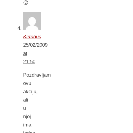
😛
Ketchua
25/02/2009
at
21:50
Pozdravljam
ovu
akciju,
ali
u
njoj
ima