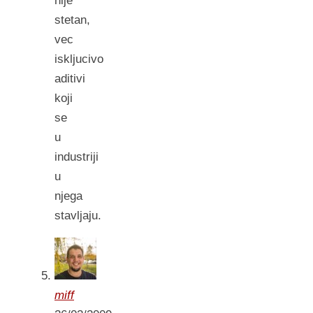
nije
stetan,
vec
iskljucivo
aditivi
koji
se
u
industriji
u
njega
stavljaju.
miff