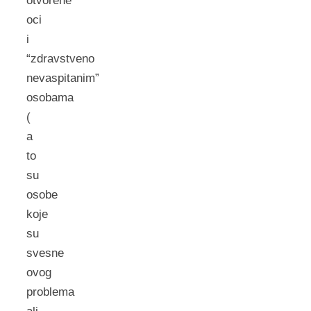
otvorene
oci
i
“zdravstveno
nevaspitanim”
osobama
(
a
to
su
osobe
koje
su
svesne
ovog
problema