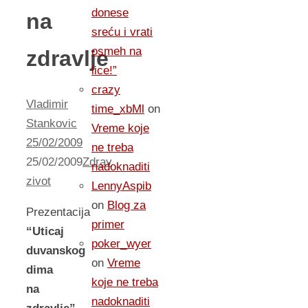
donese
na
sreću i vrati
osmeh na
zdravlje
lice!”
crazy
Vladimir
time_xbMl
on
Stankovic
Vreme koje
25/02/2009
ne treba
25/02/2009
Zdrav
nadoknaditi
zivot
LennyAspib
on
Blog za
Prezentacija
primer
“Uticaj
poker_wyer
duvanskog
on
Vreme
dima
koje ne treba
na
nadoknaditi