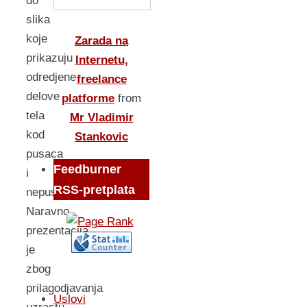
do
slika
koje
Zarada na
prikazuju
Internetu,
odredjene
freelance
delove
platforme
from
tela
Mr Vladimir
kod
Stankovic
pusaca
Feedburner
i
RSS-pretplata
nepusaca.
Naravno
prezentacija
je
zbog
prilagodjavanja
Uslovi