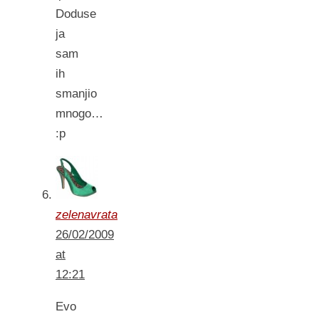
Doduse
ja
sam
ih
smanjio
mnogo…
:p
zelenavrata
26/02/2009
at
12:21
Evo