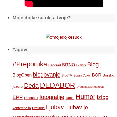
Moje dojke su ok, a tvoje?
Tagovi
#Preporuka
Blog
BITNO
Biznis
Beograd
blogovanje
BOR
BlogOpen
Borsko
BlogTV
Bojan Cukic
DEDABOR
Deda
jezero
Dragana Djermanovic
Humor
fotografije
Izlog
EPP
Facebook
fudbal
Ljubav
Ljubav je
konferencija
Limundo
muzika
muzika i sve nesto