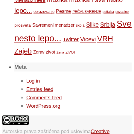
Menadzment
lepo...
Pesme
obrazovanje
PEČALBARENJE
pečalba
pozadine
Sve
Slike
Srbija
Savremeni menadzer
prosveta
skola
nesto lepo...
VRH
Vicevi
Twitter
Zajeb
Zdrav zivot
ZIVOT
Zena
Meta
Log in
Entries feed
Comments feed
WordPress.org
Autorska prava zaštićena pod uslovima
Creative