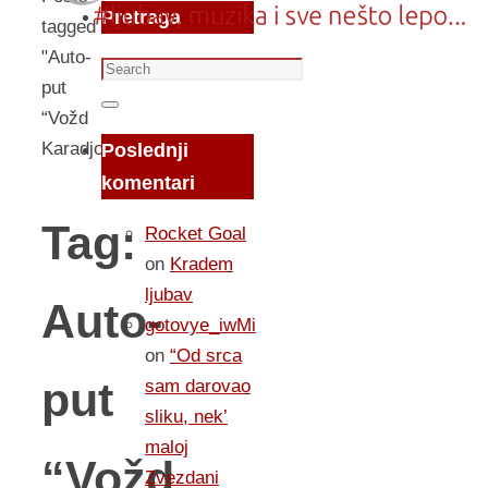
Pretraga
tagged
"Auto-
Search
put
for:
Search
“Vožd
Karadjordje”"
Poslednji
komentari
Tag:
Rocket Goal
on
Kradem
ljubav
Auto-
gotovye_iwMi
on
“Od srca
put
sam darovao
sliku, nek’
maloj
“Vožd
Zvezdani