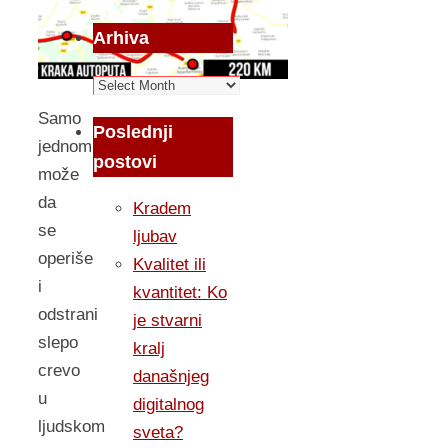
Arhiva
Arhiva
Samo
Poslednji
jednom
postovi
može
da
Kradem
se
ljubav
operiše
Kvalitet ili
i
kvantitet: Ko
odstrani
je stvarni
slepo
kralj
crevo
današnjeg
u
digitalnog
ljudskom
sveta?