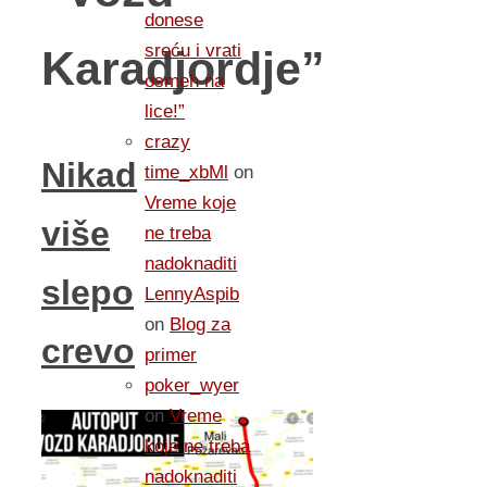
donese
sreću i vrati
Karadjordje”
osmeh na
lice!”
crazy
Nikad
time_xbMl
on
Vreme koje
više
ne treba
nadoknaditi
slepo
LennyAspib
on
Blog za
crevo
primer
poker_wyer
on
Vreme
koje ne treba
nadoknaditi