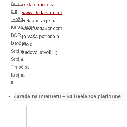
Auto-
reklamiranja na
put
www.DedaBor.com
"Vožd
Reklamiranje na
Karadjordje"
,
www.DedaBor.com
BOR
,
je Vaša potreba a
Istočna
moje
Srbija
,
zadovoljstvo!!! :)
Srbija
,
Timočka
Krajna
0
Zarada na Internetu – 50 freelance platforme