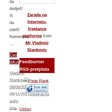
da
dodješ!
Zarada na
Ili
Internetu,
da
freelance
odeš!
platforme
from
Namenski,
Mr Vladimir
…
Stankovic
Ceo
Feedburner
tekst
RSS-pretplata
Vladimir
Stankovic
08/06/2021
08/11/2021
Inspiracija
auto-
put
,
Uslovi