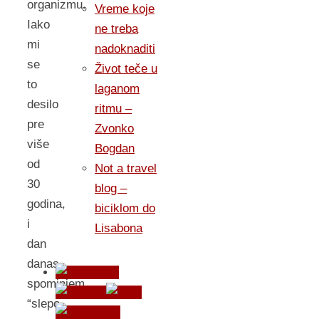
organizmu.
Vreme koje
Iako
ne treba
mi
nadoknaditi
se
Život teče u
to
laganom
desilo
ritmu –
pre
Zvonko
više
Bogdan
od
Not a travel
30
blog –
godina,
biciklom do
i
Lisabona
dan
danas
spominjem
“slepo