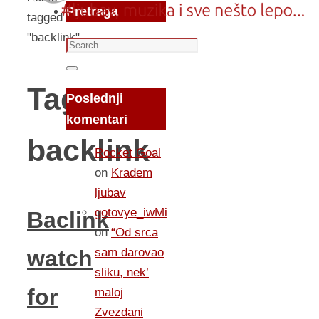
Pretraga
tagged
"backlink"
Search
for:
Search
Tag:
Poslednji
komentari
backlink
Rocket Goal
on
Kradem
ljubav
gotovye_iwMi
Baclink
on
“Od srca
sam darovao
watch
sliku, nek’
for
maloj
Zvezdani