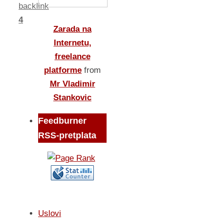
backlink
4
Zarada na
Internetu,
freelance
platforme
from
Mr Vladimir
Stankovic
Feedburner
RSS-pretplata
Uslovi