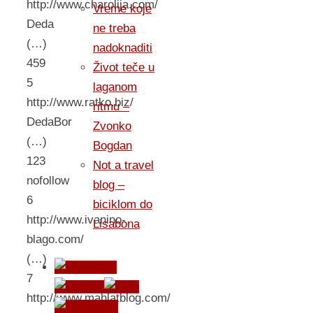
http://www.charolija.com/
Vreme koje
Deda
ne treba
(…)
nadoknaditi
459
Život teče u
5
laganom
http://www.ratko.biz/
ritmu –
DedaBor
Zvonko
(…)
Bogdan
123
Not a travel
nofollow
blog –
6
biciklom do
http://www.ivanino-
Lisabona
blago.com/
(…)
7
http://www.mahlatblog.com/