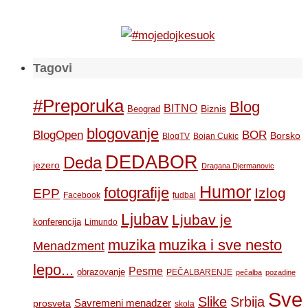
Tagovi
#Preporuka
Blog
BITNO
Biznis
Beograd
blogovanje
BOR
BlogOpen
Borsko
BlogTV
Bojan Cukic
DEDABOR
Deda
jezero
Dragana Djermanovic
Humor
fotografije
Izlog
EPP
Facebook
fudbal
Ljubav
Ljubav je
konferencija
Limundo
muzika
muzika i sve nesto
Menadzment
lepo...
Pesme
obrazovanje
PEČALBARENJE
pečalba
pozadine
Sve
Slike
Srbija
Savremeni menadzer
prosveta
skola