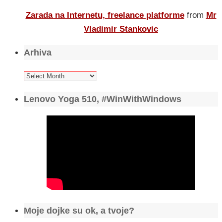
Zarada na Internetu, freelance platforme
from
Mr
Vladimir Stankovic
Arhiva
Arhiva
Lenovo Yoga 510, #WinWithWindows
Moje dojke su ok, a tvoje?