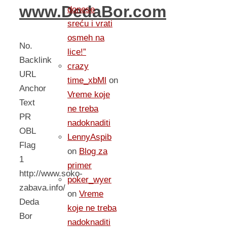
www.DedaBor.com
donese
sreću i vrati
osmeh na
No.
lice!”
Backlink
crazy
URL
time_xbMl
on
Anchor
Vreme koje
Text
ne treba
PR
nadoknaditi
OBL
LennyAspib
Flag
on
Blog za
1
primer
http://www.soko-
poker_wyer
zabava.info/
on
Vreme
Deda
koje ne treba
Bor
nadoknaditi