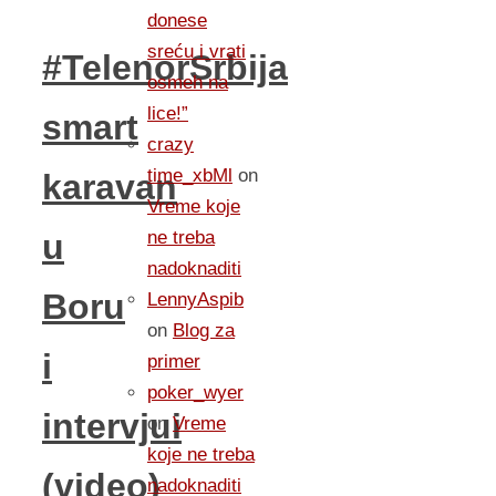
donese
sreću i vrati
#TelenorSrbija
osmeh na
lice!”
smart
crazy
time_xbMl
on
karavan
Vreme koje
ne treba
u
nadoknaditi
Boru
LennyAspib
on
Blog za
i
primer
poker_wyer
intervjui
on
Vreme
koje ne treba
(video)
nadoknaditi