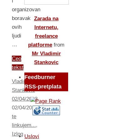
i
organizovan
boravak
Zarada na
ovih
Internetu,
ljudi
freelance
…
platforme
from
Mr Vladimir
Ceo
Stankovic
tekst
Feedburner
Vladimir
RSS-pretplata
Stankovic
02/04/2013
02/04/2013
Cu
te
linkujem...
,
Izlog
Uslovi