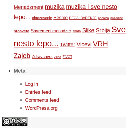
muzika
muzika i sve nesto
Menadzment
lepo...
Pesme
obrazovanje
PEČALBARENJE
pečalba
pozadine
Sve
Slike
Srbija
Savremeni menadzer
prosveta
skola
nesto lepo...
VRH
Vicevi
Twitter
Zajeb
Zdrav zivot
ZIVOT
Zena
Meta
Log in
Entries feed
Comments feed
WordPress.org