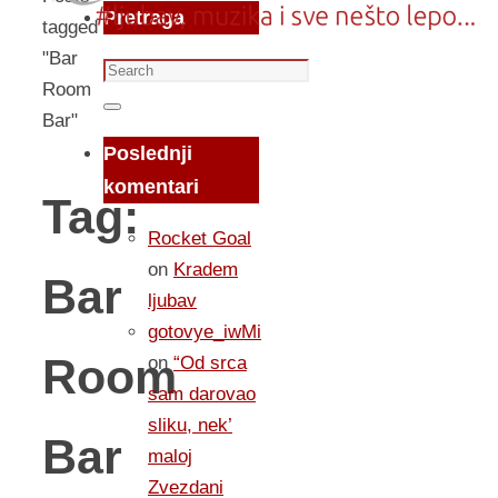
Pretraga
tagged
"Bar
Search
Room
for:
Search
Bar"
Poslednji
komentari
Tag:
Rocket Goal
on
Kradem
Bar
ljubav
gotovye_iwMi
Room
on
“Od srca
sam darovao
sliku, nek’
Bar
maloj
Zvezdani