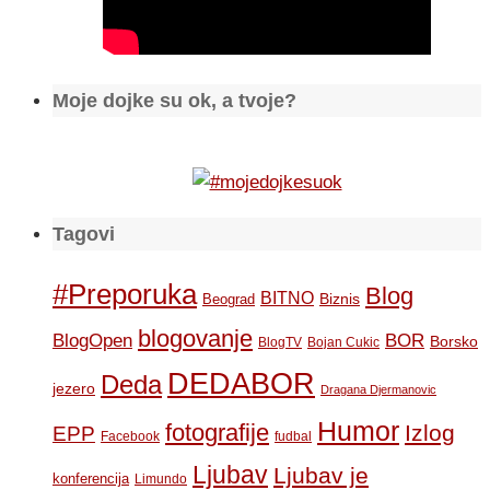
Moje dojke su ok, a tvoje?
Tagovi
#Preporuka
Blog
BITNO
Biznis
Beograd
blogovanje
BOR
BlogOpen
Borsko
BlogTV
Bojan Cukic
DEDABOR
Deda
jezero
Dragana Djermanovic
Humor
fotografije
Izlog
EPP
Facebook
fudbal
Ljubav
Ljubav je
konferencija
Limundo