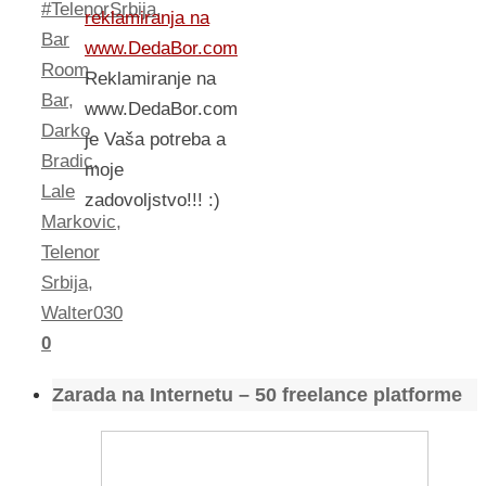
#TelenorSrbija
,
reklamiranja na
Bar
www.DedaBor.com
Room
Reklamiranje na
Bar
,
www.DedaBor.com
Darko
je Vaša potreba a
Bradic
,
moje
Lale
zadovoljstvo!!! :)
Markovic
,
Telenor
Srbija
,
Walter030
0
Zarada na Internetu – 50 freelance platforme