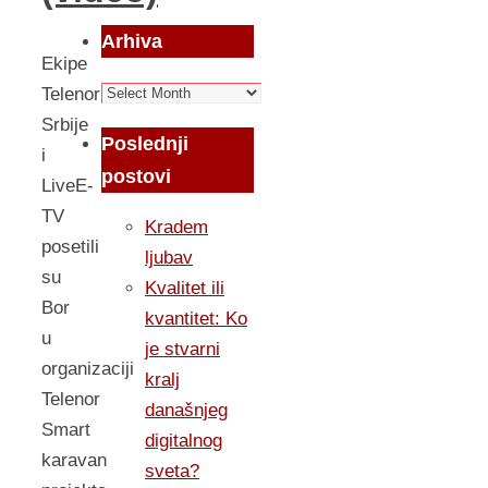
Arhiva
Ekipe
Arhiva
Telenor
Srbije
Poslednji
i
postovi
LiveE-
TV
Kradem
posetili
ljubav
su
Kvalitet ili
Bor
kvantitet: Ko
u
je stvarni
organizaciji
kralj
Telenor
današnjeg
Smart
digitalnog
karavan
sveta?