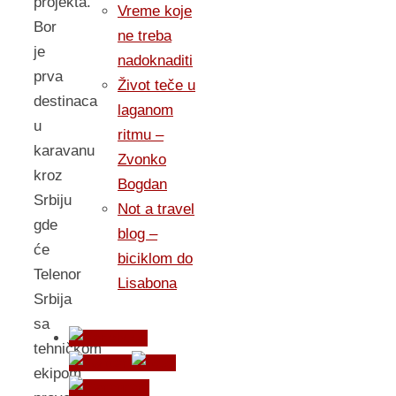
projekta.
Vreme koje
Bor
ne treba
je
nadoknaditi
prva
Život teče u
destinaca
laganom
u
ritmu –
karavanu
Zvonko
kroz
Bogdan
Srbiju
Not a travel
gde
blog –
će
biciklom do
Telenor
Lisabona
Srbija
sa
tehničkom
ekipom