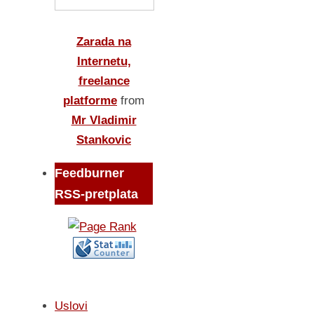
Zarada na
Internetu,
freelance
platforme
from
Mr Vladimir
Stankovic
Feedburner
RSS-pretplata
Uslovi