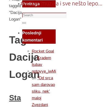
Pretraga
tagged
"Dacija
Search
Logan"
for:
Search
Poslednji
Tag:
komentari
Rocket Goal
Dacija
on
Kradem
ljubav
Logan
gotovye_iwMi
on
“Od srca
sam darovao
sliku, nek’
Sta
maloj
Zvezdani