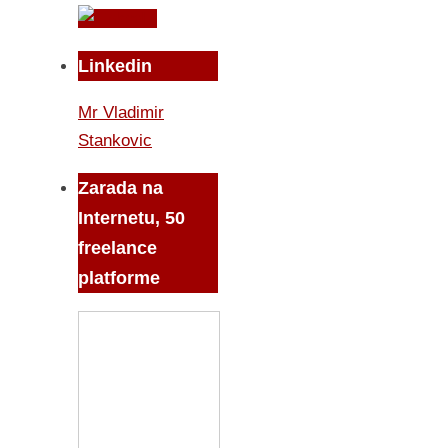
Linkedin
Mr Vladimir
Stankovic
Zarada na
Internetu, 50
freelance
platforme