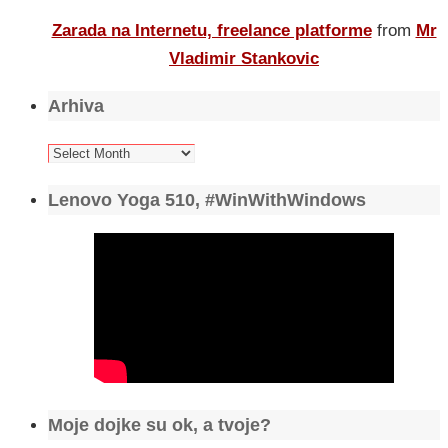
Zarada na Internetu, freelance platforme
from
Mr
Vladimir Stankovic
Arhiva
Arhiva
Lenovo Yoga 510, #WinWithWindows
Moje dojke su ok, a tvoje?