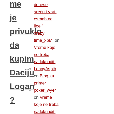
me
donese
sreću i vrati
je
osmeh na
lice!”
privuklo
crazy
time_xbMl
on
da
Vreme koje
ne treba
kupim
nadoknaditi
LennyAspib
Daciju
on
Blog za
primer
Logan
poker_wyer
on
Vreme
?
koje ne treba
nadoknaditi