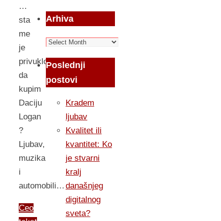
…
Arhiva
sta
me
Arhiva
je
privuklo
Poslednji
da
postovi
kupim
Daciju
Kradem
Logan
ljubav
?
Kvalitet ili
Ljubav,
kvantitet: Ko
muzika
je stvarni
i
kralj
automobili…
današnjeg
digitalnog
Ceo
sveta?