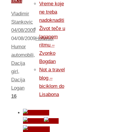
tekst
Vreme koje
ne treba
Vladimir
nadoknaditi
Stankovic
Život teče u
04/08/2009
laganom
04/08/2009
Holiwud
,
ritmu –
Humor
Zvonko
automobili
,
Bogdan
Dacija
Not a travel
girl
,
blog –
Dacija
biciklom do
Logan
Lisabona
16