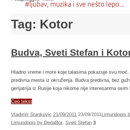
Tag:
Kotor
Budva, Sveti Stefan i Koto
Hladno vreme i more koje talasima pokazuje svu moć, 
predivna mesta iz okruženja. Budva predivna, bez gužve
gerijatrija iz Rusije koja nikome nije interesantna os
Ceo tekst
Vladimir Stankovic
21/09/2011
23/09/2011
Limundopis 
Limundopis by DedaBor
,
Sveti Stefan
3