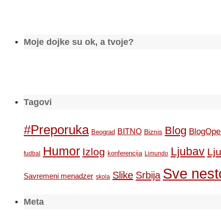
Moje dojke su ok, a tvoje?
Tagovi
#Preporuka
Blog
BlogOpe
BITNO
Biznis
Beograd
Humor
Ljubav
Izlog
Lj
konferencija
fudbal
Limundo
Sve nesto
Slike
Srbija
Savremeni menadzer
skola
Meta