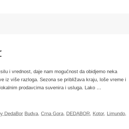
r
silu i vrednost, daje nam mogućnost da obidjemo neka
 iz više razloga. Sezona se približava kraju, loše vreme i
im lokalnim prodavcima suvenira i usluga. Lako …
by DedaBor
Budva
,
Crna Gora
,
DEDABOR
,
Kotor
,
Limundo
,