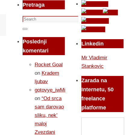
Pretraga
Search
for:
Search
Poslednji
Linkedin
komentari
Mr Vladimir
Rocket Goal
Stankovic
on
Kradem
Zarada na
ljubav
Internetu, 50
gotovye_iwMi
on
“Od srca
freelance
sam darovao
platforme
sliku, nek’
maloj
Zvezdani