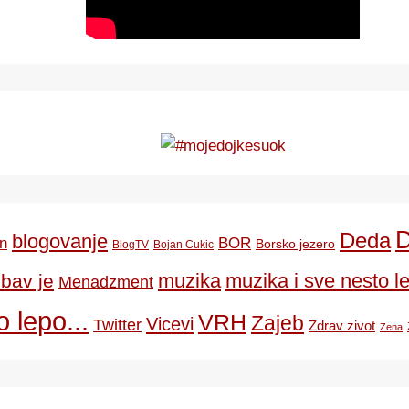
Deda
blogovanje
BOR
n
Borsko jezero
BlogTV
Bojan Cukic
ubav je
muzika
muzika i sve nesto le
Menadzment
 lepo...
VRH
Zajeb
Vicevi
Twitter
Zdrav zivot
Zena