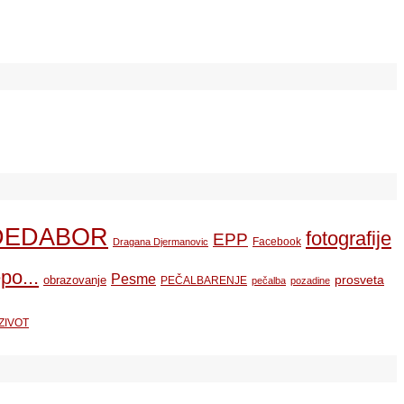
DEDABOR
fotografije
EPP
Facebook
Dragana Djermanovic
po...
Pesme
prosveta
obrazovanje
PEČALBARENJE
pečalba
pozadine
ZIVOT