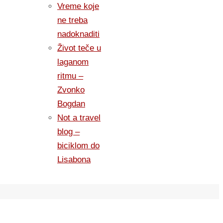
Vreme koje
ne treba
nadoknaditi
Život teče u
laganom
ritmu –
Zvonko
Bogdan
Not a travel
blog –
biciklom do
Lisabona