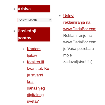
Arhiva
Uslovi
Arhiva
reklamiranja na
www.DedaBor.com
Poslednji
Reklamiranje na
postovi
www.DedaBor.com
je Vaša potreba a
Kradem
moje
ljubav
zadovoljstvo!!! :)
Kvalitet ili
kvantitet: Ko
je stvarni
kralj
današnjeg
digitalnog
sveta?