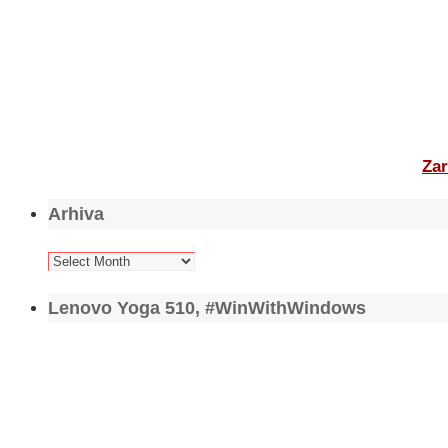
Zar
Arhiva
Arhiva
Lenovo Yoga 510, #WinWithWindows