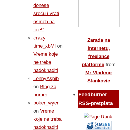
donese
sreću i vrati
osmeh na
lice!”
crazy
Zarada na
time_xbMl
on
Internetu,
Vreme koje
freelance
ne treba
platforme
from
nadoknaditi
Mr Vladimir
LennyAspib
Stankovic
on
Blog za
Feedburner
primer
poker_wyer
RSS-pretplata
on
Vreme
koje ne treba
nadoknaditi