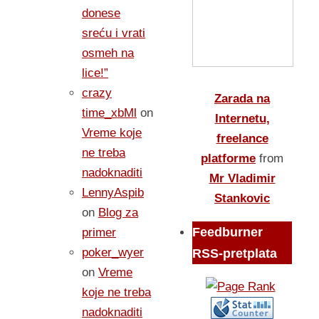
donese
sreću i vrati
osmeh na
lice!”
crazy
Zarada na
time_xbMl
on
Internetu,
Vreme koje
freelance
ne treba
platforme
from
nadoknaditi
Mr Vladimir
LennyAspib
Stankovic
on
Blog za
Feedburner
primer
poker_wyer
RSS-pretplata
on
Vreme
koje ne treba
nadoknaditi