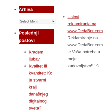
Arhiva
Uslovi
Arhiva
reklamiranja na
www.DedaBor.com
Poslednji
Reklamiranje na
postovi
www.DedaBor.com
je Vaša potreba a
Kradem
moje
ljubav
zadovoljstvo!!! :)
Kvalitet ili
kvantitet: Ko
je stvarni
kralj
današnjeg
digitalnog
sveta?