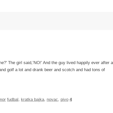
e?’ The girl said,’NO!’ And the guy lived happily ever after 
and golf a lot and drank beer and scotch and had tons of
mor
fudbal
,
kratka bajka
,
novac
,
pivo
4