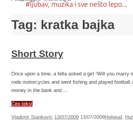
Tag:
kratka bajka
Short Story
Once upon a time, a fella asked a girl ‘Will you marry m
rode motorcycles and went fishing and played football 
money in the bank and …
Ceo tekst
Vladimir Stankovic
13/07/2009
13/07/2009
Holiwud
,
Hu