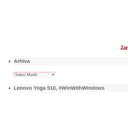
Zar
Arhiva
Arhiva
Lenovo Yoga 510, #WinWithWindows