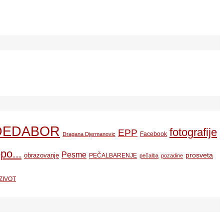
DEDABOR
fotografije
EPP
Facebook
Dragana Djermanovic
po...
Pesme
prosveta
obrazovanje
PEČALBARENJE
pečalba
pozadine
ZIVOT