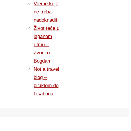
Vreme koje
ne treba
nadoknaditi
Život teče u
laganom
ritmu –
Zvonko
Bogdan
Not a travel
blog –
biciklom do
Lisabona