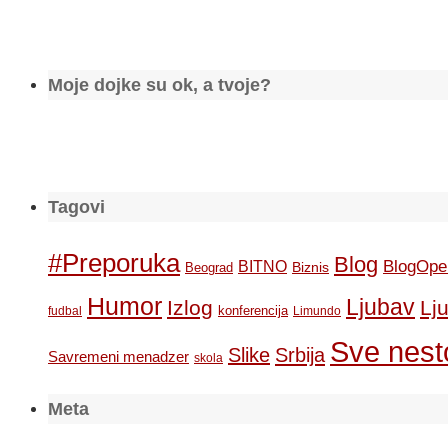
Moje dojke su ok, a tvoje?
Tagovi
#Preporuka
Blog
BlogOpe
BITNO
Biznis
Beograd
Humor
Ljubav
Izlog
Lj
konferencija
fudbal
Limundo
Sve nesto
Slike
Srbija
Savremeni menadzer
skola
Meta