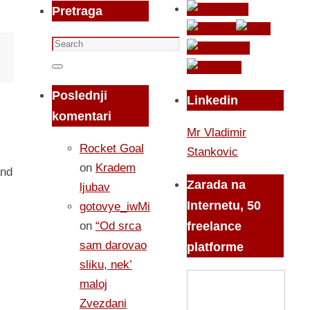
Pretraga
Search
for:
Search
Poslednji
Linkedin
komentari
Mr Vladimir
Rocket Goal
Stankovic
on
Kradem
and
Zarada na
ljubav
Internetu, 50
gotovye_iwMi
on
“Od srca
freelance
sam darovao
platforme
sliku, nek’
maloj
Zvezdani