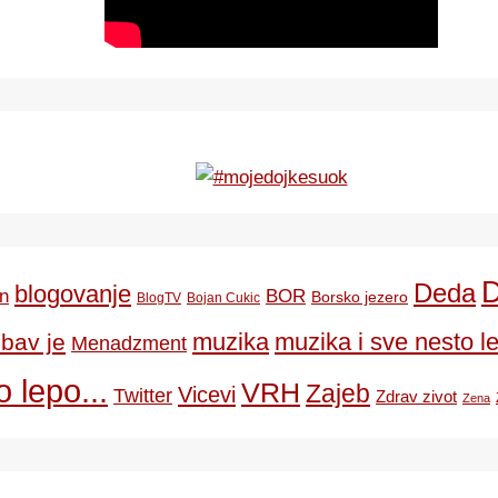
Deda
blogovanje
BOR
n
Borsko jezero
BlogTV
Bojan Cukic
ubav je
muzika
muzika i sve nesto le
Menadzment
 lepo...
VRH
Zajeb
Vicevi
Twitter
Zdrav zivot
Zena