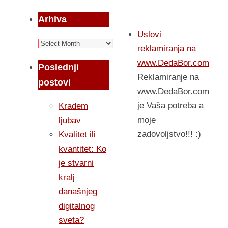
Arhiva
Uslovi
Arhiva
reklamiranja na
www.DedaBor.com
Poslednji
Reklamiranje na
postovi
www.DedaBor.com
je Vaša potreba a
Kradem
moje
ljubav
zadovoljstvo!!! :)
Kvalitet ili
kvantitet: Ko
je stvarni
kralj
današnjeg
digitalnog
sveta?