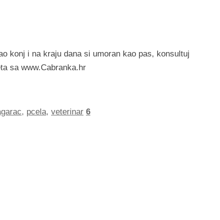
ao konj i na kraju dana si umoran kao pas, konsultuj
zeta sa www.Cabranka.hr
garac
,
pcela
,
veterinar
6