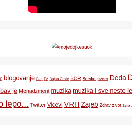
Deda
blogovanje
BOR
n
Borsko jezero
BlogTV
Bojan Cukic
ubav je
muzika
muzika i sve nesto le
Menadzment
 lepo...
VRH
Zajeb
Vicevi
Twitter
Zdrav zivot
Zena