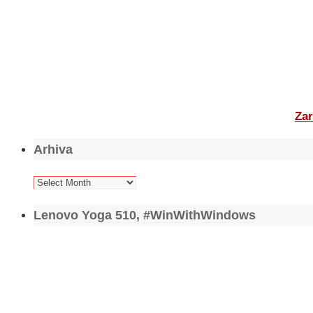
Zar
Arhiva
Arhiva
Lenovo Yoga 510, #WinWithWindows