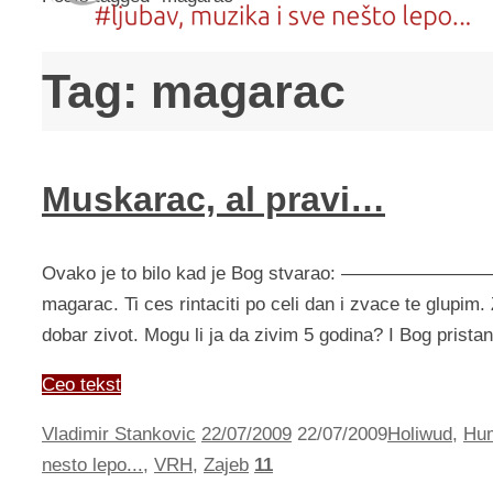
Tag:
magarac
Muskarac, al pravi…
Ovako je to bilo kad je Bog stvarao: —————
magarac. Ti ces rintaciti po celi dan i zvace te glupi
dobar zivot. Mogu li ja da zivim 5 godina
Ceo tekst
Vladimir Stankovic
22/07/2009
22/07/2009
Holiwud
,
Hu
nesto lepo...
,
VRH
,
Zajeb
11