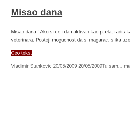
Misao dana
Misao dana ! Ako si celi dan aktivan kao pcela, radis k
veterinara. Postoji mogucnost da si magarac. slika u
Ceo tekst
Vladimir Stankovic
20/05/2009
20/05/2009
Tu sam...
ma