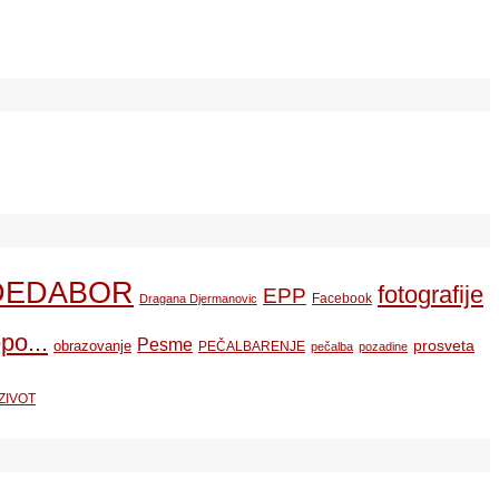
DEDABOR
fotografije
EPP
Facebook
Dragana Djermanovic
po...
Pesme
prosveta
obrazovanje
PEČALBARENJE
pečalba
pozadine
ZIVOT