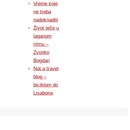
Vreme koje
ne treba
nadoknaditi
Život teče u
laganom
ritmu –
Zvonko
Bogdan
Not a travel
blog –
biciklom do
Lisabona