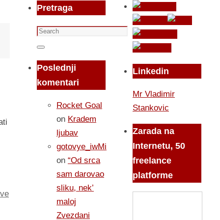
Pretraga
Search
for:
Search
Poslednji
Linkedin
komentari
Mr Vladimir
Rocket Goal
Stankovic
on
Kradem
ti
Zarada na
ljubav
Internetu, 50
gotovye_iwMi
on
“Od srca
freelance
sam darovao
platforme
sliku, nek’
ve
maloj
Zvezdani