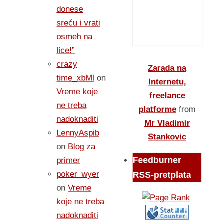
donese
sreću i vrati
osmeh na
lice!”
crazy
Zarada na
time_xbMl
on
Internetu,
Vreme koje
freelance
ne treba
platforme
from
nadoknaditi
Mr Vladimir
LennyAspib
Stankovic
on
Blog za
Feedburner
primer
poker_wyer
RSS-pretplata
on
Vreme
koje ne treba
nadoknaditi