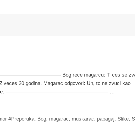
——————————————— Bog rece magarcu: Ti ces se zva
m. Ziveces 20 godina. Magarac odgovori: Uh, to ne zvuci kao
? I Bog pristane. ———————————————————— …
mor
#Preporuka
,
Bog
,
magarac
,
muskarac
,
papagaj
,
Slike
,
S