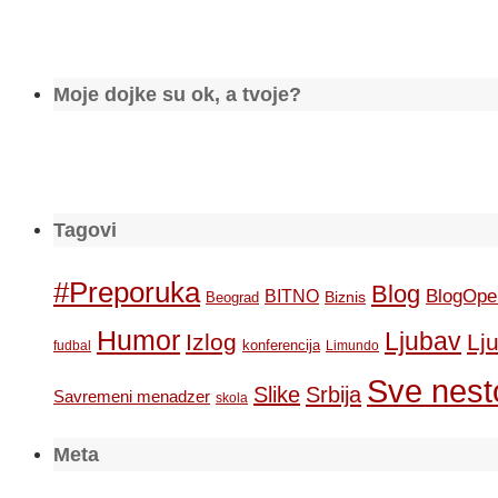
Moje dojke su ok, a tvoje?
Tagovi
#Preporuka
Blog
BlogOpe
BITNO
Biznis
Beograd
Humor
Ljubav
Izlog
Lj
konferencija
fudbal
Limundo
Sve nesto
Slike
Srbija
Savremeni menadzer
skola
Meta