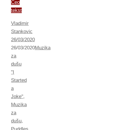
Ceo
tekst
Vladimir
Stankovic
26/03/2020
26/03/2020
Muzika
za
dušu
"I
Started
a
Joke"
,
Muzika
za
dušu
,
Puddles