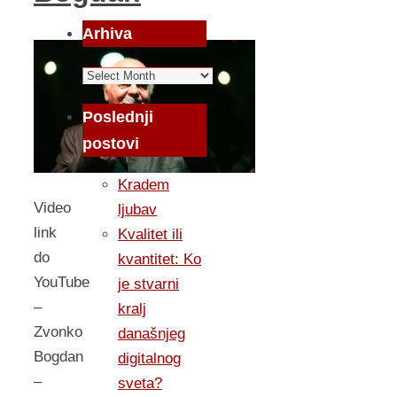
Arhiva
Arhiva
Poslednji
postovi
Kradem
Video
ljubav
link
Kvalitet ili
do
kvantitet: Ko
YouTube
je stvarni
–
kralj
Zvonko
današnjeg
Bogdan
digitalnog
–
sveta?