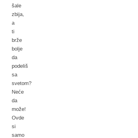
šale
zbija,
a
ti
brže
bolje
da
podeliš
sa
svetom?
Neće
da
može!
Ovde
si
samo