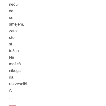
neću
da
se
smejem,
zato
što
si
tužan.
Ne
možeš
nikoga
da
razveseliš.
Ali
…