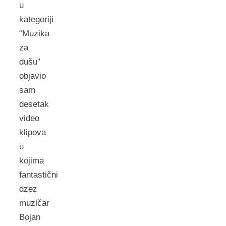
u
kategoriji
“Muzika
za
dušu”
objavio
sam
desetak
video
klipova
u
kojima
fantastični
dzez
muzičar
Bojan