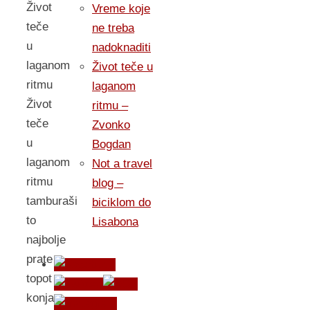
Život
Vreme koje
teče
ne treba
u
nadoknaditi
laganom
Život teče u
ritmu
laganom
Život
ritmu –
teče
Zvonko
u
Bogdan
laganom
Not a travel
ritmu
blog –
tamburaši
biciklom do
to
Lisabona
najbolje
prate
topot
konja