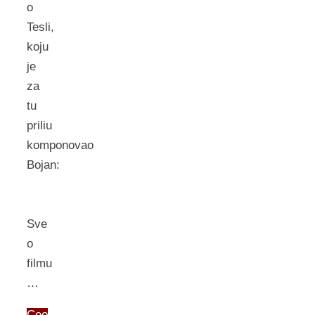
o
Tesli,
koju
je
za
tu
priliu
komponovao
Bojan:
Sve
o
filmu
…
Ceo