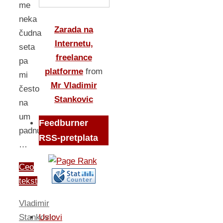
me
neka
Zarada na
čudna
Internetu,
seta
freelance
pa
platforme
from
mi
Mr Vladimir
često
Stankovic
na
um
Feedburner
padnu
RSS-pretplata
…
Ceo
tekst
Vladimir
Stankovic
Uslovi