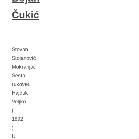
Čukić
Stevan
Stojanović
Mokranjac
Šesta
rukovet,
Hajduk
Veljko
(
1892
)
U