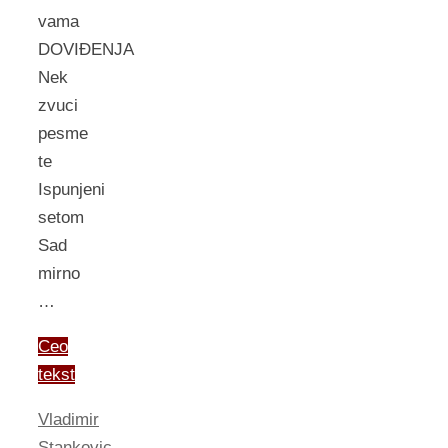
vama
DOVIĐENJA
Nek
zvuci
pesme
te
Ispunjeni
setom
Sad
mirno
…
Ceo
tekst
Vladimir
Stankovic