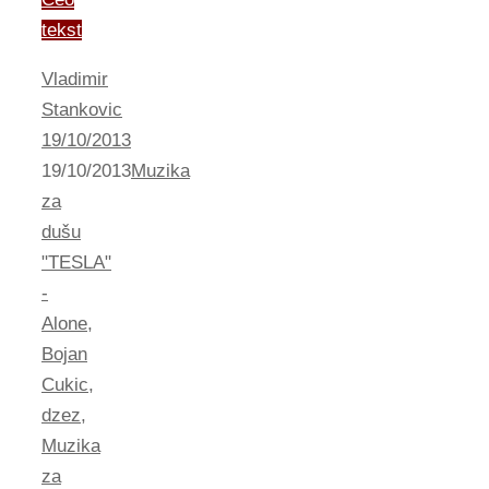
tekst
Vladimir
Stankovic
19/10/2013
19/10/2013
Muzika
za
dušu
"TESLA"
-
Alone
,
Bojan
Cukic
,
dzez
,
Muzika
za