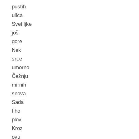
pustih
ulica
Svetiljke
još
gore
Nek
srce
umorno
Čežnju
mirnih
snova
Sada
tiho
plovi
Kroz
ovu