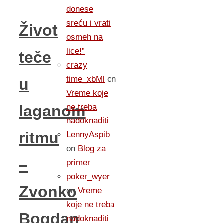
donese
sreću i vrati
Život
osmeh na
lice!”
teče
crazy
time_xbMl
on
u
Vreme koje
ne treba
laganom
nadoknaditi
ritmu
LennyAspib
on
Blog za
–
primer
poker_wyer
Zvonko
on
Vreme
koje ne treba
Bogdan
nadoknaditi