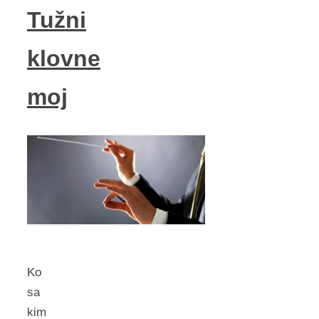
Tužni
klovne
moj
Ko
sa
kim