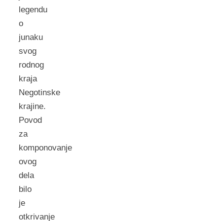
legendu
o
junaku
svog
rodnog
kraja
Negotinske
krajine.
Povod
za
komponovanje
ovog
dela
bilo
je
otkrivanje