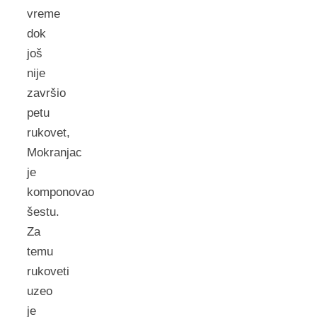
vreme
dok
još
nije
završio
petu
rukovet,
Mokranjac
je
komponovao
šestu.
Za
temu
rukoveti
uzeo
je