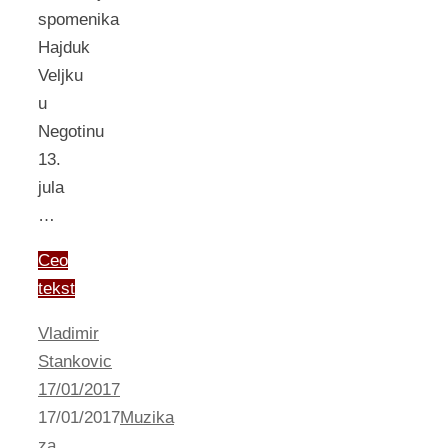
spomenika
Hajduk
Veljku
u
Negotinu
13.
jula
…
Ceo
tekst
Vladimir
Stankovic
17/01/2017
17/01/2017
Muzika
za