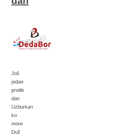
dan
Još
jedan
prođe
dan
Uzburkan
ko
more
Duž