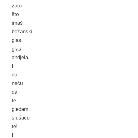
zato
što
imaš
božanski
glas,
glas
andjela.
I
da,
neću
da
te
gledam,
slušaću
te!
I