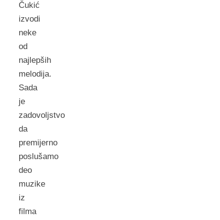
Čukić
izvodi
neke
od
najlepših
melodija.
Sada
je
zadovoljstvo
da
premijerno
poslušamo
deo
muzike
iz
filma