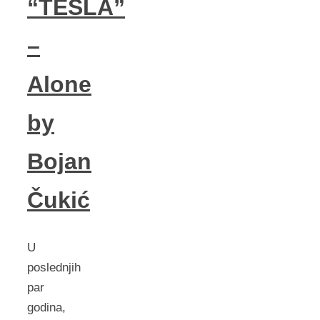
“TESLA”
–
Alone
by
Bojan
Čukić
U
poslednjih
par
godina,