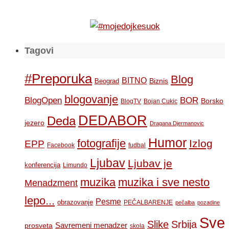
Tagovi
#Preporuka
Blog
BITNO
Biznis
Beograd
blogovanje
BOR
BlogOpen
Borsko
BlogTV
Bojan Cukic
DEDABOR
Deda
jezero
Dragana Djermanovic
Humor
fotografije
Izlog
EPP
Facebook
fudbal
Ljubav
Ljubav je
konferencija
Limundo
muzika
muzika i sve nesto
Menadzment
lepo...
Pesme
obrazovanje
PEČALBARENJE
pečalba
pozadine
Sve
Slike
Srbija
Savremeni menadzer
prosveta
skola