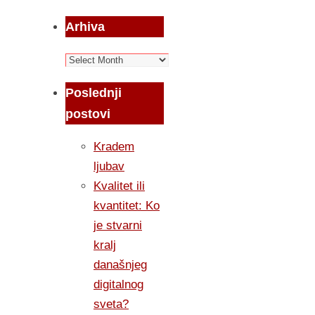
Arhiva
Arhiva
Poslednji
postovi
Kradem
ljubav
Kvalitet ili
kvantitet: Ko
je stvarni
kralj
današnjeg
digitalnog
sveta?