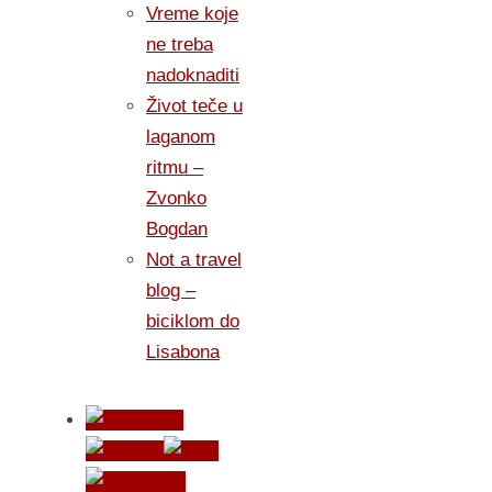
Vreme koje
ne treba
nadoknaditi
Život teče u
laganom
ritmu –
Zvonko
Bogdan
Not a travel
blog –
biciklom do
Lisabona