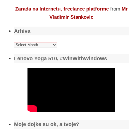
Zarada na Internetu, freelance platforme
from
Mr
Vladimir Stankovic
Arhiva
Arhiva
Lenovo Yoga 510, #WinWithWindows
Moje dojke su ok, a tvoje?