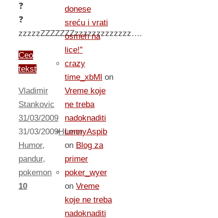
❓
donese
❓
sreću i vrati
zzzzzZZZZZZZzzzzzzzzzzzzz….
osmeh na
lice!”
Ceo
crazy
tekst
time_xbMl
on
Vladimir
Vreme koje
Stankovic
ne treba
31/03/2009
nadoknaditi
31/03/2009
Humor
LennyAspib
Humor
,
on
Blog za
pandur
,
primer
pokemon
poker_wyer
10
on
Vreme
koje ne treba
nadoknaditi