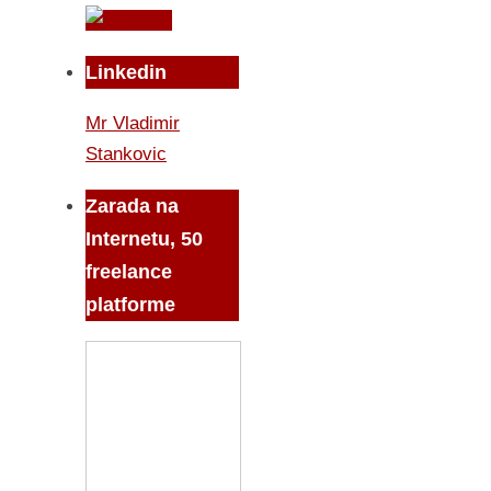
Linkedin
Mr Vladimir
Stankovic
Zarada na
Internetu, 50
freelance
platforme