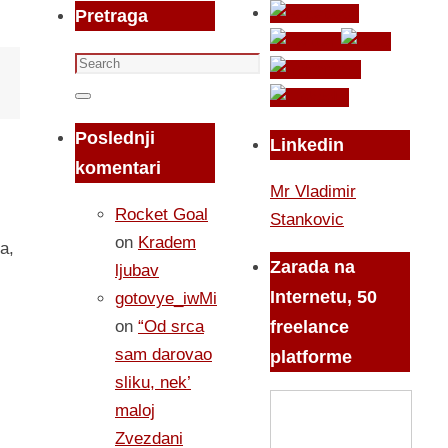
Pretraga
Search
for:
Search
Poslednji
Linkedin
komentari
Mr Vladimir
Rocket Goal
Stankovic
on
Kradem
a,
Zarada na
ljubav
Internetu, 50
gotovye_iwMi
on
“Od srca
freelance
sam darovao
platforme
sliku, nek’
maloj
Zvezdani