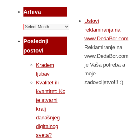
Arhiva
Uslovi
Arhiva
reklamiranja na
www.DedaBor.com
Poslednji
Reklamiranje na
postovi
www.DedaBor.com
je Vaša potreba a
Kradem
moje
ljubav
zadovoljstvo!!! :)
Kvalitet ili
kvantitet: Ko
je stvarni
kralj
današnjeg
digitalnog
sveta?