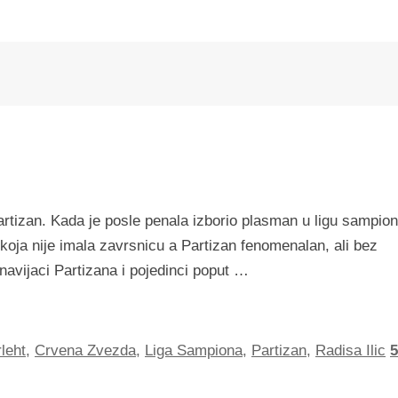
tizan. Kada je posle penala izborio plasman u ligu sampion
 koja nije imala zavrsnicu a Partizan fenomenalan, ali bez
navijaci Partizana i pojedinci poput …
leht
,
Crvena Zvezda
,
Liga Sampiona
,
Partizan
,
Radisa Ilic
5