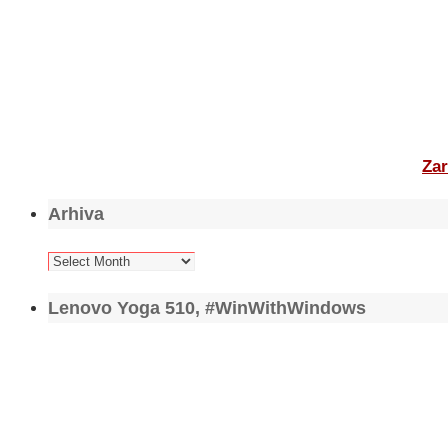
Zar
Arhiva
Arhiva
Lenovo Yoga 510, #WinWithWindows