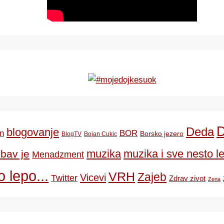
Deda
blogovanje
BOR
n
Borsko jezero
BlogTV
Bojan Cukic
ubav je
muzika
muzika i sve nesto le
Menadzment
 lepo...
VRH
Zajeb
Vicevi
Twitter
Zdrav zivot
Zena