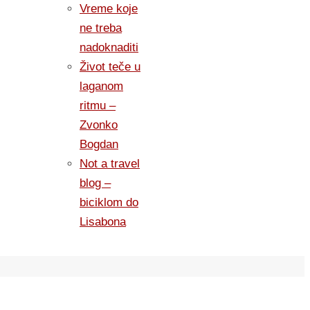
Vreme koje
ne treba
nadoknaditi
Život teče u
laganom
ritmu –
Zvonko
Bogdan
Not a travel
blog –
biciklom do
Lisabona