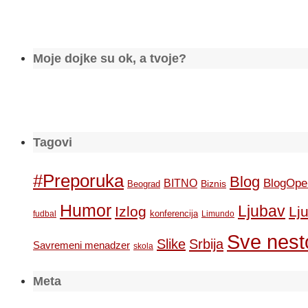
Moje dojke su ok, a tvoje?
Tagovi
#Preporuka
Blog
BlogOpe
BITNO
Biznis
Beograd
Humor
Ljubav
Izlog
Lj
konferencija
fudbal
Limundo
Sve nesto
Slike
Srbija
Savremeni menadzer
skola
Meta