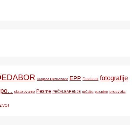
DEDABOR
fotografije
EPP
Facebook
Dragana Djermanovic
po...
Pesme
prosveta
obrazovanje
PEČALBARENJE
pečalba
pozadine
ZIVOT