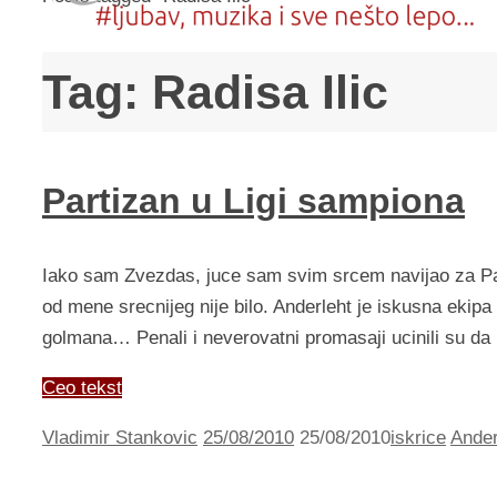
Tag:
Radisa Ilic
Partizan u Ligi sampiona
Iako sam Zvezdas, juce sam svim srcem navijao za Par
od mene srecnijeg nije bilo. Anderleht je iskusna ekipa
golmana… Penali i neverovatni promasaji ucinili su da 
Ceo tekst
Vladimir Stankovic
25/08/2010
25/08/2010
iskrice
Ander