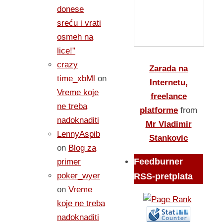
donese
sreću i vrati
osmeh na
lice!”
crazy
Zarada na
time_xbMl
on
Internetu,
Vreme koje
freelance
ne treba
platforme
from
nadoknaditi
Mr Vladimir
LennyAspib
Stankovic
on
Blog za
Feedburner
primer
poker_wyer
RSS-pretplata
on
Vreme
koje ne treba
nadoknaditi