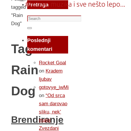
Pretraga
tagged
"Rain
Search
Dog"
for:
Search
Poslednji
Tag:
komentari
Rocket Goal
Rain
on
Kradem
ljubav
Dog
gotovye_iwMi
on
“Od srca
sam darovao
sliku, nek’
Brendiranje
maloj
Zvezdani