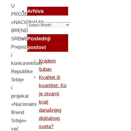
U
Arhiva
PROJEKTU
«NACIONALNI
Arhiva
BREND
Poslednji
SRBIJE»
Prepoznatljivost
postovi
i
Kradem
konkurentnost
ljubav
Republike
Kvalitet ili
Srbije
kvantitet: Ko
i
je stvarni
projekat
kralj
«Nacionalni
današnjeg
Brend
digitalnog
Srbije»
sveta?
već