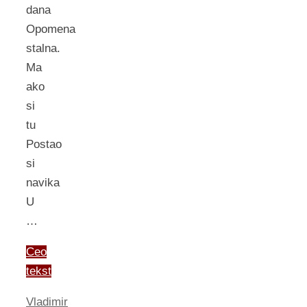
dana
Opomena
stalna.
Ma
ako
si
tu
Postao
si
navika
U
…
Ceo
tekst
Vladimir