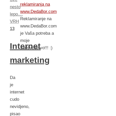
reklamiranja na
nesto
www.DedaBor.com
lepo...
,
Reklamiranje na
VRH
www.DedaBor.com
13
je Vaša potreba a
moje
Internet
zadovoljstvo!!! :)
marketing
Da
je
internet
cudo
nevidjeno,
pisao