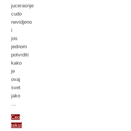
jucerasnje
cudo
nevidjeno
i
jos
jednom
potvrditi
kako
je
ovaj
svet
jako
…
Ceo
tekst