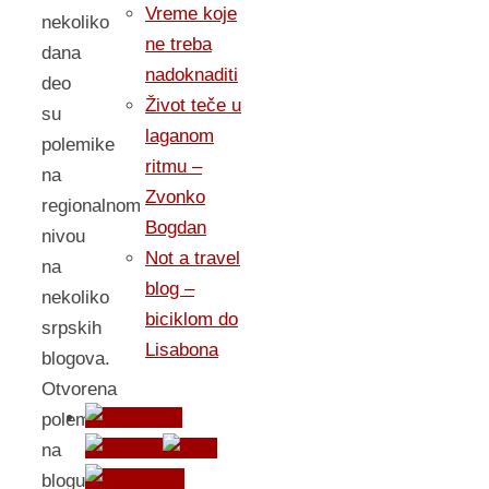
Vreme koje
nekoliko
ne treba
dana
nadoknaditi
deo
Život teče u
su
laganom
polemike
ritmu –
na
Zvonko
regionalnom
Bogdan
nivou
Not a travel
na
blog –
nekoliko
biciklom do
srpskih
Lisabona
blogova.
Otvorena
polemika
na
blogu