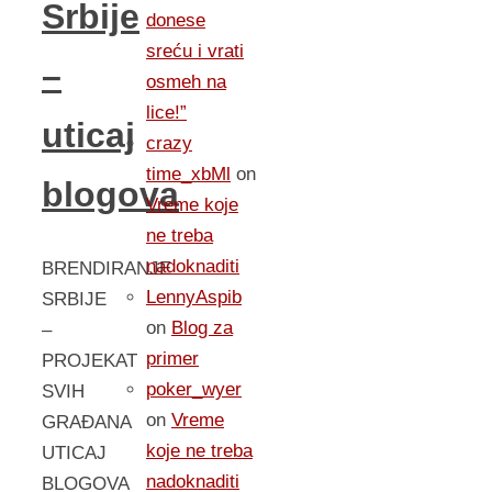
Srbije
donese
sreću i vrati
–
osmeh na
lice!”
uticaj
crazy
time_xbMl
on
blogova
Vreme koje
ne treba
nadoknaditi
BRENDIRANJE
LennyAspib
SRBIJE
on
Blog za
–
primer
PROJEKAT
poker_wyer
SVIH
on
Vreme
GRAĐANA
koje ne treba
UTICAJ
nadoknaditi
BLOGOVA