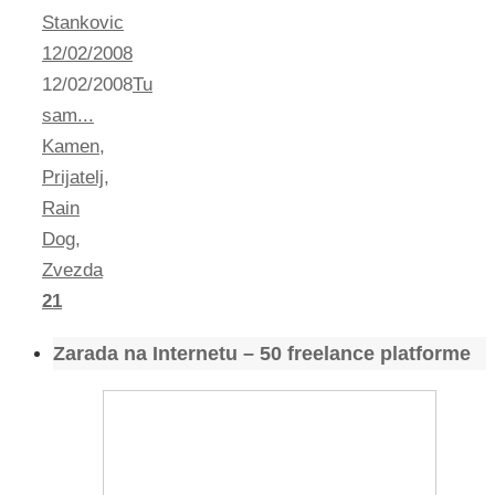
Stankovic
12/02/2008
12/02/2008
Tu
sam...
Kamen
,
Prijatelj
,
Rain
Dog
,
Zvezda
21
Zarada na Internetu – 50 freelance platforme