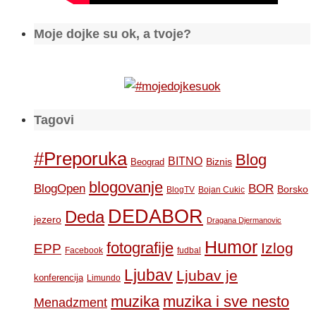
Moje dojke su ok, a tvoje?
Tagovi
#Preporuka
Blog
BITNO
Biznis
Beograd
blogovanje
BOR
BlogOpen
Borsko
BlogTV
Bojan Cukic
DEDABOR
Deda
jezero
Dragana Djermanovic
Humor
fotografije
Izlog
EPP
Facebook
fudbal
Ljubav
Ljubav je
konferencija
Limundo
muzika
muzika i sve nesto
Menadzment