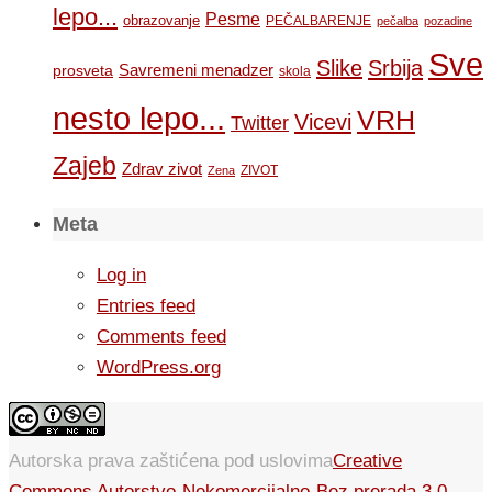
lepo...
Pesme
obrazovanje
PEČALBARENJE
pečalba
pozadine
Sve
Slike
Srbija
Savremeni menadzer
prosveta
skola
nesto lepo...
VRH
Vicevi
Twitter
Zajeb
Zdrav zivot
ZIVOT
Zena
Meta
Log in
Entries feed
Comments feed
WordPress.org
Autorska prava zaštićena pod uslovima
Creative
Commons Autorstvo-Nekomercijalno-Bez prerada 3.0