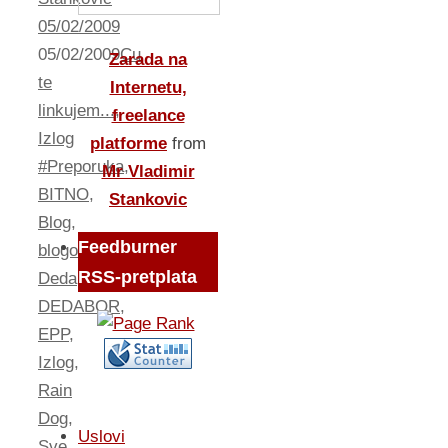
05/02/2009
05/02/2009
Cu
Zarada na
te
Internetu,
linkujem...
,
freelance
Izlog
platforme
from
#Preporuka
,
Mr Vladimir
BITNO
,
Stankovic
Blog
,
Feedburner
blogovanje
,
RSS-pretplata
Deda
,
DEDABOR
,
EPP
,
Izlog
,
Rain
Dog
,
Uslovi
Sve