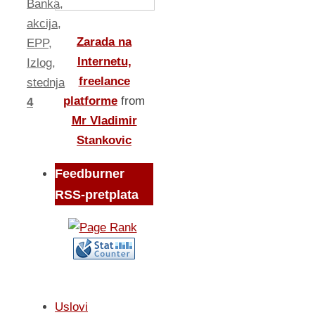
Banka
,
akcija
,
Zarada na
EPP
,
Internetu,
Izlog
,
freelance
stednja
platforme
from
4
Mr Vladimir
Stankovic
Feedburner
RSS-pretplata
Uslovi