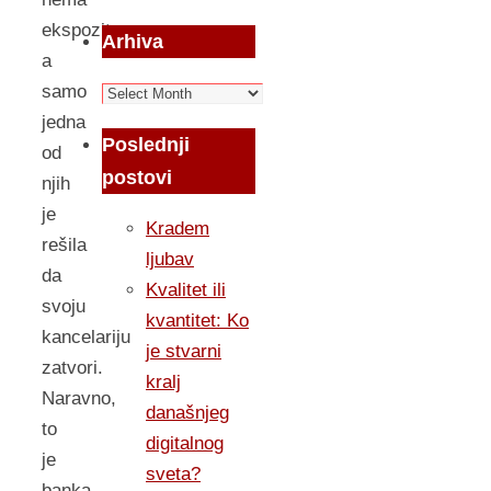
ekspozituru,
Arhiva
a
samo
Arhiva
jedna
Poslednji
od
postovi
njih
je
Kradem
rešila
ljubav
da
Kvalitet ili
svoju
kvantitet: Ko
kancelariju
je stvarni
zatvori.
kralj
Naravno,
današnjeg
to
digitalnog
je
sveta?
banka