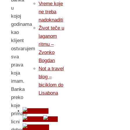
Vreme koje
u
ne treba
kojoj
nadoknaditi
godinama
Život teče u
kao
laganom
klijent
ritmu –
ostvarujem
Zvonko
sva
Bogdan
prava
Not a travel
koja
blog –
imam.
biciklom do
Banka
Lisabona
preko
koje
primam
licni
dohodak,