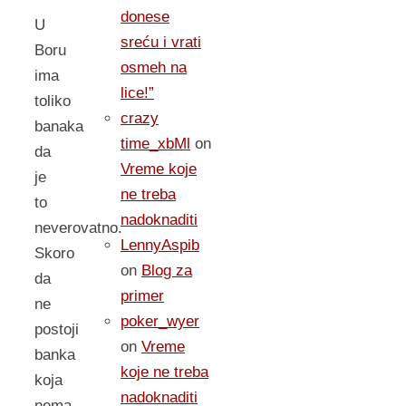
donese
U
sreću i vrati
Boru
osmeh na
ima
lice!”
toliko
crazy
banaka
time_xbMl
on
da
Vreme koje
je
ne treba
to
nadoknaditi
neverovatno.
LennyAspib
Skoro
on
Blog za
da
primer
ne
poker_wyer
postoji
on
Vreme
banka
koje ne treba
koja
nadoknaditi
nema