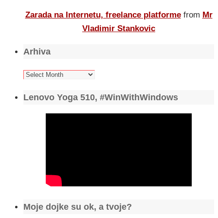
Zarada na Internetu, freelance platforme
from
Mr
Vladimir Stankovic
Arhiva
Arhiva
Lenovo Yoga 510, #WinWithWindows
Moje dojke su ok, a tvoje?