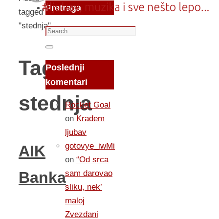
Pretraga
tagged
"stednja"
Search
for:
Search
Tag:
Poslednji
komentari
stednja
Rocket Goal
on
Kradem
ljubav
gotovye_iwMi
AIK
on
“Od srca
sam darovao
Banka
sliku, nek’
maloj
Zvezdani