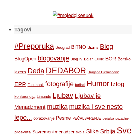
Tagovi
#Preporuka
Blog
BITNO
Biznis
Beograd
blogovanje
BOR
BlogOpen
Borsko
BlogTV
Bojan Cukic
DEDABOR
Deda
jezero
Dragana Djermanovic
Humor
fotografije
Izlog
EPP
Facebook
fudbal
Ljubav
Ljubav je
konferencija
Limundo
muzika
muzika i sve nesto
Menadzment
lepo...
Pesme
obrazovanje
PEČALBARENJE
pečalba
pozadine
Sve
Slike
Srbija
Savremeni menadzer
prosveta
skola