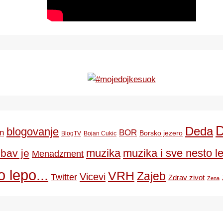
Deda
blogovanje
BOR
n
Borsko jezero
BlogTV
Bojan Cukic
ubav je
muzika
muzika i sve nesto le
Menadzment
 lepo...
VRH
Zajeb
Vicevi
Twitter
Zdrav zivot
Zena