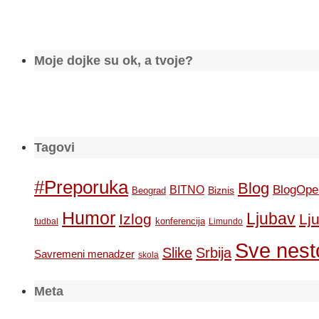
Moje dojke su ok, a tvoje?
Tagovi
#Preporuka
Blog
BlogOpe
BITNO
Biznis
Beograd
Humor
Ljubav
Izlog
Lj
konferencija
fudbal
Limundo
Sve nesto
Slike
Srbija
Savremeni menadzer
skola
Meta