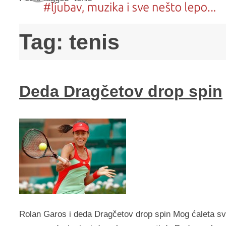
Tag:
tenis
Deda Dragčetov drop spin
Rolan Garos i deda Dragčetov drop spin Mog ćaleta svi u