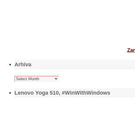
Zar
Arhiva
Arhiva
Lenovo Yoga 510, #WinWithWindows