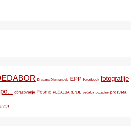
DEDABOR
fotografije
EPP
Facebook
Dragana Djermanovic
po...
Pesme
prosveta
obrazovanje
PEČALBARENJE
pečalba
pozadine
ZIVOT