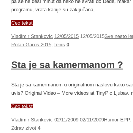
pa se ne desi minut da neko ne svrati do Dede, makar 
programu, vrata kapije su zaključana, …
Ceo tekst
Vladimir Stankovic
12/05/2015
12/05/2015
Sve nesto le
Rolan Garos 2015
,
tenis
0
Sta je sa kamermanom ?
Sta je sa kamermanom u originalnom naslovu kako sam 
uvis? Original Video – More videos at TinyPic Ljubav, m
Ceo tekst
Vladimir Stankovic
02/11/2009
02/11/2009
Humor
EPP
,
Zdrav zivot
4