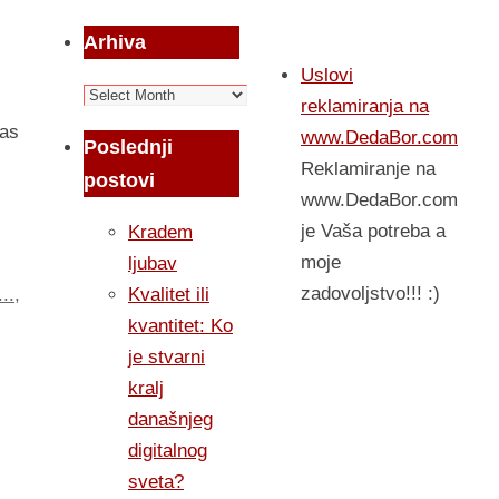
Arhiva
Uslovi
Arhiva
reklamiranja na
nas
www.DedaBor.com
Poslednji
Reklamiranje na
postovi
www.DedaBor.com
je Vaša potreba a
Kradem
moje
ljubav
zadovoljstvo!!! :)
Kvalitet ili
..
,
kvantitet: Ko
je stvarni
kralj
današnjeg
digitalnog
sveta?