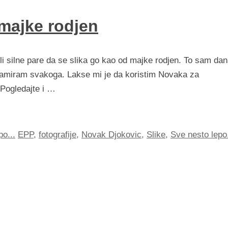
majke rodjen
li silne pare da se slika go kao od majke rodjen. To sam da
eklamiram svakoga. Lakse mi je da koristim Novaka za
 Pogledajte i …
po...
EPP
,
fotografije
,
Novak Djokovic
,
Slike
,
Sve nesto lepo.