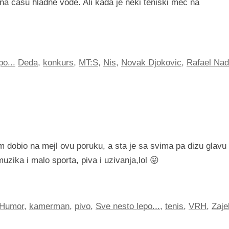
na čašu hladne vode. Ali kada je neki teniski meč na
po...
Deda
,
konkurs
,
MT:S
,
Nis
,
Novak Djokovic
,
Rafael Nad
dobio na mejl ovu poruku, a sta je sa svima pa dizu glavu
uzika i malo sporta, piva i uzivanja,lol 😛
Humor
,
kamerman
,
pivo
,
Sve nesto lepo...
,
tenis
,
VRH
,
Zaje