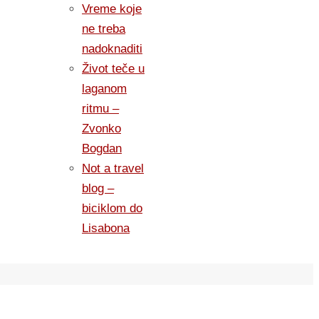
Vreme koje
ne treba
nadoknaditi
Život teče u
laganom
ritmu –
Zvonko
Bogdan
Not a travel
blog –
biciklom do
Lisabona