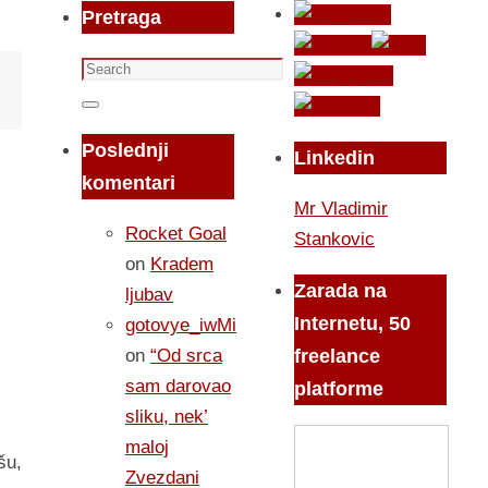
Pretraga
Search
for:
Search
Poslednji
Linkedin
komentari
Mr Vladimir
Rocket Goal
Stankovic
on
Kradem
Zarada na
ljubav
Internetu, 50
gotovye_iwMi
on
“Od srca
freelance
sam darovao
platforme
sliku, nek’
maloj
šu,
Zvezdani