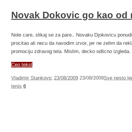
Novak Dokovic go kao od 
Nole care, slikaj se za pare.. Novaku Djokovicu ponudi
procitao ali necu da navodim izvor, jer ne zelim da r
promociju zdravog tela. Mislim, decko odlicno izgleda.
Ceo tekst
Vladimir Stankovic
23/08/2009
23/08/2009
Sve nesto le
tenis
6