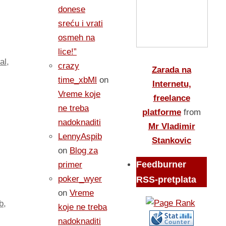
donese
sreću i vrati
osmeh na
lice!”
al
,
crazy
Zarada na
time_xbMl
on
Internetu,
Vreme koje
freelance
ne treba
platforme
from
nadoknaditi
Mr Vladimir
LennyAspib
Stankovic
on
Blog za
Feedburner
primer
poker_wyer
RSS-pretplata
on
Vreme
b
,
koje ne treba
nadoknaditi