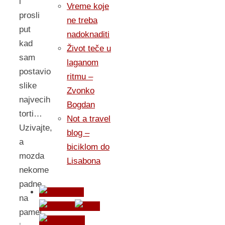
i
Vreme koje
prosli
ne treba
put
nadoknaditi
kad
Život teče u
sam
laganom
postavio
ritmu –
slike
Zvonko
najvecih
Bogdan
torti…
Not a travel
Uzivajte,
blog –
a
biciklom do
mozda
Lisabona
nekome
padne
na
pamet