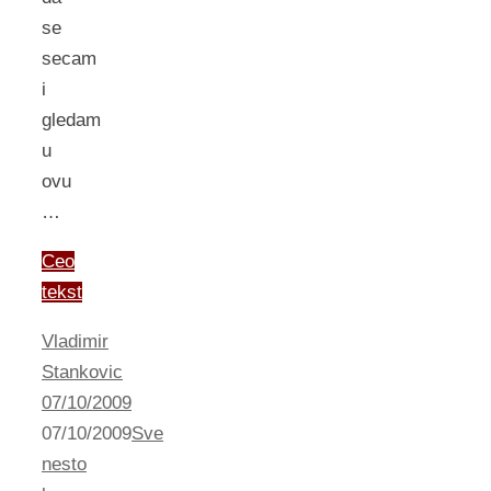
se
secam
i
gledam
u
ovu
…
Ceo
tekst
Vladimir
Stankovic
07/10/2009
07/10/2009
Sve
nesto