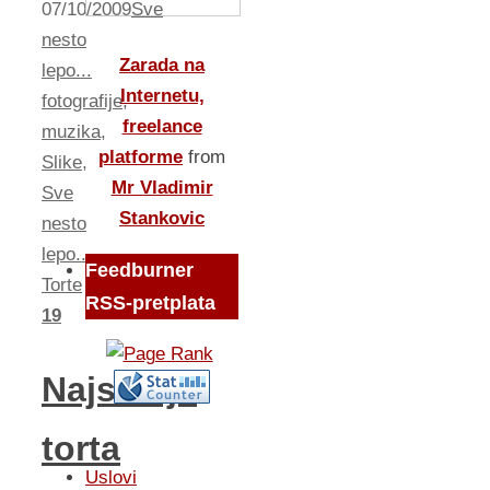
07/10/2009
Sve
nesto
Zarada na
lepo...
Internetu,
fotografije
,
freelance
muzika
,
platforme
from
Slike
,
Mr Vladimir
Sve
Stankovic
nesto
lepo...
,
Feedburner
Torte
RSS-pretplata
19
Najsladja
torta
Uslovi