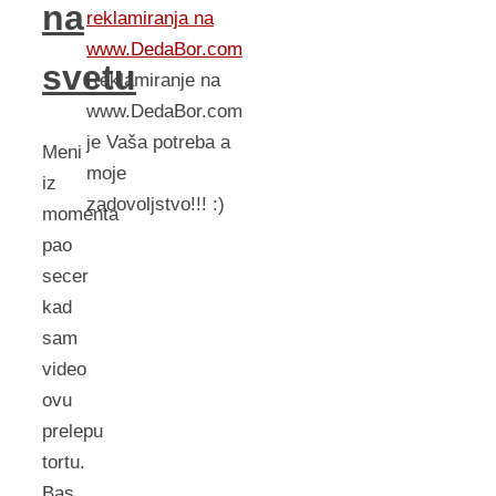
na
reklamiranja na
www.DedaBor.com
svetu
Reklamiranje na
www.DedaBor.com
je Vaša potreba a
Meni
moje
iz
zadovoljstvo!!! :)
momenta
pao
secer
kad
sam
video
ovu
prelepu
tortu.
Bas