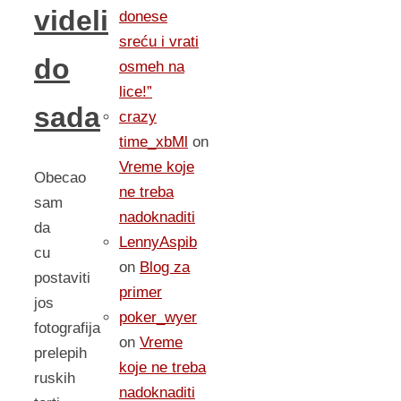
videli
donese
sreću i vrati
do
osmeh na
lice!”
sada
crazy
time_xbMl
on
Vreme koje
Obecao
ne treba
sam
nadoknaditi
da
LennyAspib
cu
on
Blog za
postaviti
primer
jos
poker_wyer
fotografija
on
Vreme
prelepih
koje ne treba
ruskih
nadoknaditi