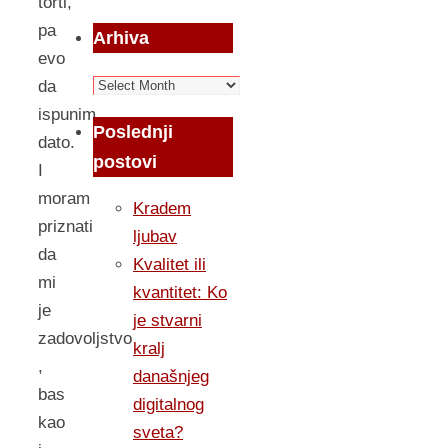
torti,
pa
Arhiva
evo
Arhiva
da
ispunim
Poslednji
dato.
postovi
I
moram
Kradem
priznati
ljubav
da
Kvalitet ili
mi
kvantitet: Ko
je
je stvarni
zadovoljstvo
kralj
,
današnjeg
bas
digitalnog
kao
sveta?