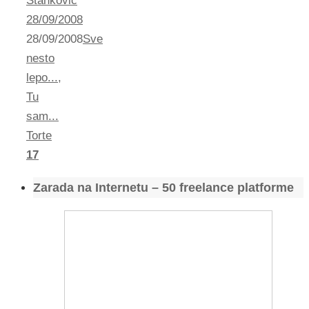
Stankovic
28/09/2008
28/09/2008
Sve
nesto
lepo...
,
Tu
sam...
Torte
17
Zarada na Internetu – 50 freelance platforme