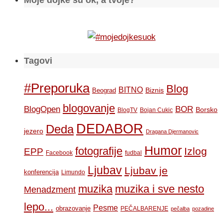
Moje dojke su ok, a tvoje?
Tagovi
#Preporuka
Blog
BITNO
Biznis
Beograd
blogovanje
BOR
BlogOpen
Borsko
BlogTV
Bojan Cukic
DEDABOR
Deda
jezero
Dragana Djermanovic
Humor
fotografije
Izlog
EPP
Facebook
fudbal
Ljubav
Ljubav je
konferencija
Limundo
muzika
muzika i sve nesto
Menadzment
lepo...
Pesme
obrazovanje
PEČALBARENJE
pečalba
pozadine