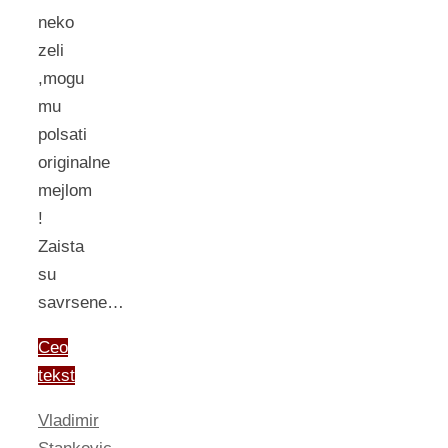
neko
zeli
,mogu
mu
polsati
originalne
mejlom
!
Zaista
su
savrsene…
Ceo
tekst
Vladimir