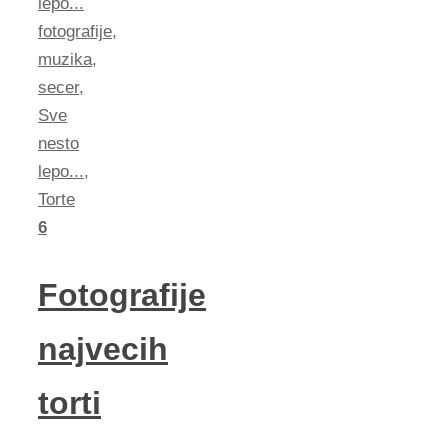
lepo...
fotografije
,
muzika
,
secer
,
Sve
nesto
lepo...
,
Torte
6
Fotografije
najvecih
torti