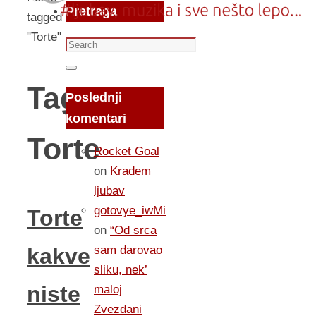
Pretraga
tagged
"Torte"
Search
for:
Search
Tag:
Poslednji
komentari
Torte
Rocket Goal
on
Kradem
ljubav
gotovye_iwMi
Torte
on
“Od srca
sam darovao
kakve
sliku, nek’
niste
maloj
Zvezdani