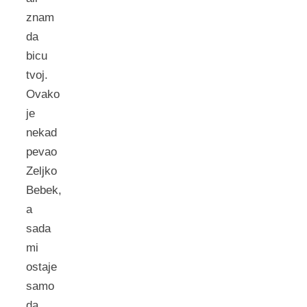
znam
da
bicu
tvoj.
Ovako
je
nekad
pevao
Zeljko
Bebek,
a
sada
mi
ostaje
samo
da