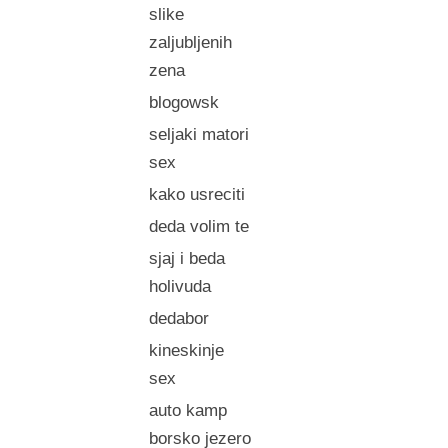
slike
zaljubljenih
zena
blogowsk
seljaki matori
sex
kako usreciti
deda volim te
sjaj i beda
holivuda
dedabor
kineskinje
sex
auto kamp
borsko jezero