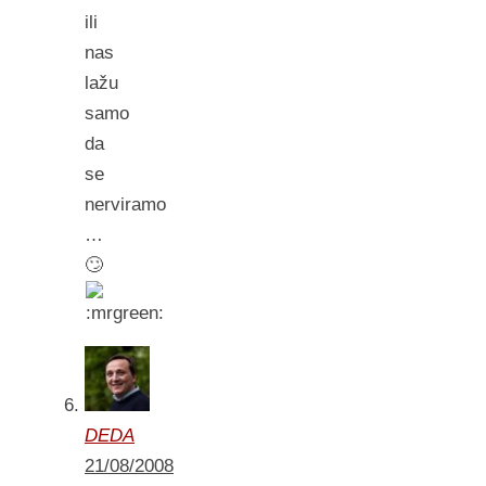
ili
nas
lažu
samo
da
se
nerviramo
…
🙄
DEDA
21/08/2008