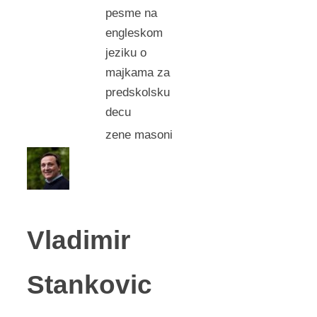
pesme na
engleskom
jeziku o
majkama za
predskolsku
decu
zene masoni
Vladimir
Stankovic