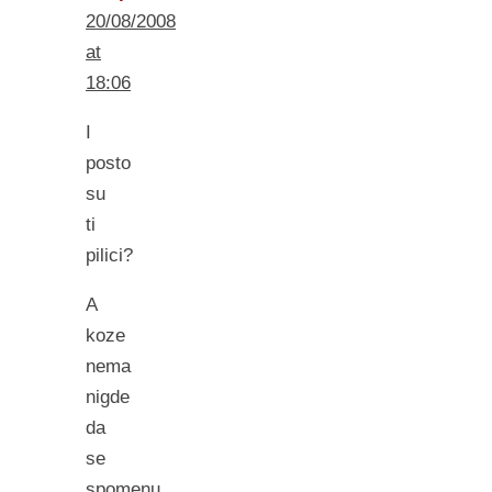
20/08/2008
at
18:06
I
posto
su
ti
pilici?
A
koze
nema
nigde
da
se
spomenu