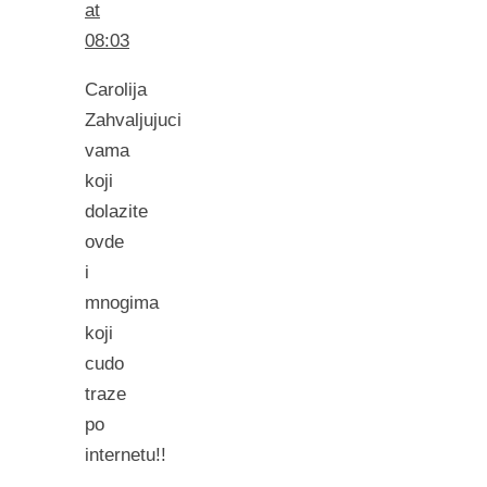
at
08:03
Carolija
Zahvaljujuci
vama
koji
dolazite
ovde
i
mnogima
koji
cudo
traze
po
internetu!!