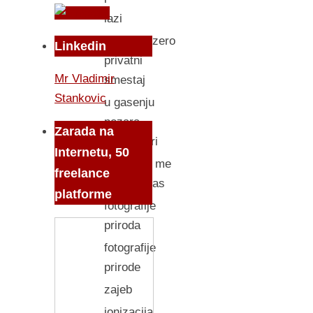
lazi
borsko jezero
Linkedin
privatni
Mr Vladimir
smestaj
Stankovic
u gasenju
pozara
Zarada na
helikopteri
Internetu, 50
nemoj da me
freelance
foliras znas
platforme
fotografije
priroda
fotografije
prirode
zajeb
jonizacija