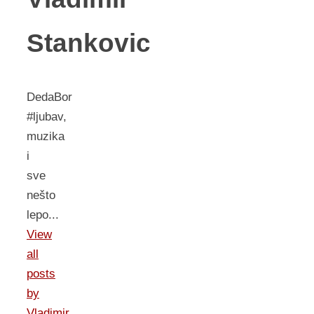
Stankovic
DedaBor
#ljubav,
muzika
i
sve
nešto
lepo...
View
all
posts
by
Vladimir