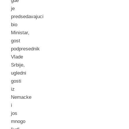
gde
je
predsedavajuci
bio
Ministar,
gost
podpresednik
Vlade
Srbije,
ugledni
gosti
iz
Nemacke
i
jos
mnogo