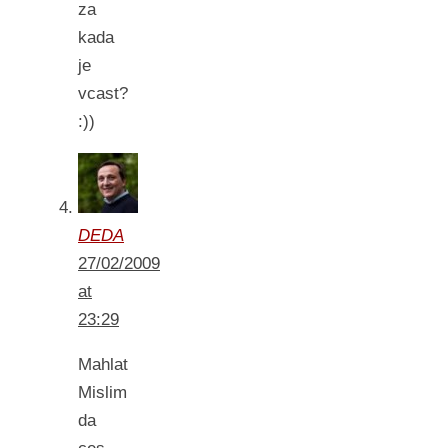
za
kada
je
vcast?
:))
DEDA
27/02/2009
at
23:29
Mahlat
Mislim
da