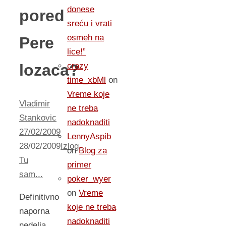
donese
pored
sreću i vrati
osmeh na
Pere
lice!”
lozaca?
crazy
time_xbMl
on
Vreme koje
Vladimir
ne treba
Stankovic
nadoknaditi
27/02/2009
LennyAspib
28/02/2009
Izlog
,
on
Blog za
Tu
primer
sam...
poker_wyer
on
Vreme
Definitivno
koje ne treba
naporna
nadoknaditi
nedelja.