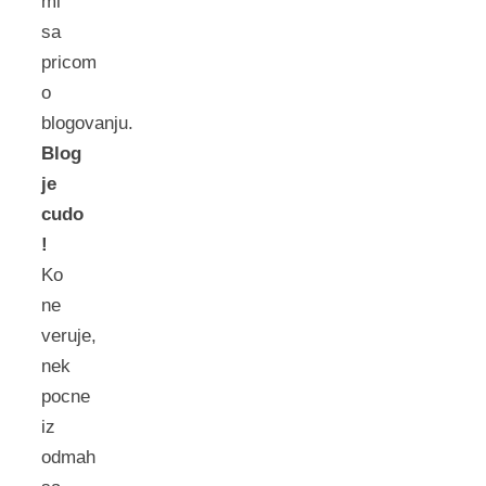
mi
sa
pricom
o
blogovanju.
Blog
je
cudo
!
Ko
ne
veruje,
nek
pocne
iz
odmah