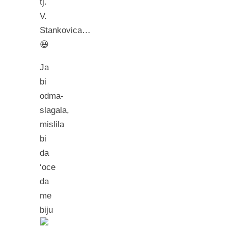
tj.
V.
Stankovica…
😆
Ja
bi
odma-
slagala,
mislila
bi
da
‘oce
da
me
biju