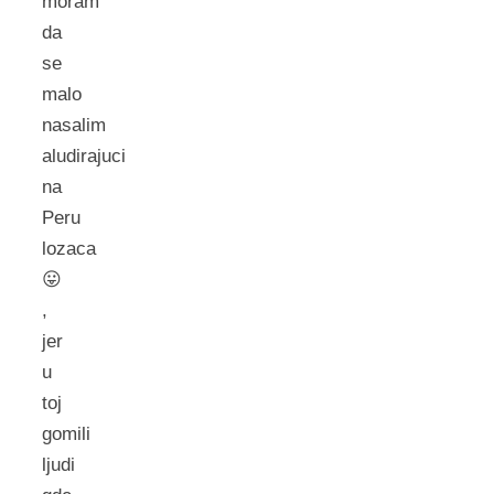
moram
da
se
malo
nasalim
aludirajuci
na
Peru
lozaca
😛
,
jer
u
toj
gomili
ljudi