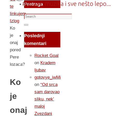
Pretraga
te
linkujem...
Search
Izlog
for:
Search
Ko
je
Poslednji
onaj
komentari
pored
Rocket Goal
Pere
on
Kradem
lozaca?
ljubav
gotovye_iwMi
Ko
on
“Od srca
sam darovao
je
sliku, nek’
maloj
onaj
Zvezdani