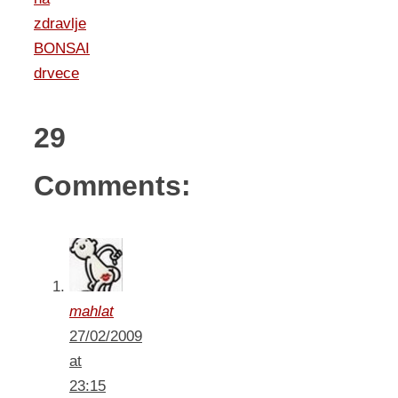
zdravlje
BONSAI
drvece
29
Comments:
mahlat
27/02/2009
at
23:15