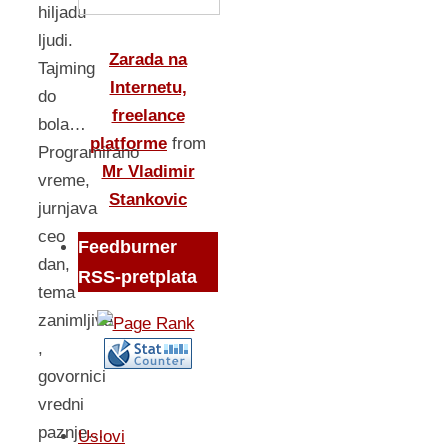
hiljadu
ljudi.
Zarada na
Tajming
Internetu,
do
freelance
bola…
platforme
from
Programirano
Mr Vladimir
vreme,
Stankovic
jurnjava
ceo
Feedburner
dan,
RSS-pretplata
tema
zanimljiva
,
govornici
vredni
paznje…
Uslovi