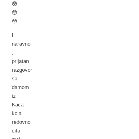
😳
😳
😳
I
naravno
,
prijatan
razgovor
sa
damom
iz
Kaca
koja
redovno
cita