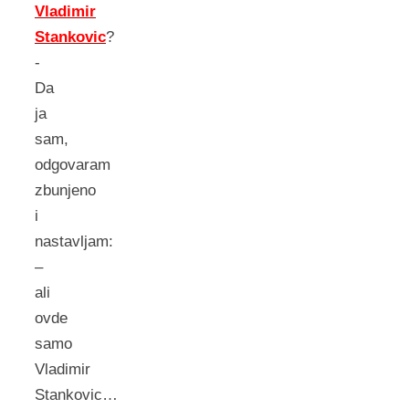
Vladimir
Stankovic
?
-
Da
ja
sam,
odgovaram
zbunjeno
i
nastavljam:
–
ali
ovde
samo
Vladimir
Stankovic…