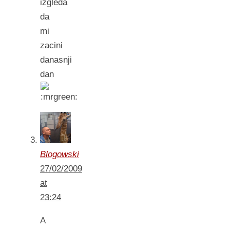
izgleda
da
mi
zacini
danasnji
dan
Blogowski
27/02/2009
at
23:24
A