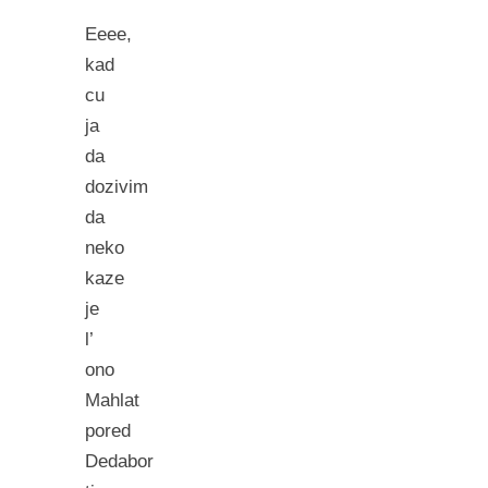
Eeee,
kad
cu
ja
da
dozivim
da
neko
kaze
je
l’
ono
Mahlat
pored
Dedabor