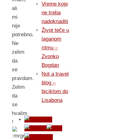
Vreme koje
ali
ne treba
mi
nadoknaditi
nije
Život teče u
potrebno.
laganom
Ne
ritmu –
zelim
Zvonko
da
Bogdan
se
Not a travel
pravdam.
blog –
Zelim
biciklom do
da
Lisabona
se
hvalim
!