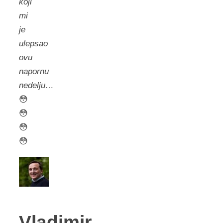
koji
mi
je
ulepsao
ovu
napornu
nedelju…
😳
😳
😳
😳
Vladimir