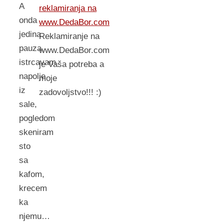
A
reklamiranja na
onda
www.DedaBor.com
jedina
Reklamiranje na
pauza,
www.DedaBor.com
istrcavam
je Vaša potreba a
napolje
moje
iz
zadovoljstvo!!! :)
sale,
pogledom
skeniram
sto
sa
kafom,
krecem
ka
njemu…