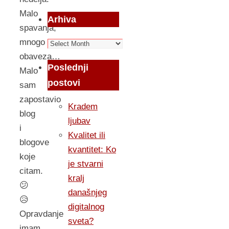
Malo
Arhiva
spavanja,
mnogo
Arhiva
obaveza…
Poslednji
Malo
postovi
sam
zapostavio
Kradem
blog
ljubav
i
Kvalitet ili
blogove
kvantitet: Ko
koje
je stvarni
citam.
kralj
😕
današnjeg
😥
digitalnog
Opravdanje
sveta?
imam,