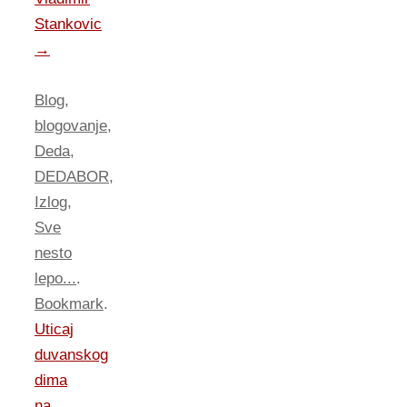
Stankovic
→
Blog
,
blogovanje
,
Deda
,
DEDABOR
,
Izlog
,
Sve
nesto
lepo...
.
Bookmark
.
Uticaj
duvanskog
dima
na