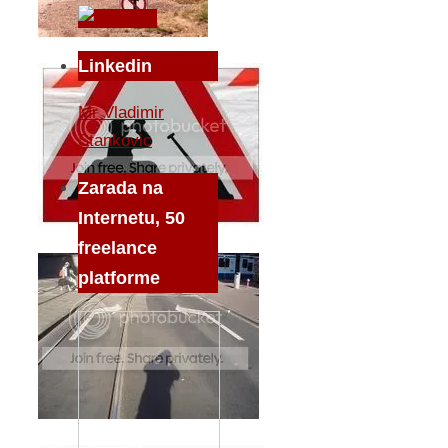
Linkedin
Mr Vladimir
Stankovic
Zarada na
Internetu, 50
freelance
platforme