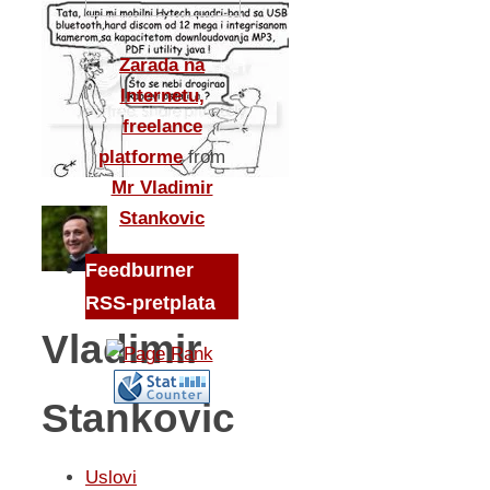
Zarada na
Internetu,
freelance
platforme
from
Mr Vladimir
Stankovic
Feedburner
RSS-pretplata
Vladimir
Stankovic
Uslovi