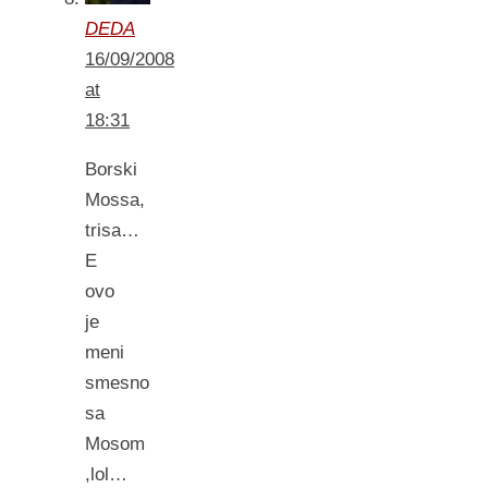
DEDA
16/09/2008
at
18:31
Borski
Mossa,
trisa…
E
ovo
je
meni
smesno
sa
Mosom
,lol…