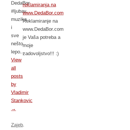
DedaBor
reklamiranja na
#ljubav,
www.DedaBor.com
muzika
Reklamiranje na
i
www.DedaBor.com
sve
je Vaša potreba a
nešto
moje
lepo...
zadovoljstvo!!! :)
View
all
posts
by
Vladimir
Stankovic
→
Zajeb
.