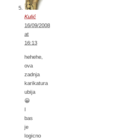
Kulić
16/09/2008
at
16:13
hehehe,
ova
zadnja
karikatura
ubija
😀
I
bas
je
logicno