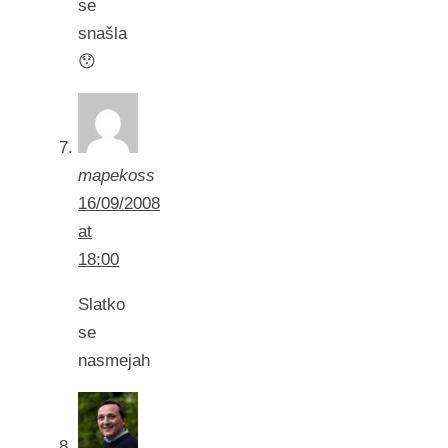
se
snašla
😯
mapekoss
16/09/2008
at
18:00
Slatko
se
nasmejah