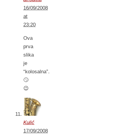
16/09/2008
at
23:20
Ova
prva
slika
je
“kolosalna”.
🙄
😉
Kulić
17/09/2008