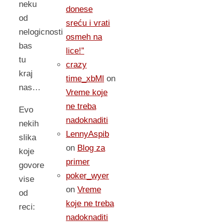
neku
donese
od
sreću i vrati
nelogicnosti
osmeh na
bas
lice!”
tu
crazy
kraj
time_xbMl
on
nas…
Vreme koje
ne treba
Evo
nadoknaditi
nekih
LennyAspib
slika
on
Blog za
koje
primer
govore
poker_wyer
vise
on
Vreme
od
koje ne treba
reci:
nadoknaditi