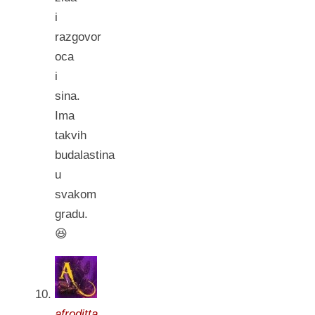
i
razgovor
oca
i
sina.
Ima
takvih
budalastina
u
svakom
gradu.
😆
afroditta