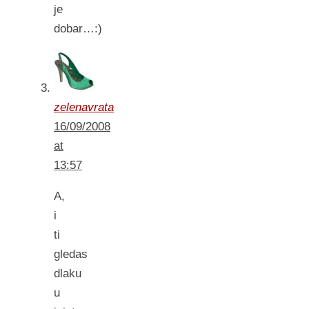
je
dobar…:)
zelenavrata
16/09/2008
at
13:57
A,
i
ti
gledas
dlaku
u