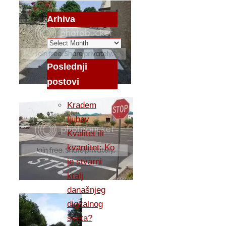
Arhiva
Arhiva
Poslednji
postovi
Kradem
ljubav
Kvalitet ili
kvantitet: Ko
je stvarni
kralj
današnjeg
digitalnog
sveta?