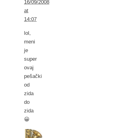
16/09/2008
at
14:07
lol,
meni
je
super
ovaj
pešački
od
zida
do
zida
😀