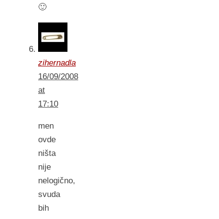
🙂
zihernadla
16/09/2008
at
17:10
men
ovde
ništa
nije
nelogično,
svuda
bih