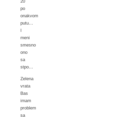
20
po
onakvom
putu…
I
meni
smesno
ono
sa
stpo…
Zelena
vrata
Bas
imam
problem
sa