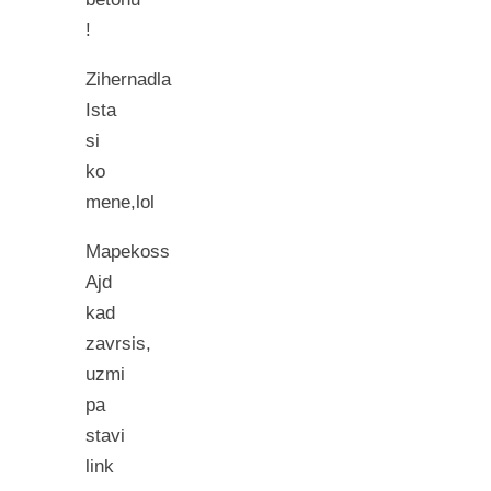
!
Zihernadla
Ista
si
ko
mene,lol
Mapekoss
Ajd
kad
zavrsis,
uzmi
pa
stavi
link