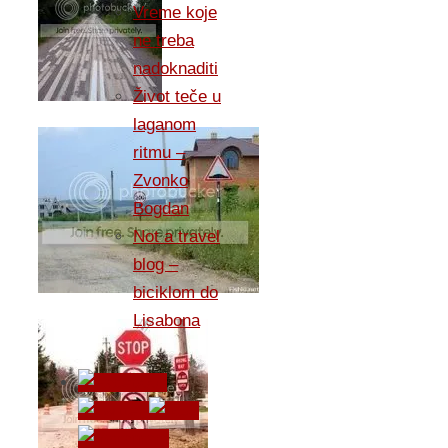
Vreme koje
ne treba
nadoknaditi
Život teče u
laganom
ritmu –
Zvonko
Bogdan
Not a travel
blog –
biciklom do
Lisabona