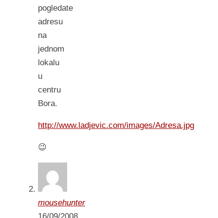
pogledate
adresu
na
jednom
lokalu
u
centru
Bora.
http://www.ladjevic.com/images/Adresa.jpg
😉
mousehunter
16/09/2008