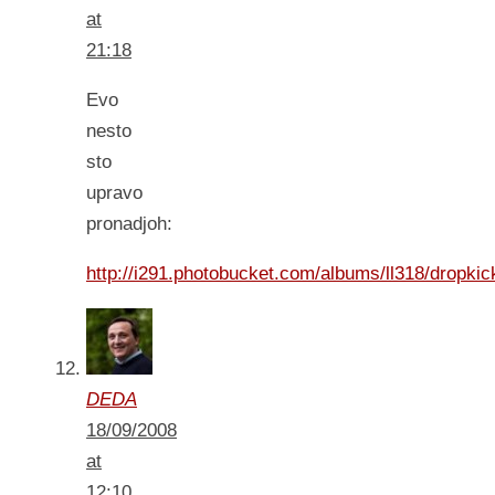
at
21:18
Evo
nesto
sto
upravo
pronadjoh:
http://i291.photobucket.com/albums/ll318/dropkic
DEDA
18/09/2008
at
12:10