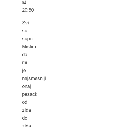
at
20:50
Svi
su
super.
Mislim
da
mi
je
najsmesniji
onaj
pesacki
od
zida
do
zida