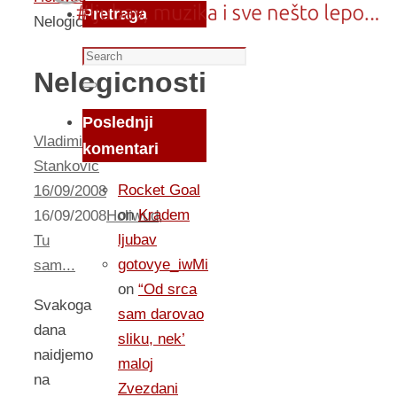
Pretraga
Nelogicnosti
Search
Nelogicnosti
for:
Search
Poslednji
Vladimir
komentari
Stankovic
Rocket Goal
16/09/2008
on
Kradem
16/09/2008
Holiwud
,
ljubav
Tu
gotovye_iwMi
sam...
on
“Od srca
Svakoga
sam darovao
dana
sliku, nek’
naidjemo
maloj
na
Zvezdani