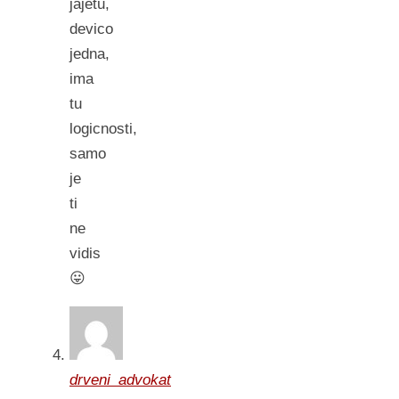
jajetu,
devico
jedna,
ima
tu
logicnosti,
samo
je
ti
ne
vidis
😛
drveni_advokat