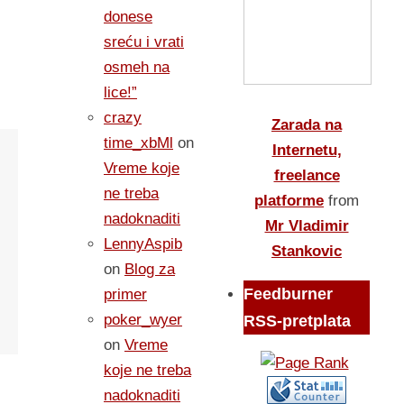
donese
sreću i vrati
osmeh na
lice!”
crazy
Zarada na
time_xbMl
on
Internetu,
Vreme koje
freelance
ne treba
platforme
from
nadoknaditi
Mr Vladimir
LennyAspib
Stankovic
on
Blog za
Feedburner
primer
poker_wyer
RSS-pretplata
on
Vreme
koje ne treba
nadoknaditi