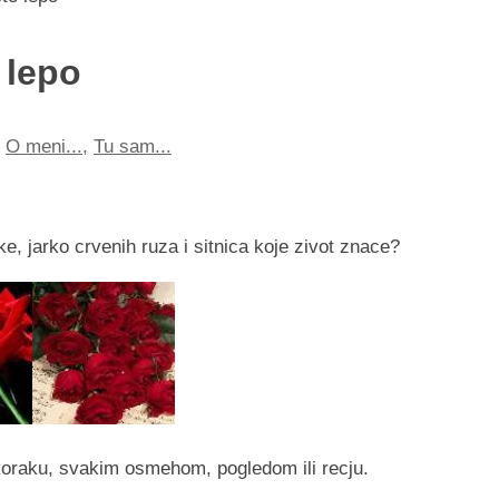
 lepo
,
O meni...
,
Tu sam...
ke, jarko crvenih ruza i sitnica koje zivot znace?
 koraku, svakim osmehom, pogledom ili recju.