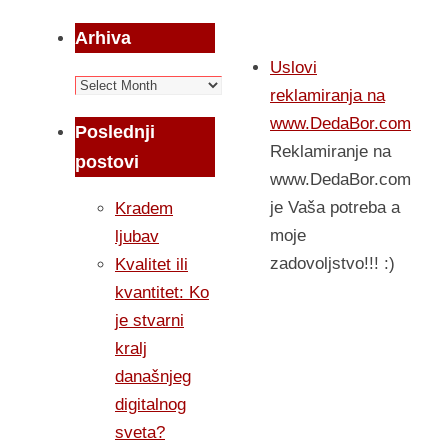
Arhiva
Uslovi
Arhiva
reklamiranja na
www.DedaBor.com
Poslednji
Reklamiranje na
postovi
www.DedaBor.com
je Vaša potreba a
Kradem
moje
ljubav
zadovoljstvo!!! :)
Kvalitet ili
kvantitet: Ko
je stvarni
kralj
današnjeg
digitalnog
sveta?