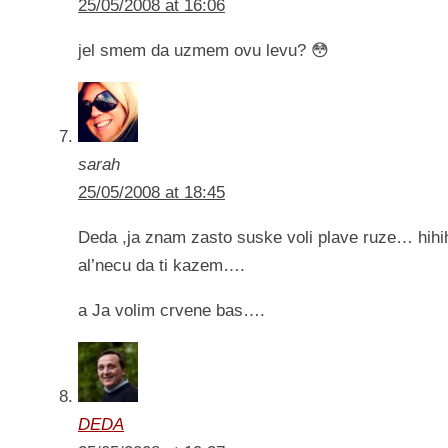
25/05/2008 at 16:06
jel smem da uzmem ovu levu? 😳
sarah
25/05/2008 at 18:45
Deda ,ja znam zasto suske voli plave ruze… hihih
al’necu da ti kazem….
a Ja volim crvene bas….
DEDA