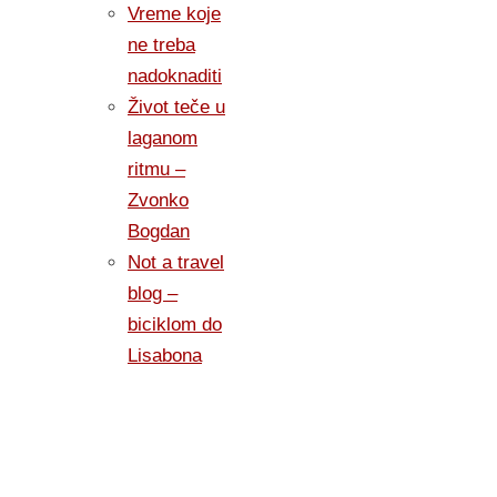
Vreme koje
ne treba
nadoknaditi
Život teče u
laganom
ritmu –
Zvonko
Bogdan
Not a travel
blog –
biciklom do
Lisabona