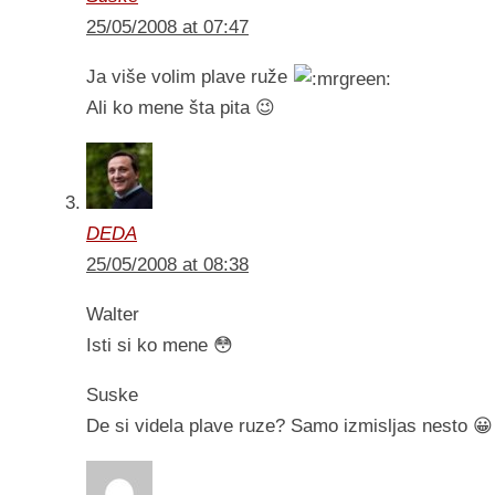
25/05/2008 at 07:47
Ja više volim plave ruže
Ali ko mene šta pita 😉
DEDA
25/05/2008 at 08:38
Walter
Isti si ko mene 😳
Suske
De si videla plave ruze? Samo izmisljas nesto 😀