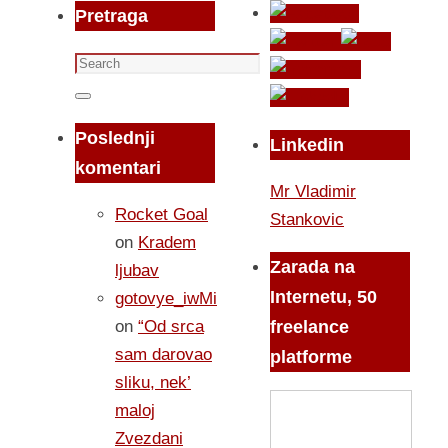
Pretraga
Search
for:
Search
Poslednji
Linkedin
komentari
Mr Vladimir
Rocket Goal
Stankovic
on
Kradem
Zarada na
ljubav
Internetu, 50
gotovye_iwMi
on
“Od srca
freelance
sam darovao
platforme
sliku, nek’
maloj
Zvezdani