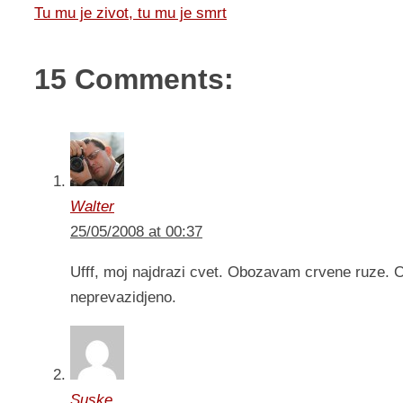
Tu mu je zivot, tu mu je smrt
15 Comments:
Walter
25/05/2008 at 00:37
Ufff, moj najdrazi cvet. Obozavam crvene ruze. Ob
neprevazidjeno.
Suske