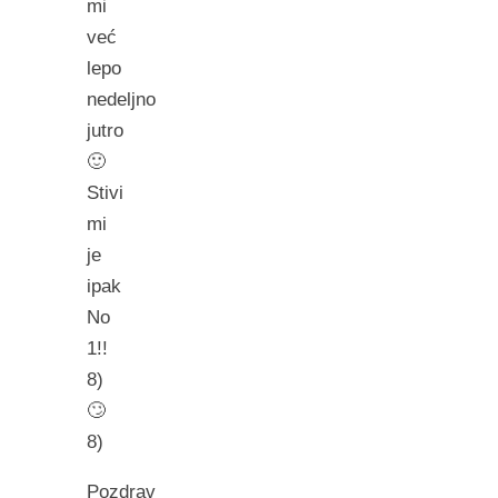
mi
već
lepo
nedeljno
jutro
🙂
Stivi
mi
je
ipak
No
1!!
8)
🙄
8)
Pozdrav