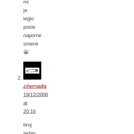
mi
je
leglo
posle
naporne
smene
😀
zihernadla
19/12/2008
at
20:16
broj
jedan