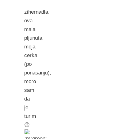
zihernadla,
ova
mala
pljunuta
moja
cerka
(po
ponasanju),
moro
sam
da
je
turim
😉