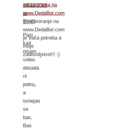
reklamiranja na
19/12/2008
www.DedaBor.com
at
Reklamiranje na
17:47
www.DedaBor.com
Pazi
je Vaša potreba a
kad
moje
nisam
zadovoljstvo!!! :)
video
dosada
ni
jednu,
a
ismejao
se
bas.
Bas