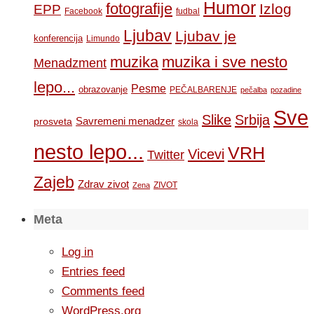
Humor
fotografije
Izlog
EPP
Facebook
fudbal
Ljubav
Ljubav je
konferencija
Limundo
muzika
muzika i sve nesto
Menadzment
lepo...
Pesme
obrazovanje
PEČALBARENJE
pečalba
pozadine
Sve
Slike
Srbija
Savremeni menadzer
prosveta
skola
nesto lepo...
VRH
Vicevi
Twitter
Zajeb
Zdrav zivot
ZIVOT
Zena
Meta
Log in
Entries feed
Comments feed
WordPress.org