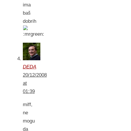
ima
baš
dobrih
DEDA
20/12/2008
at
01:39
miff,
ne
mogu
da