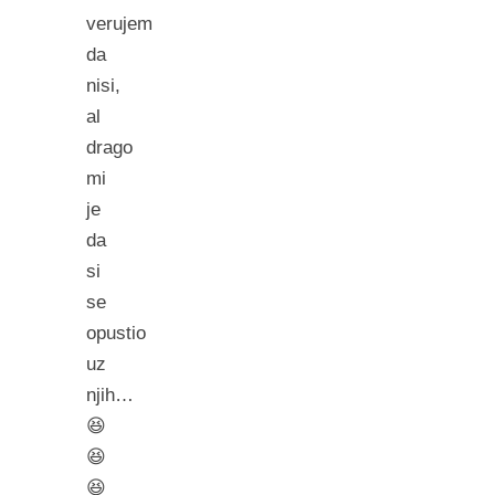
verujem
da
nisi,
al
drago
mi
je
da
si
se
opustio
uz
njih…
😆
😆
😆