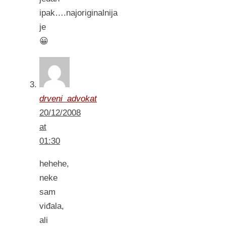
ipak….najoriginalnija
je
😀
drveni_advokat
20/12/2008
at
01:30
hehehe,
neke
sam
viđala,
ali