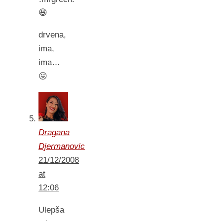
😆
drvena,
ima,
ima…
😛
Dragana
Djermanovic
21/12/2008
at
12:06
Ulepša