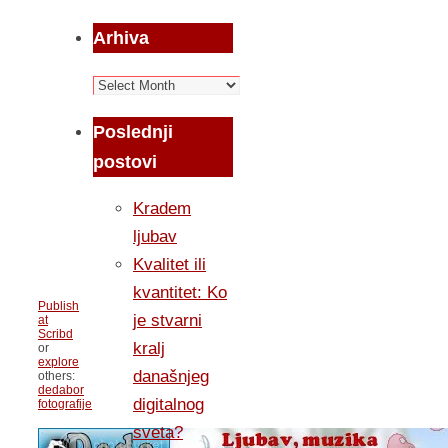
Arhiva
Arhiva
Poslednji
postovi
Kradem
ljubav
Kvalitet ili
kvantitet: Ko
Publish
je stvarni
at
Scribd
kralj
or
explore
današnjeg
others:
dedabor
digitalnog
fotografije
sveta?