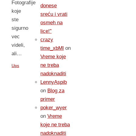
Fotografije
donese
koje
sreću i vrati
ste
osmeh na
sigurno
lice!”
vec
crazy
videli,
time_xbMl
on
ali…
Vreme koje
ne treba
Ups
nadoknaditi
LennyAspib
on
Blog za
primer
poker_wyer
on
Vreme
koje ne treba
nadoknaditi