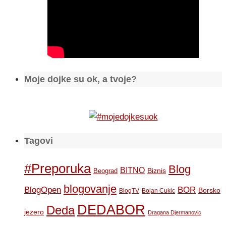
Moje dojke su ok, a tvoje?
Tagovi
#Preporuka
Blog
BITNO
Biznis
Beograd
blogovanje
BOR
BlogOpen
Borsko
BlogTV
Bojan Cukic
DEDABOR
Deda
jezero
Dragana Djermanovic