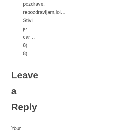
pozdrave,
repozdravljam,lol…
Stivi
je
car…
8)
8)
Leave
a
Reply
Your