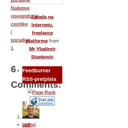
pozadine
Najlepse
novogodisnje
Zarada na
cestitke
Internetu,
/
freelance
pozadine
platforme
from
1
Mr Vladimir
Stankovic
6
Feedburner
RSS-pretplata
Comments:
Uslovi
miff