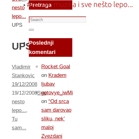
Pretraga
nesto
lepo...
Search
UPS
for:
Search
Poslednji
UPS
komentari
Rocket Goal
Vladimir
on
Kradem
Stankovic
ljubav
19/12/2008
gotovye_iwMi
19/12/2008
Sve
on
“Od srca
nesto
sam darovao
lepo...
,
sliku, nek’
Tu
maloj
sam...
Zvezdani