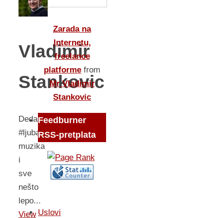
Zarada na
Internetu,
Vladimir
freelance
platforme
from
Stankovic
Mr Vladimir
Stankovic
DedaBor
Feedburner
#ljubav,
RSS-pretplata
muzika
i
sve
nešto
lepo...
Uslovi
View