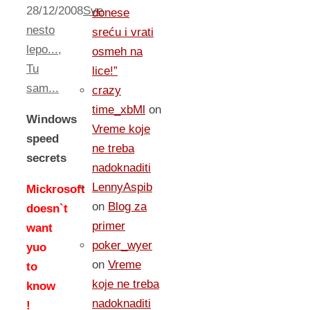
28/12/2008
Sve
donese
nesto
sreću i vrati
lepo...
,
osmeh na
Tu
lice!”
sam...
crazy
time_xbMl
on
Windows
Vreme koje
speed
ne treba
secrets
nadoknaditi
LennyAspib
Mickrosoft
on
Blog za
doesn`t
primer
want
poker_wyer
yuo
on
Vreme
to
koje ne treba
know
nadoknaditi
!