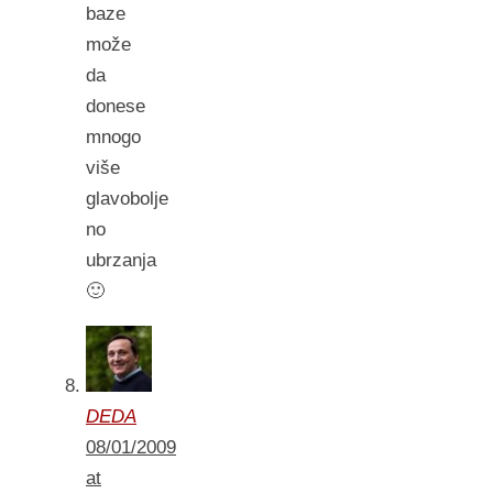
baze
može
da
donese
mnogo
više
glavobolje
no
ubrzanja
🙂
DEDA
08/01/2009
at