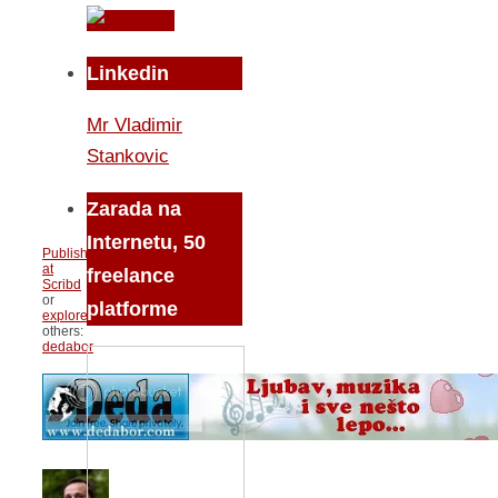
Linkedin
Mr Vladimir
Stankovic
Zarada na
Internetu, 50
Publish
at
freelance
Scribd
or
platforme
explore
others:
dedabor