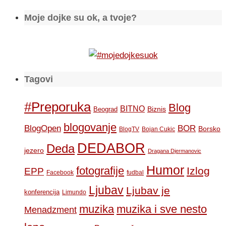
Moje dojke su ok, a tvoje?
Tagovi
#Preporuka
Blog
BITNO
Biznis
Beograd
blogovanje
BOR
BlogOpen
Borsko
BlogTV
Bojan Cukic
DEDABOR
Deda
jezero
Dragana Djermanovic
Humor
fotografije
Izlog
EPP
Facebook
fudbal
Ljubav
Ljubav je
konferencija
Limundo
muzika
muzika i sve nesto
Menadzment