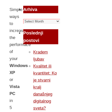
Arhiva
Simple
ways
Arhiva
to
increase
Poslednji
the
postovi
performace
of
Kradem
your
ljubav
Windows
Kvalitet ili
XP
kvantitet: Ko
or
je stvarni
Vista
kralj
PC
današnjeg
in
digitalnog
5
sveta?