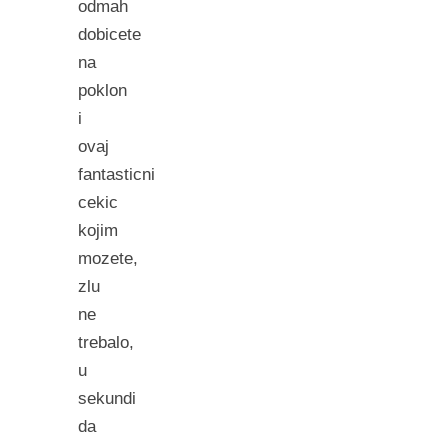
odmah
dobicete
na
poklon
i
ovaj
fantasticni
cekic
kojim
mozete,
zlu
ne
trebalo,
u
sekundi
da