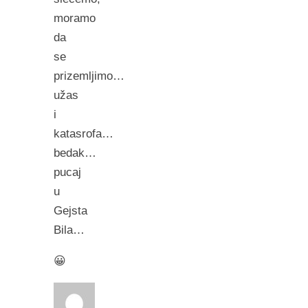
moramo
da
se
prizemljimo…
užas
i
katasrofa…
bedak…
pucaj
u
Gejsta
Bila…
😀