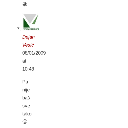
😀
Dejan
Vesić
08/01/2009
at
10:48
Pa
nije
baš
sve
tako
🙂