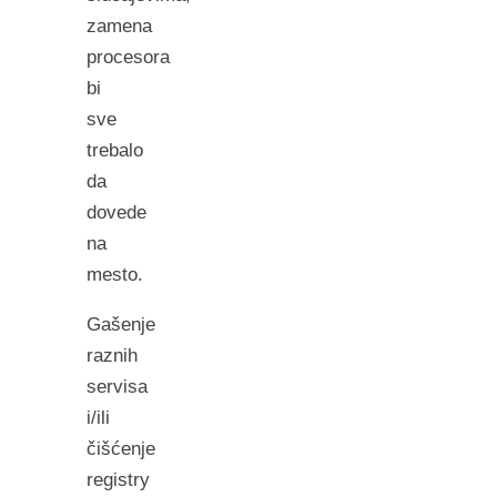
zamena
procesora
bi
sve
trebalo
da
dovede
na
mesto.
Gašenje
raznih
servisa
i/ili
čišćenje
registry