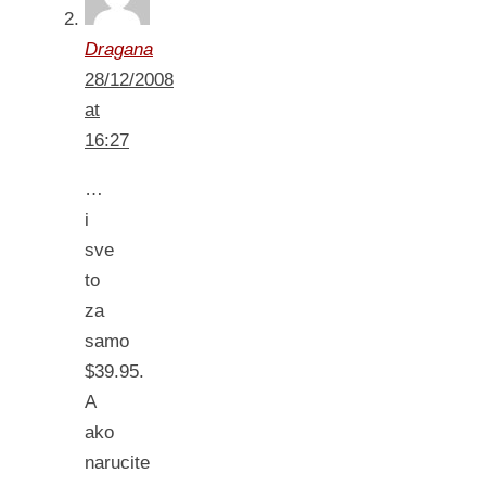
Dragana
28/12/2008
at
16:27
…
i
sve
to
za
samo
$39.95.
A
ako
narucite