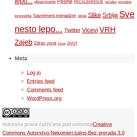
lepo...
Pesme
obrazovanje
PEČALBARENJE
pečalba
pozadine
Sve
Slike
Srbija
Savremeni menadzer
prosveta
skola
nesto lepo...
VRH
Vicevi
Twitter
Zajeb
Zdrav zivot
ZIVOT
Zena
Meta
Log in
Entries feed
Comments feed
WordPress.org
Autorska prava zaštićena pod uslovima
Creative
Commons Autorstvo-Nekomercijalno-Bez prerada 3.0