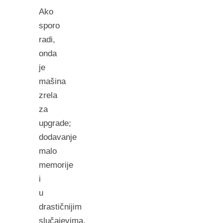
Ako
sporo
radi,
onda
je
mašina
zrela
za
upgrade;
dodavanje
malo
memorije
i
u
drastičnijim
slučajevima,