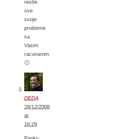
resite
sve
svoje
probleme
sa
Vasim
racunarom
🙂
DEDA
28/12/2008
at
16:29
Panky