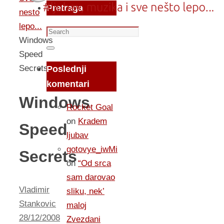
Pretraga
nesto
lepo...
Search
Windows
for:
Search
Speed
Secrets
Poslednji
komentari
Windows
Rocket Goal
on
Kradem
Speed
ljubav
gotovye_iwMi
Secrets
on
“Od srca
sam darovao
Vladimir
sliku, nek’
Stankovic
maloj
28/12/2008
Zvezdani