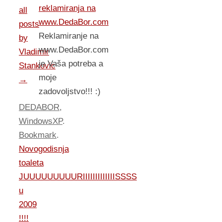
reklamiranja na
all
www.DedaBor.com
posts
Reklamiranje na
by
www.DedaBor.com
Vladimir
je Vaša potreba a
Stankovic
moje
→
zadovoljstvo!!! :)
DEDABOR
,
WindowsXP
.
Bookmark
.
Novogodisnja
toaleta
JUUUUUUUUURIIIIIIIIIIIIISSSS
u
2009
!!!!