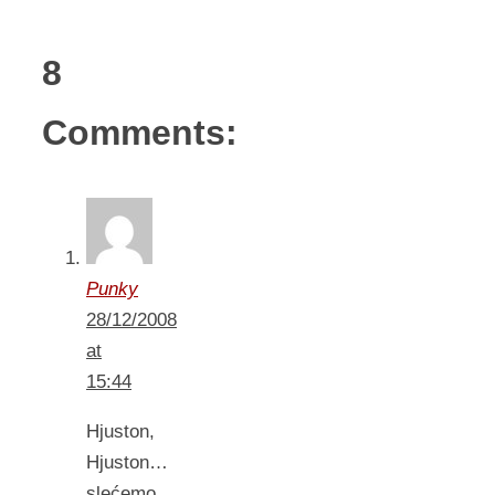
8
Comments:
Punky
28/12/2008
at
15:44
Hjuston,
Hjuston…
slećemo,