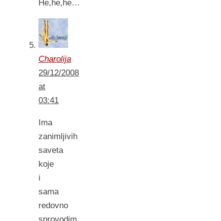
He,he,he…
Charolija
29/12/2008
at
03:41
Ima
zanimljivih
saveta
koje
i
sama
redovno
sprovodim.