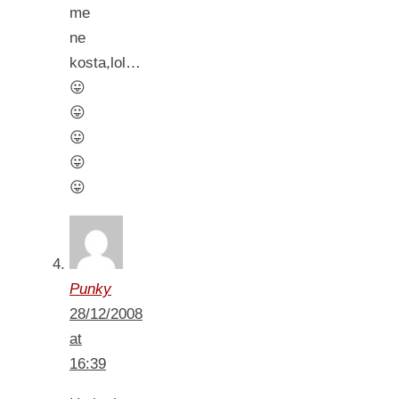
me
ne
kosta,lol…
😛
😛
😛
😛
😛
Punky
28/12/2008
at
16:39