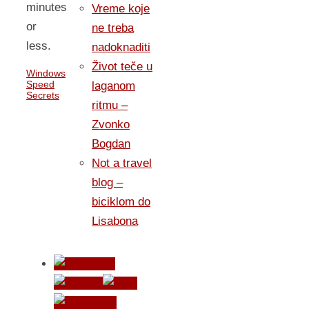
minutes
Vreme koje
or
ne treba
less.
nadoknaditi
Život teče u
Windows
Speed
laganom
Secrets
ritmu –
Zvonko
Bogdan
Not a travel
blog –
biciklom do
Lisabona