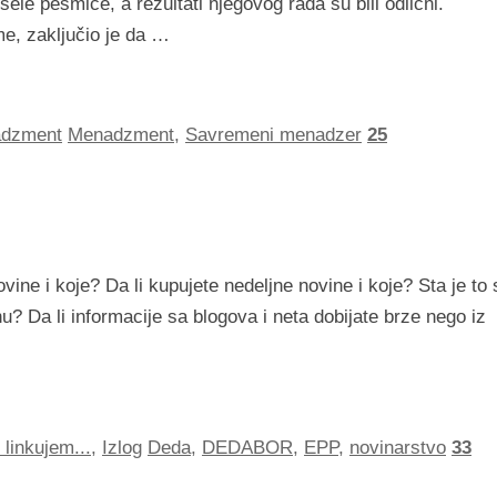
ele pesmice, a rezultati njegovog rada su bili odlični.
me, zaključio je da …
dzment
Menadzment
,
Savremeni menadzer
25
vine i koje? Da li kupujete nedeljne novine i koje? Sta je to 
? Da li informacije sa blogova i neta dobijate brze nego iz
 linkujem...
,
Izlog
Deda
,
DEDABOR
,
EPP
,
novinarstvo
33