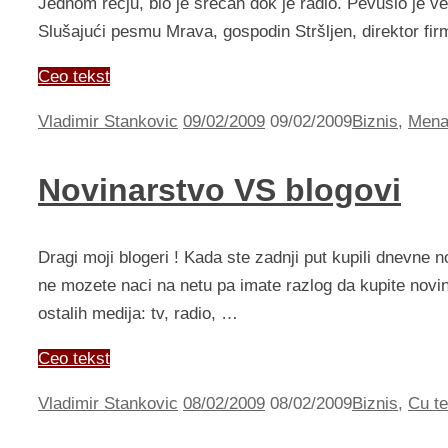
Jednom rečju, bio je srećan dok je radio. Pevušio je ves
Slušajući pesmu Mrava, gospodin Stršljen, direktor fir
Ceo tekst
Vladimir Stankovic
09/02/2009
09/02/2009
Biznis
,
Mena
Novinarstvo VS blogovi
Dragi moji blogeri ! Kada ste zadnji put kupili dnevne no
ne mozete naci na netu pa imate razlog da kupite novinu
ostalih medija: tv, radio, …
Ceo tekst
Vladimir Stankovic
08/02/2009
08/02/2009
Biznis
,
Cu te