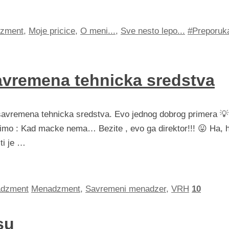
zment
,
Moje pricice
,
O meni...
,
Sve nesto lepo...
#Preporuk
avremena tehnicka sredstva
 savremena tehnicka sredstva. Evo jednog dobrog primera 💡
imo : Kad macke nema… Bezite , evo ga direktor!!! 😛 Ha, 
ti je …
dzment
Menadzment
,
Savremeni menadzer
,
VRH
10
su