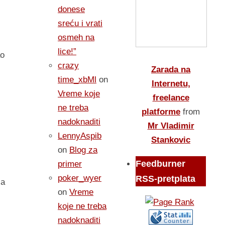
donese
sreću i vrati
osmeh na
lice!”
ao
crazy
Zarada na
time_xbMl
on
Internetu,
Vreme koje
freelance
ne treba
platforme
from
nadoknaditi
Mr Vladimir
LennyAspib
Stankovic
on
Blog za
Feedburner
primer
poker_wyer
RSS-pretplata
za
on
Vreme
koje ne treba
nadoknaditi