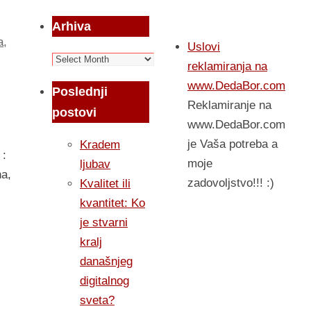
Arhiva
a
,
Uslovi
Arhiva
reklamiranja na
www.DedaBor.com
Poslednji
Reklamiranje na
postovi
www.DedaBor.com
je Vaša potreba a
Kradem
 :
moje
ljubav
ha,
zadovoljstvo!!! :)
Kvalitet ili
kvantitet: Ko
je stvarni
kralj
današnjeg
digitalnog
sveta?