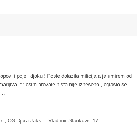
ovi i pojeli djoku ! Posle dolazila milicija a ja umirem od
ljiva jer osim provale nista nije izneseno , oglasio se
m, …
ri
,
OS Djura Jaksic
,
Vladimir Stankovic
17