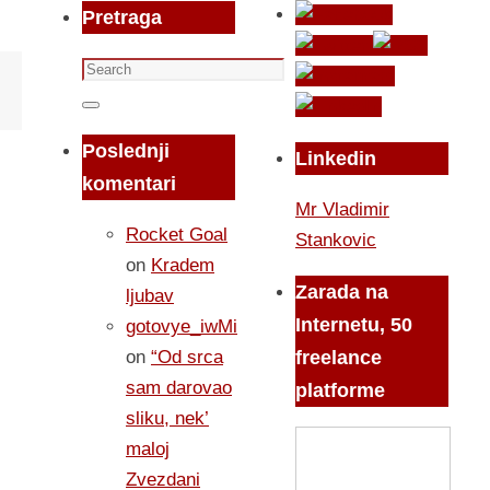
Pretraga
Search
for:
Search
Poslednji
Linkedin
komentari
Mr Vladimir
Rocket Goal
Stankovic
on
Kradem
Zarada na
ljubav
Internetu, 50
gotovye_iwMi
on
“Od srca
freelance
sam darovao
platforme
sliku, nek’
maloj
Zvezdani