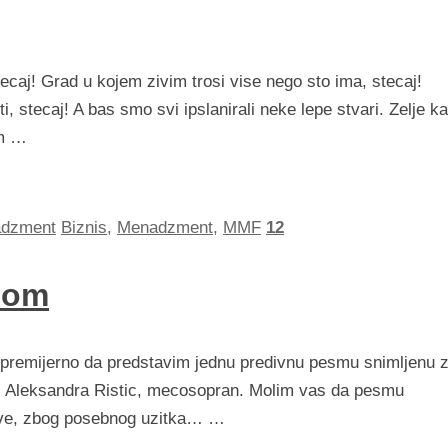
caj! Grad u kojem zivim trosi vise nego sto ima, stecaj!
, stecaj! A bas smo svi ipslanirali neke lepe stvari. Zelje k
am …
dzment
Biznis
,
Menadzment
,
MMF
12
com
m premijerno da predstavim jednu predivnu pesmu snimljenu 
 i Aleksandra Ristic, mecosopran. Molim vas da pesmu
asove, zbog posebnog uzitka… …