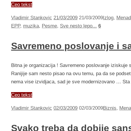
Ceo tekst
Vladimir Stankovic
21/03/2009
21/03/2009
Izlog
,
Menad
EPP
,
muzika
,
Pesme
,
Sve nesto lepo...
6
Savremeno poslovanje i s
Bitna je organizacija ! Savremeno poslovanje iziskuje
Ranijije sam nesto pisao na ovu temu, pa da se podset
nema vise izvidjaca, sad je sve modernizovano … Sta 
Ceo tekst
Vladimir Stankovic
02/03/2009
02/03/2009
Biznis
,
Mena
Svako treba da dobije san