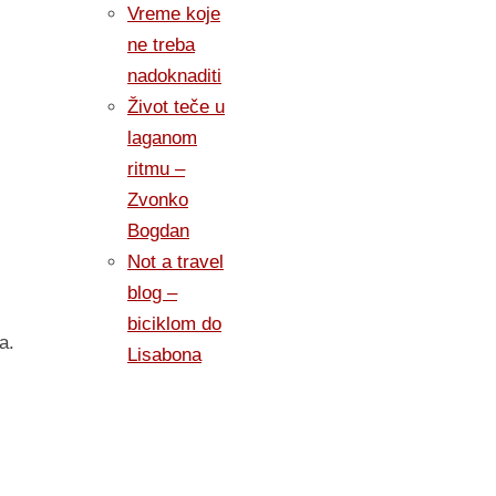
Vreme koje
ne treba
nadoknaditi
Život teče u
laganom
ritmu –
Zvonko
Bogdan
Not a travel
blog –
biciklom do
a.
Lisabona