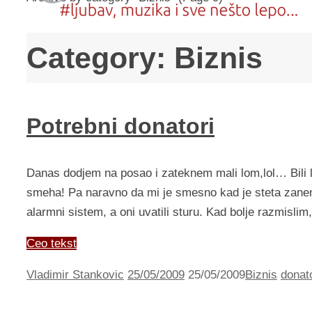
Category:
Biznis
Potrebni donatori
Danas dodjem na posao i zateknem mali lom,lol… Bili lop
smeha! Pa naravno da mi je smesno kad je steta zanemar
alarmni sistem, a oni uvatili sturu. Kad bolje razmisli
Ceo tekst
Vladimir Stankovic
25/05/2009
25/05/2009
Biznis
donato