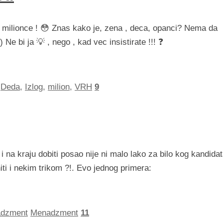
 milionce ! 😳 Znas kako je, zena , deca, opanci? Nema da
e bi ja 💡 , nego , kad vec insistirate !!! ❓
Deda
,
Izlog
,
milion
,
VRH
9
 na kraju dobiti posao nije ni malo lako za bilo kog kandidat
ti i nekim trikom ?!. Evo jednog primera:
dzment
Menadzment
11