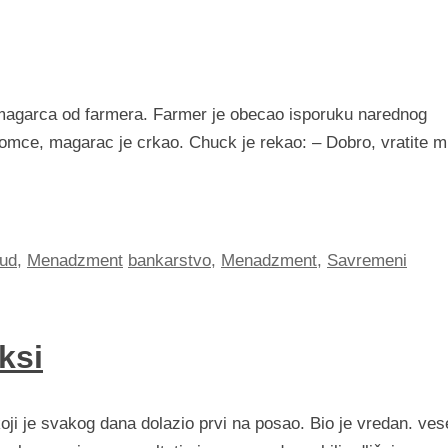
 magarca od farmera. Farmer je obecao isporuku narednog
momce, magarac je crkao. Chuck je rekao: – Dobro, vratite m
wud
,
Menadzment
bankarstvo
,
Menadzment
,
Savremeni
ksi
i je svakog dana dolazio prvi na posao. Bio je vredan. ves