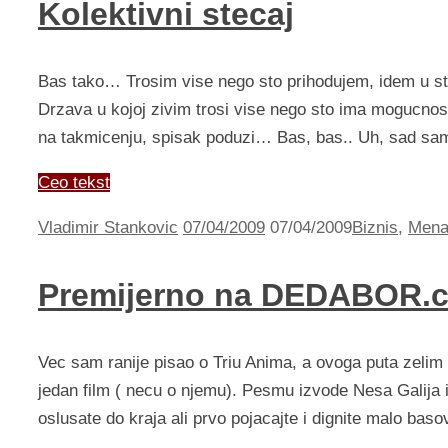
Kolektivni stecaj
Bas tako… Trosim vise nego sto prihodujem, idem u ste
Drzava u kojoj zivim trosi vise nego sto ima mogucnosti
na takmicenju, spisak poduzi… Bas, bas.. Uh, sad s
Ceo tekst
Vladimir Stankovic
07/04/2009
07/04/2009
Biznis
,
Mena
Premijerno na DEDABOR.
Vec sam ranije pisao o Triu Anima, a ovoga puta zeli
jedan film ( necu o njemu). Pesmu izvode Nesa Galija
oslusate do kraja ali prvo pojacajte i dignite malo b