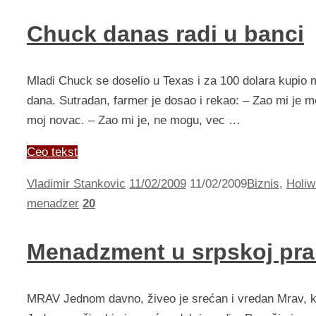
Chuck danas radi u banci
Mladi Chuck se doselio u Texas i za 100 dolara kupio
dana. Sutradan, farmer je dosao i rekao: – Zao mi je 
moj novac. – Zao mi je, ne mogu, vec …
Ceo tekst
Vladimir Stankovic
11/02/2009
11/02/2009
Biznis
,
Holi
menadzer
20
Menadzment u srpskoj pra
MRAV Jednom davno, živeo je srećan i vredan Mrav, koj