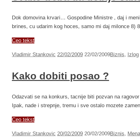
Dok domovina krvari… Gospodine Ministre , daj i meni
brines, cu udarim kog hoces, samo mi daj milonce 8) 8) N
Ceo tekst
Vladimir Stankovic
22/02/2009
22/02/2009
Biznis
,
Izlog
Kako dobiti posao ?
Odazvati se na konkurs, tacnije biti pozvan na ragovor i
Ipak, nade i strepnje, tremu i sve ostalo mozete zameni
Ceo tekst
Vladimir Stankovic
20/02/2009
20/02/2009
Biznis
,
Mena