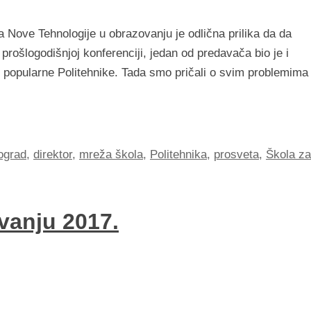
Nove Tehnologije u obrazovanju je odlična prilika da da
prošlogodišnjoj konferenciji, jedan od predavača bio je i
 popularne Politehnike. Tada smo pričali o svim problemima
ograd
,
direktor
,
mreža škola
,
Politehnika
,
prosveta
,
Škola za
vanju 2017.