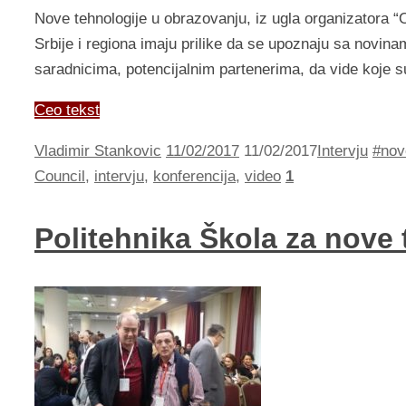
Nove tehnologije u obrazovanju, iz ugla organizatora “O
Srbije i regiona imaju prilike da se upoznaju sa novi
saradnicima, potencijalnim partenerima, da vide koje s
Ceo tekst
Vladimir Stankovic
11/02/2017
11/02/2017
Intervju
#nov
Council
,
intervju
,
konferencija
,
video
1
Politehnika Škola za nove 