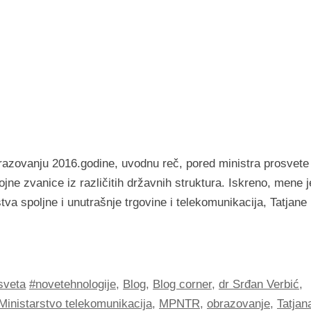
razovanju 2016.godine, uvodnu reč, pored ministra prosvete 
jne zvanice iz različitih državnih struktura. Iskreno, mene j
a spoljne i unutrašnje trgovine i telekomunikacija, Tatjane
sveta
#novetehnologije
,
Blog
,
Blog corner
,
dr Srđan Verbić
,
Ministarstvo telekomunikacija
,
MPNTR
,
obrazovanje
,
Tatjan