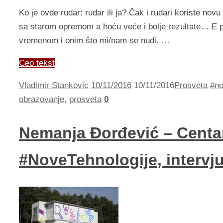
Ko je ovde rudar: rudar ili ja? Čak i rudari koriste no
sa starom opremom a hoću veće i bolje rezultate… E 
vremenom i onim što mi/nam se nudi. …
Ceo tekst
Vladimir Stankovic
10/11/2016
10/11/2016
Prosveta
#no
obrazovanje
,
prosveta
0
Nemanja Đorđević – Centa
#NoveTehnologije, intervj