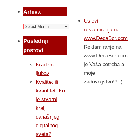
Arhiva
Uslovi
Arhiva
reklamiranja na
www.DedaBor.com
Poslednji
Reklamiranje na
postovi
www.DedaBor.com
je Vaša potreba a
Kradem
moje
ljubav
zadovoljstvo!!! :)
Kvalitet ili
kvantitet: Ko
je stvarni
kralj
današnjeg
digitalnog
sveta?