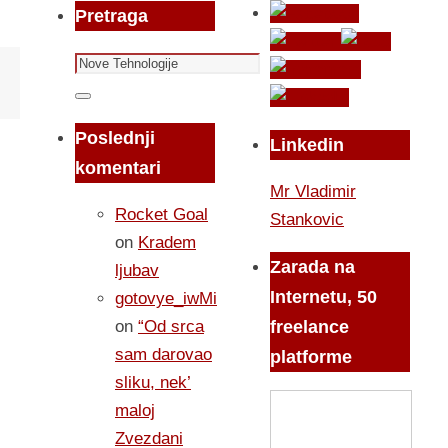
Pretraga
Search
for:
Search
Poslednji
Linkedin
komentari
Mr Vladimir
Rocket Goal
Stankovic
on
Kradem
Zarada na
ljubav
Internetu, 50
gotovye_iwMi
on
“Od srca
freelance
sam darovao
platforme
sliku, nek’
maloj
Zvezdani