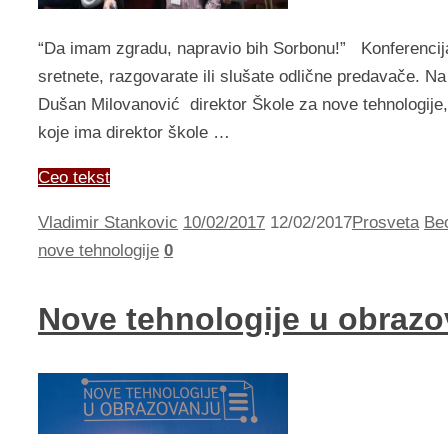
“Da imam zgradu, napravio bih Sorbonu!” Konferencija 
sretnete, razgovarate ili slušate odlične predavače. Na 
Dušan Milovanović direktor Škole za nove tehnologije,
koje ima direktor škole …
Ceo tekst
Vladimir Stankovic
10/02/2017
12/02/2017
Prosveta
Be
nove tehnologije
0
Nove tehnologije u obrazo