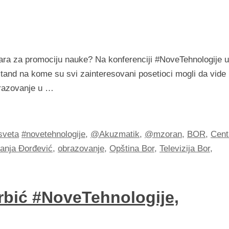
ntara za promociju nauke? Na konferenciji #NoveTehnologije u
tand na kome su svi zainteresovani posetioci mogli da vide
brazovanje u …
sveta
#novetehnologije
,
@Akuzmatik
,
@mzoran
,
BOR
,
Cent
nja Đorđević
,
obrazovanje
,
Opština Bor
,
Televizija Bor
,
rbić #NoveTehnologije,