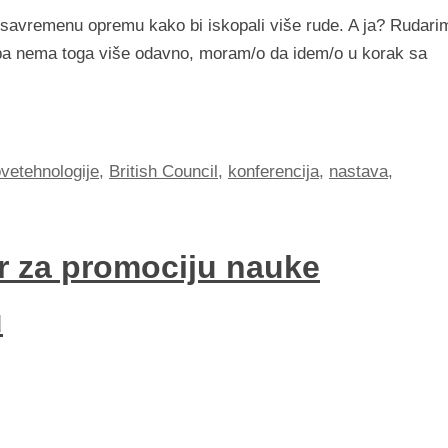
vu savremenu opremu kako bi iskopali više rude. A ja? Rudari
pa nema toga više odavno, moram/o da idem/o u korak sa
vetehnologije
,
British Council
,
konferencija
,
nastava
,
r za promociju nauke
u