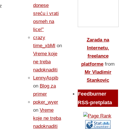
donese
z
sreću i vrati
osmeh na
lice!”
crazy
Zarada na
time_xbMl
on
Internetu,
Vreme koje
freelance
ne treba
platforme
from
nadoknaditi
Mr Vladimir
LennyAspib
Stankovic
on
Blog za
Feedburner
primer
poker_wyer
RSS-pretplata
on
Vreme
koje ne treba
nadoknaditi