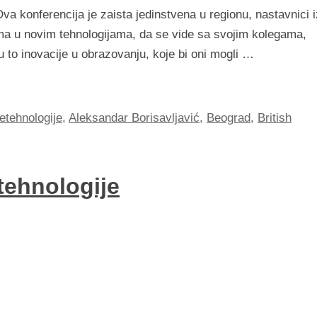
va konferencija je zaista jedinstvena u regionu, nastavnici i
nama u novim tehnologijama, da se vide sa svojim kolegama,
u to inovacije u obrazovanju, koje bi oni mogli …
etehnologije
,
Aleksandar Borisavljavić
,
Beograd
,
British
tehnologije