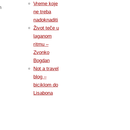
Vreme koje
m
ne treba
nadoknaditi
Život teče u
laganom
ritmu –
Zvonko
Bogdan
Not a travel
blog –
biciklom do
Lisabona