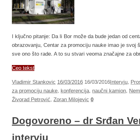
I ključno pitanje: Da li Bor može da bude jedan od ce
obrazovanju, Centar za promociju nauke imao je svoj š
sve ono što rade. A to su stvari veoma značajne za o
Ceo tekst
Vladimir Stankovic
16/03/2016
16/03/2016
Intervju
,
Pro
za promociju nauke
,
konferencija
,
naučni kamion
,
Nema
Živorad Petrović
,
Zoran Milojevic
0
Dogovoreno – dr Srđan Ve
intervju