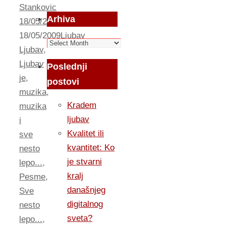
Stankovic
Arhiva
18/05/2009
18/05/2009
Ljubav
Arhiva
Ljubav
,
Ljubav
Poslednji
je
,
postovi
muzika
,
Kradem
muzika
ljubav
i
Kvalitet ili
sve
kvantitet: Ko
nesto
je stvarni
lepo...
,
kralj
Pesme
,
današnjeg
Sve
digitalnog
nesto
sveta?
lepo...
,