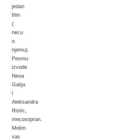
jedan
film
(
necu
o
njemu).
Pesmu
izvode
Nesa
Galija
i
Aleksandra
Ristic,
mecosopran.
Molim
vas