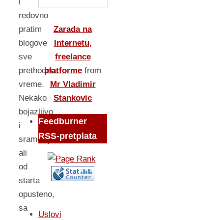
i
redovno
pratim
Zarada na
blogove
Internetu,
sve
freelance
prethodno
platforme
from
vreme.
Mr Vladimir
Nekako
Stankovic
bojazljivo
Feedburner
i
RSS-pretplata
sramezljivo,
ali
od
starta
opusteno,
sa
Uslovi