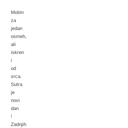
Molim
za
jedan
osmeh,
ali
iskren
i
od
srca.
Sutra
je
novi
dan
!
Zadnjih