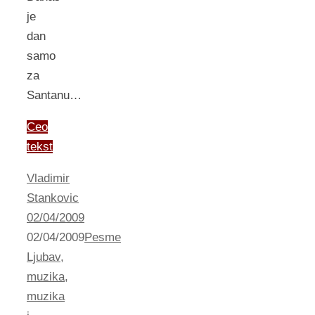
je
dan
samo
za
Santanu…
Ceo
tekst
Vladimir
Stankovic
02/04/2009
02/04/2009
Pesme
Ljubav
,
muzika
,
muzika