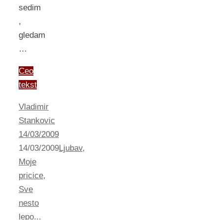
sedim
,
gledam
…
Ceo
tekst
Vladimir
Stankovic
14/03/2009
14/03/2009
Ljubav
,
Moje
pricice
,
Sve
nesto
lepo...