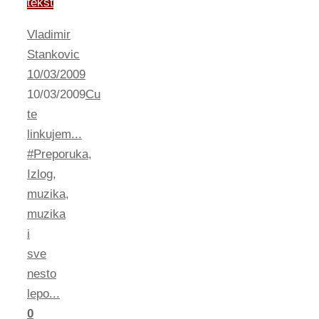
tekst
Vladimir
Stankovic
10/03/2009
10/03/2009
Cu
te
linkujem...
#Preporuka
,
Izlog
,
muzika
,
muzika
i
sve
nesto
lepo...
0