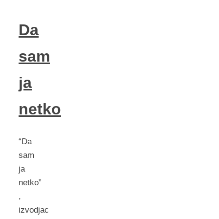
Da
sam
ja
netko
“Da
sam
ja
netko”
,
izvodjac