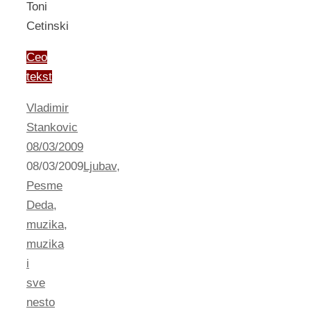
Toni
Cetinski
Ceo
tekst
Vladimir
Stankovic
08/03/2009
08/03/2009
Ljubav
,
Pesme
Deda
,
muzika
,
muzika
i
sve
nesto