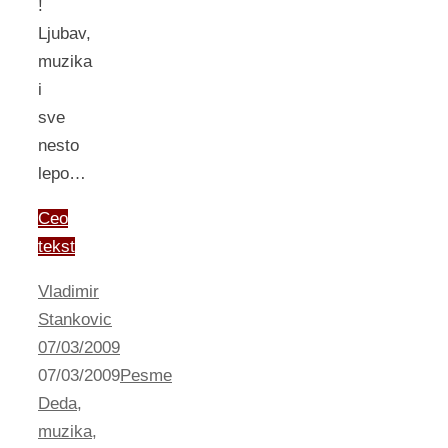
!
Ljubav,
muzika
i
sve
nesto
lepo…
Ceo
tekst
Vladimir
Stankovic
07/03/2009
07/03/2009
Pesme
Deda
,
muzika
,