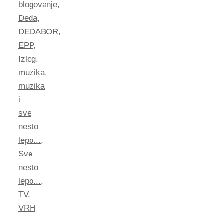
blogovanje
,
Deda
,
DEDABOR
,
EPP
,
Izlog
,
muzika
,
muzika
i
sve
nesto
lepo...
,
Sve
nesto
lepo...
,
TV
,
VRH