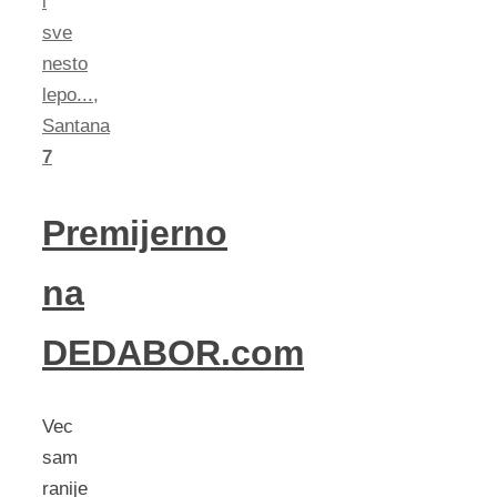
i
sve
nesto
lepo...
,
Santana
7
Premijerno
na
DEDABOR.com
Vec
sam
ranije