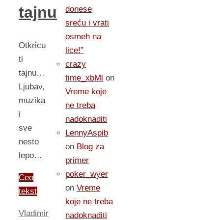
tajnu
donese
sreću i vrati
osmeh na
Otkricu
lice!”
ti
crazy
tajnu…
time_xbMl
on
Ljubav,
Vreme koje
muzika
ne treba
i
nadoknaditi
sve
LennyAspib
nesto
on
Blog za
lepo…
primer
poker_wyer
Ceo
on
Vreme
tekst
koje ne treba
Vladimir
nadoknaditi