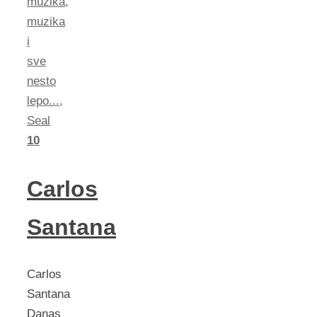
muzika
,
muzika
i
sve
nesto
lepo...
,
Seal
10
Carlos
Santana
Carlos
Santana
Danas