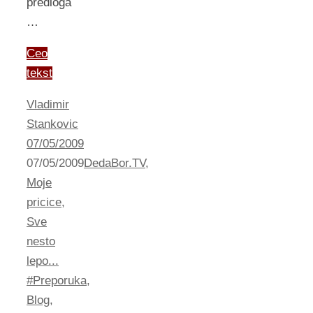
predloga
…
Ceo
tekst
Vladimir
Stankovic
07/05/2009
07/05/2009
DedaBor.TV
,
Moje
pricice
,
Sve
nesto
lepo...
#Preporuka
,
Blog
,