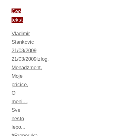
Ceo
tekst
Vladimir
Stankovic
21/03/2009
21/03/2009
Izlog
,
Menadzment
,
Moje
pricice
,
O
meni...
,
Sve
nesto
lepo...
#Preporuka
,