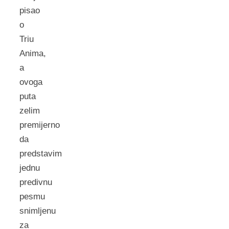
pisao
o
Triu
Anima,
a
ovoga
puta
zelim
premijerno
da
predstavim
jednu
predivnu
pesmu
snimljenu
za