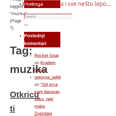
Pretraga
tagged
"muzika"
Search
(Page
for:
Search
7)
Poslednji
komentari
Tag:
Rocket Goal
on
Kradem
muzika
ljubav
gotovye_iwMi
on
“Od srca
sam darovao
Otkricu
sliku, nek’
maloj
ti
Zvezdani