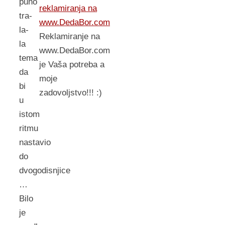
puno
reklamiranja na
tra-
www.DedaBor.com
la-
Reklamiranje na
la
www.DedaBor.com
tema
je Vaša potreba a
da
moje
bi
zadovoljstvo!!! :)
u
istom
ritmu
nastavio
do
dvogodisnjice
…
Bilo
je