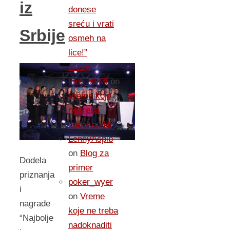
iz
donese
sreću i vrati
Srbije
osmeh na
lice!”
crazy
time_xbMl
on
Vreme koje
ne treba
nadoknaditi
LennyAspib
on
Blog za
Dodela
primer
priznanja
poker_wyer
i
on
Vreme
nagrade
koje ne treba
“Najbolje
nadoknaditi