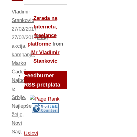
Vladimir
Zarada na
Stankovic
Internetu,
27/02/2017
freelance
27/02/2017
Izlog
platforme
from
akcija
,
Mr Vladimir
kampanja
,
Stankovic
Marko
Čadež
,
Feedburner
Najbolje
RSS-pretplata
iz
Srbije
,
Najlepše
želje
,
Novi
Sad
,
Uslovi