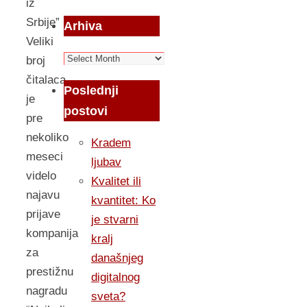
iz
Srbije”
Arhiva
Veliki
Arhiva
broj
čitalaca
Poslednji
je
postovi
pre
nekoliko
Kradem
meseci
ljubav
videlo
Kvalitet ili
najavu
kvantitet: Ko
prijave
je stvarni
kompanija
kralj
za
današnjeg
prestižnu
digitalnog
nagradu
sveta?