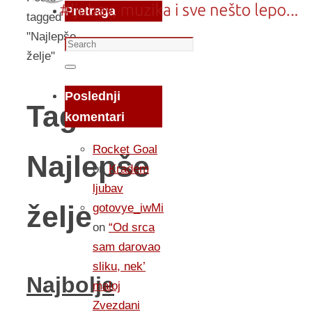
Pretraga
tagged
"Najlepše
Search
želje"
for:
Search
Poslednji
Tag:
komentari
Rocket Goal
Najlepše
on
Kradem
ljubav
želje
gotovye_iwMi
on
“Od srca
sam darovao
sliku, nek’
Najbolje
maloj
Zvezdani