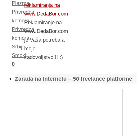
Plazma
,
reklamiranja na
Privredna
www.DedaBor.com
komora
,
Reklamiranje na
Privredna
www.DedaBor.com
komora
je Vaša potreba a
Srbije
,
moje
Smoki
zadovoljstvo!!! :)
0
Zarada na Internetu – 50 freelance platforme