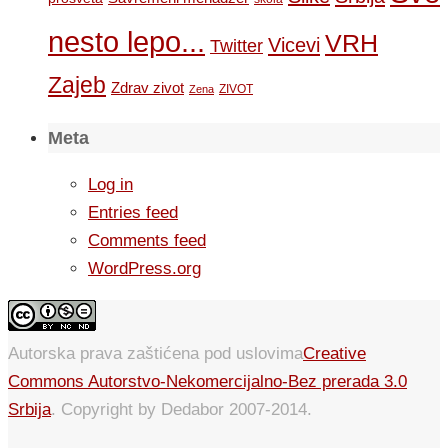
nesto lepo...
VRH
Vicevi
Twitter
Zajeb
Zdrav zivot
ZIVOT
Zena
Meta
Log in
Entries feed
Comments feed
WordPress.org
Autorska prava zaštićena pod uslovima
Creative
Commons Autorstvo-Nekomercijalno-Bez prerada 3.0
Srbija
. Copyright by Dedabor 2007-2014.