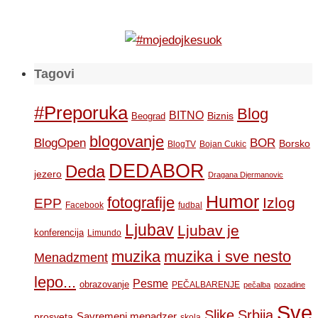
Tagovi
#Preporuka
Blog
BITNO
Biznis
Beograd
blogovanje
BOR
BlogOpen
Borsko
BlogTV
Bojan Cukic
DEDABOR
Deda
jezero
Dragana Djermanovic
Humor
fotografije
Izlog
EPP
Facebook
fudbal
Ljubav
Ljubav je
konferencija
Limundo
muzika
muzika i sve nesto
Menadzment
lepo...
Pesme
obrazovanje
PEČALBARENJE
pečalba
pozadine
Sve
Slike
Srbija
Savremeni menadzer
prosveta
skola