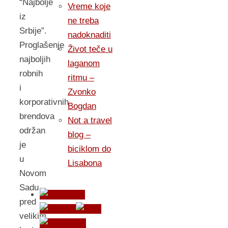
“Najbolje
Vreme koje
iz
ne treba
Srbije”.
nadoknaditi
Proglašenje
Život teče u
najboljih
laganom
robnih
ritmu –
i
Zvonko
korporativnih
Bogdan
brendova
Not a travel
održan
blog –
je
biciklom do
u
Lisabona
Novom
Sadu
pred
velikim