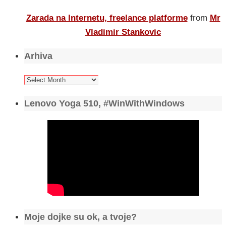
Zarada na Internetu, freelance platforme
from
Mr
Vladimir Stankovic
Arhiva
Arhiva
Lenovo Yoga 510, #WinWithWindows
Moje dojke su ok, a tvoje?