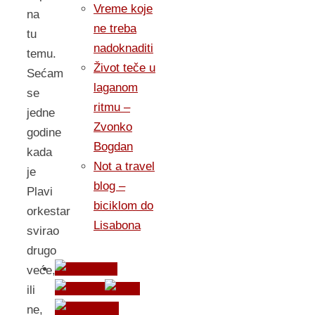
Vreme koje
na
ne treba
tu
nadoknaditi
temu.
Život teče u
Sećam
laganom
se
ritmu –
jedne
Zvonko
godine
Bogdan
kada
Not a travel
je
blog –
Plavi
biciklom do
orkestar
Lisabona
svirao
drugo
veće,
ili
ne,