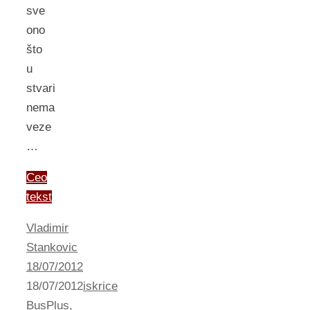
sve
ono
što
u
stvari
nema
veze
…
Ceo
tekst
Vladimir
Stankovic
18/07/2012
18/07/2012
iskrice
BusPlus
,