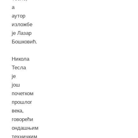
а
аутор
изложбе
је Лазар
Бошковић.
Никола
Тесла
је
још
почетком
прошлог
века,
говорећи
ондашњим
техничким