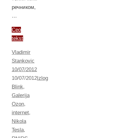
речником,
…
Ceo
tekst
Vladimir
Stankovic
10/07/2012
10/07/2012
Izlog
Blink
,
Galerija
Ozon
,
internet
,
Nikola
Tesla
,