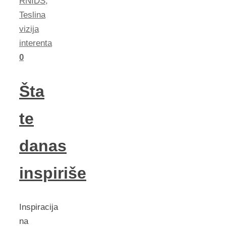
RNIDS
,
Teslina
vizija
interenta
0
Šta
te
danas
inspiriše
Inspiracija
na