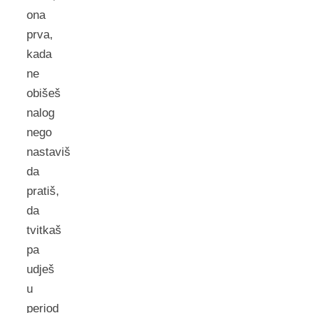
ona
prva,
kada
ne
obišeš
nalog
nego
nastaviš
da
pratiš,
da
tvitkaš
pa
udješ
u
period