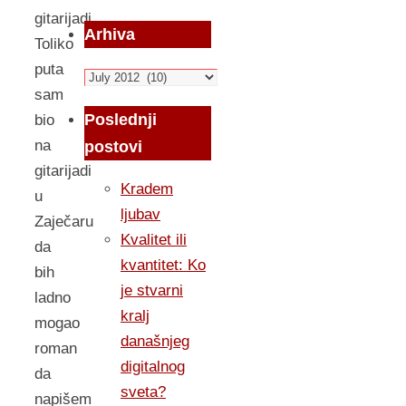
gitarijadi…
Arhiva
Toliko
puta
Arhiva
sam
Poslednji
bio
na
postovi
gitarijadi
Kradem
u
ljubav
Zaječaru
Kvalitet ili
da
kvantitet: Ko
bih
je stvarni
ladno
kralj
mogao
današnjeg
roman
digitalnog
da
sveta?
napišem