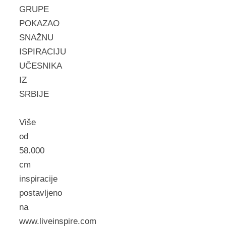
GRUPE
POKAZAO
SNAŽNU
ISPIRACIJU
UČESNIKA
IZ
SRBIJE
Više
od
58.000
cm
inspiracije
postavljeno
na
www.liveinspire.com