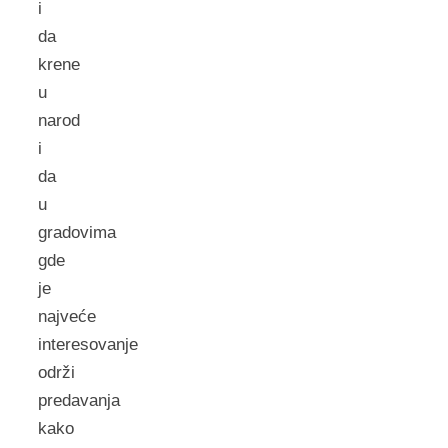
i
da
krene
u
narod
i
da
u
gradovima
gde
je
najveće
interesovanje
održi
predavanja
kako