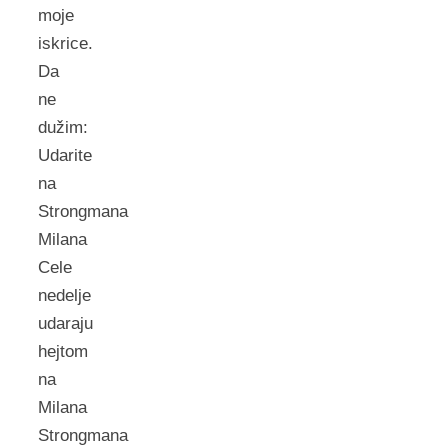
moje
iskrice.
Da
ne
dužim:
Udarite
na
Strongmana
Milana
Cele
nedelje
udaraju
hejtom
na
Milana
Strongmana