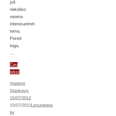
još
nekoliko
veoma
interesantnih
tema.
Pored
toga,
…
Ceo
tekst
Vladimir
Stankovic
15/07/2012
15/07/2012
Limundopis
by