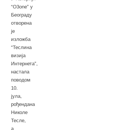
“O3one” у
Београду
отворена
је
изложба
“Теслина
визија
Интернета”,
настала
поводом
10.
јула,
рођендана
Николе
Тесле,
а