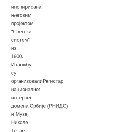
инспирисана
његовим
пројектом
“Светски
систем”
из
1900.
Изложбу
су
организовалиРегистар
националног
интернет
домена Србије (РНИДС)
и Музеј
Николе
Тесле,