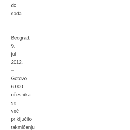
do
sada
Beograd,
9.
jul
2012.
–
Gotovo
6.000
učesnika
se
već
priključilo
takmičenju