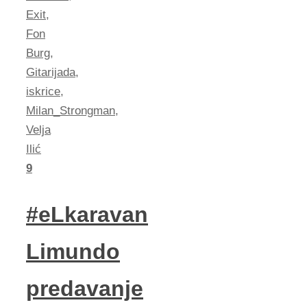
Exit
,
Fon
Burg
,
Gitarijada
,
iskrice
,
Milan_Strongman
,
Velja
Ilić
9
#eLkaravan
Limundo
predavanje