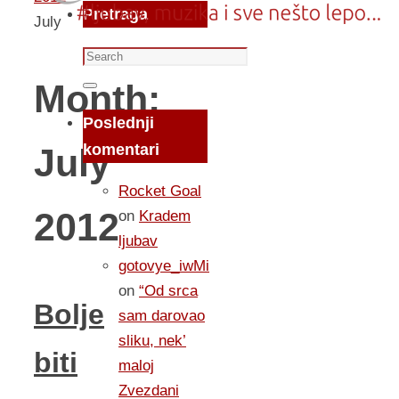
Pretraga
July
Search
for:
Month:
Search
Poslednji
komentari
July
Rocket Goal
2012
on
Kradem
ljubav
gotovye_iwMi
on
“Od srca
Bolje
sam darovao
sliku, nek’
biti
maloj
Zvezdani