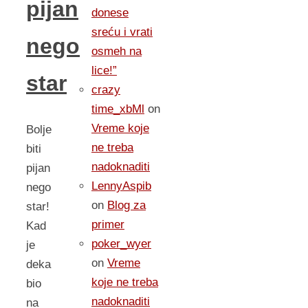
pijan
donese
sreću i vrati
nego
osmeh na
lice!”
star
crazy
time_xbMl
on
Vreme koje
Bolje
ne treba
biti
nadoknaditi
pijan
LennyAspib
nego
on
Blog za
star!
primer
Kad
poker_wyer
je
on
Vreme
deka
koje ne treba
bio
nadoknaditi
na