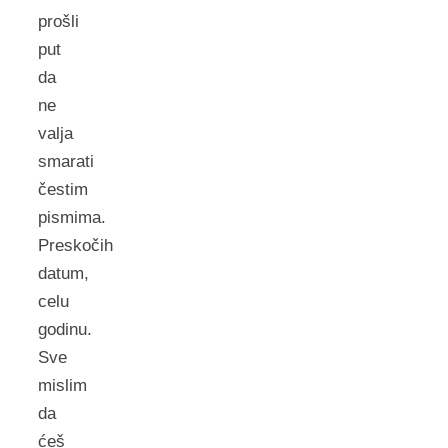
prošli
put
da
ne
valja
smarati
čestim
pismima.
Preskočih
datum,
celu
godinu.
Sve
mislim
da
ćeš