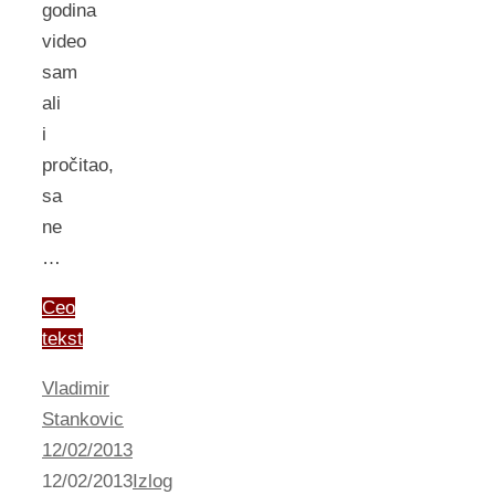
godina
video
sam
ali
i
pročitao,
sa
ne
…
Ceo
tekst
Vladimir
Stankovic
12/02/2013
12/02/2013
Izlog