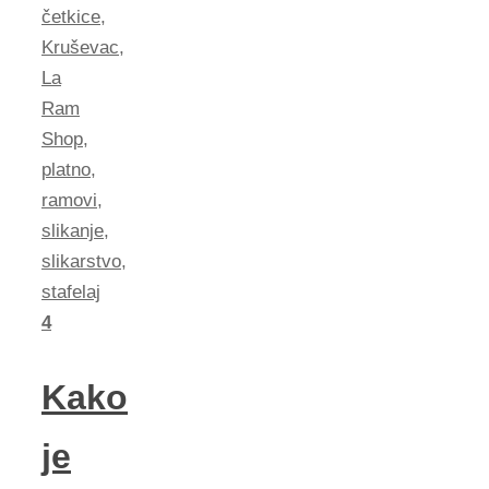
četkice
,
Kruševac
,
La
Ram
Shop
,
platno
,
ramovi
,
slikanje
,
slikarstvo
,
stafelaj
4
Kako
je