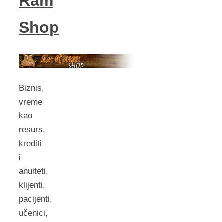
Ram
Shop
Biznis,
vreme
kao
resurs,
krediti
i
anuiteti,
klijenti,
pacijenti,
učenici,