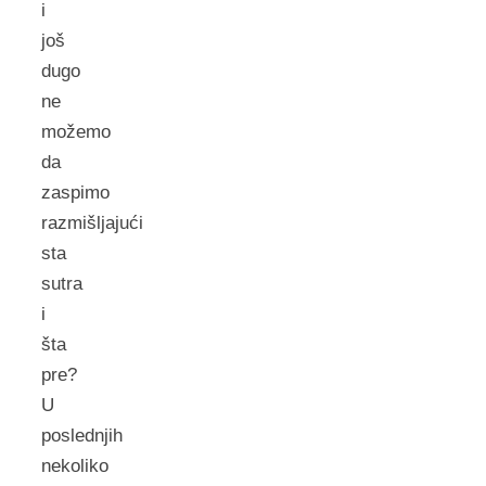
i
još
dugo
ne
možemo
da
zaspimo
razmišljajući
sta
sutra
i
šta
pre?
U
poslednjih
nekoliko