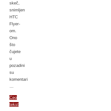
skeč,
snimljen
HTC
Flyer-
om.
Ono
što
čujete
u
pozadini
su
komentari
…
Ceo
tekst