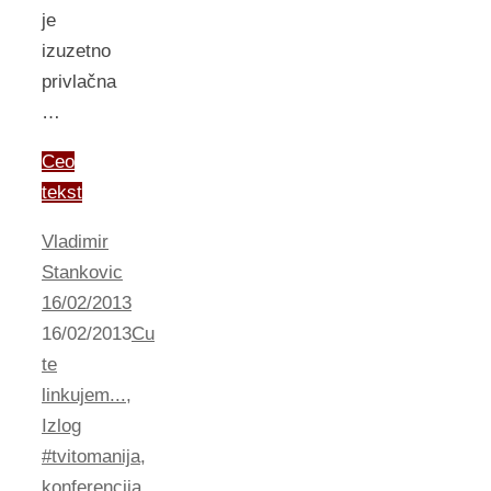
je
izuzetno
privlačna
…
Ceo
tekst
Vladimir
Stankovic
16/02/2013
16/02/2013
Cu
te
linkujem...
,
Izlog
#tvitomanija
,
konferencija
,