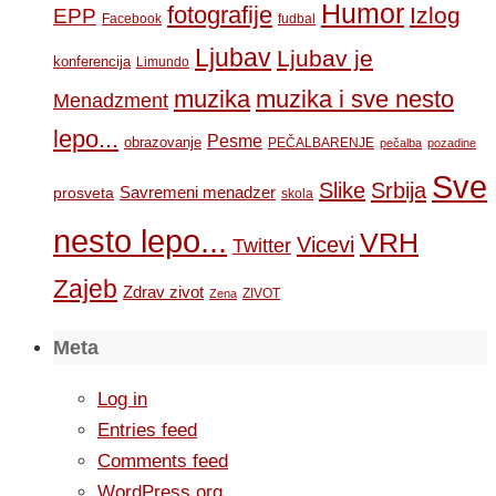
Humor
fotografije
Izlog
EPP
Facebook
fudbal
Ljubav
Ljubav je
konferencija
Limundo
muzika
muzika i sve nesto
Menadzment
lepo...
Pesme
obrazovanje
PEČALBARENJE
pečalba
pozadine
Sve
Slike
Srbija
Savremeni menadzer
prosveta
skola
nesto lepo...
VRH
Vicevi
Twitter
Zajeb
Zdrav zivot
ZIVOT
Zena
Meta
Log in
Entries feed
Comments feed
WordPress.org