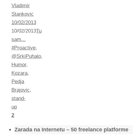
Vladimir
Stankovic
10/02/2013
10/02/2013
Tu
sam...
#Proactive
,
@SrkiPuhalo
,
Humor
,
Kozara
,
Pedja
Brajovic
,
stand-
up
2
Zarada na Internetu – 50 freelance platforme