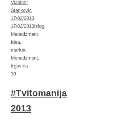
Vladimir
Stankovic
17/02/2013
17/02/2013
Izlog
,
Menadzment
Idea
,
market
,
Menadzment
,
trgovina
10
#Tvitomanija
2013