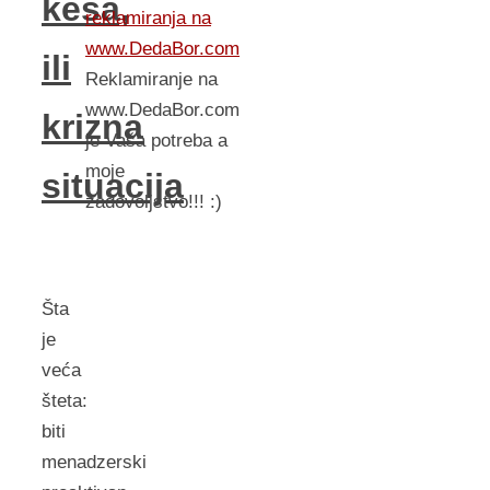
kesa,
reklamiranja na
www.DedaBor.com
ili
Reklamiranje na
www.DedaBor.com
krizna
je Vaša potreba a
moje
situacija
zadovoljstvo!!! :)
Šta
je
veća
šteta:
biti
menadzerski