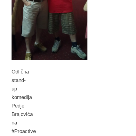
Odlična
stand-
up
komedija
Pedje
Brajovića
na
#Proactive