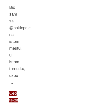
Bio
sam
sa
@poklopcic
na
istom
mestu,
u
istom
trenutku,
uzeo
…
Ceo
tekst