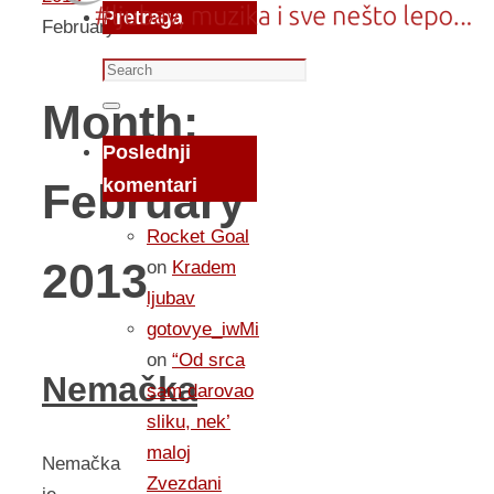
Pretraga
February
Search
for:
Month:
Search
Poslednji
komentari
February
Rocket Goal
2013
on
Kradem
ljubav
gotovye_iwMi
on
“Od srca
Nemačka
sam darovao
sliku, nek’
maloj
Nemačka
Zvezdani