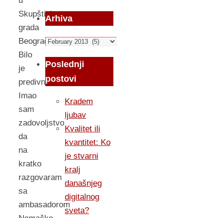
u
Skupštini
Arhiva
grada
Arhiva
Beograda.
Bilo
Poslednji
je
postovi
predivno.
Imao
Kradem
sam
ljubav
zadovoljstvo
Kvalitet ili
da
kvantitet: Ko
na
je stvarni
kratko
kralj
razgovaram
današnjeg
sa
digitalnog
ambasadorom
sveta?