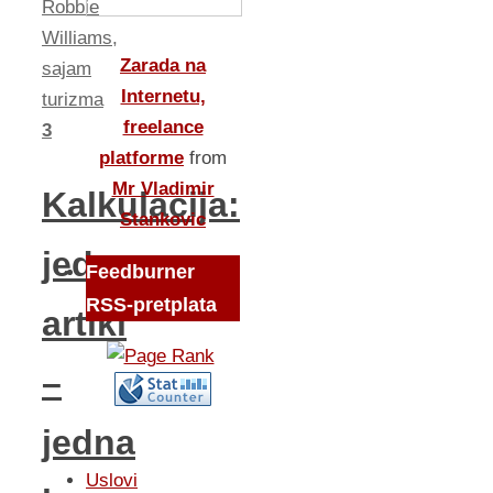
Robbie
Williams
,
Zarada na
sajam
Internetu,
turizma
freelance
3
platforme
from
Mr Vladimir
Kalkulacija:
Stankovic
jedan
Feedburner
RSS-pretplata
artikl
–
jedna
Uslovi