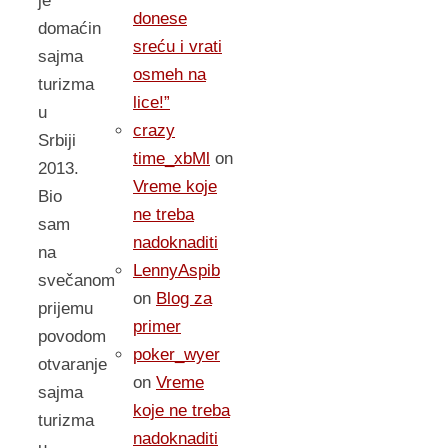
je
donese
domaćin
sreću i vrati
sajma
osmeh na
turizma
lice!”
u
crazy
Srbiji
time_xbMl
on
2013.
Vreme koje
Bio
ne treba
sam
nadoknaditi
na
LennyAspib
svečanom
on
Blog za
prijemu
primer
povodom
poker_wyer
otvaranje
on
Vreme
sajma
koje ne treba
turizma
nadoknaditi