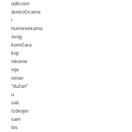
odlicnim
doskočicama
i
humoreskama
ovog
komičara
koji
nikome
nije
ostao
“dužan”
u
sali.
Izdvojio
sam
bis