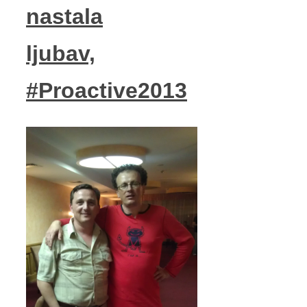
nastala
ljubav,
#Proactive2013