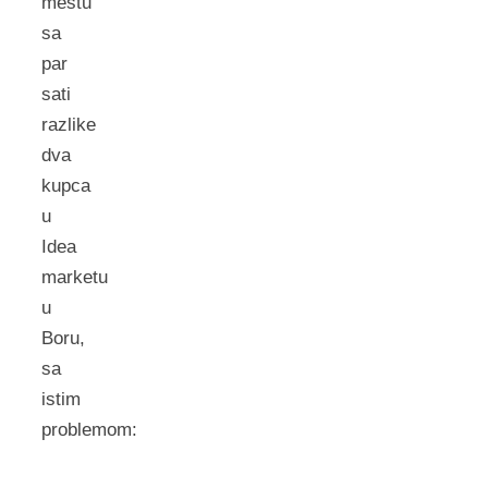
mestu
sa
par
sati
razlike
dva
kupca
u
Idea
marketu
u
Boru,
sa
istim
problemom: