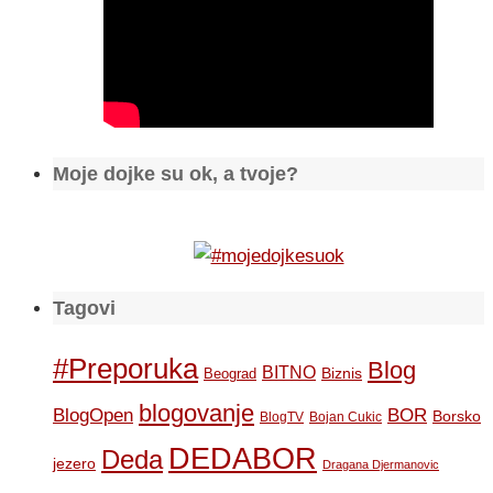
Moje dojke su ok, a tvoje?
Tagovi
#Preporuka
Blog
BITNO
Biznis
Beograd
blogovanje
BOR
BlogOpen
Borsko
BlogTV
Bojan Cukic
DEDABOR
Deda
jezero
Dragana Djermanovic