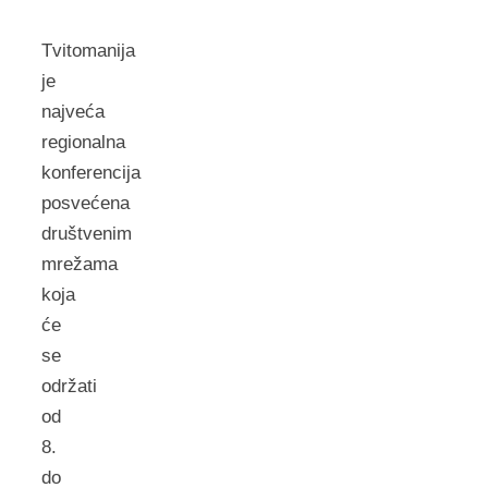
Tvitomanija
je
najveća
regionalna
konferencija
posvećena
društvenim
mrežama
koja
će
se
održati
od
8.
do