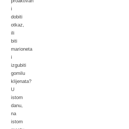
proaktivan
i
dobiti
otkaz,
ili
biti
marioneta
i
izgubiti
gomilu
klijenata?
U
istom
danu,
na
istom