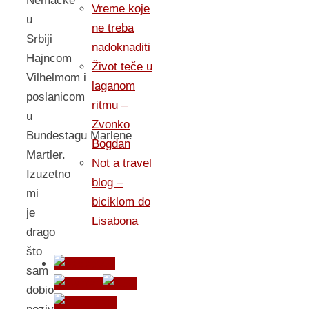
Nemačke
Vreme koje
u
ne treba
Srbiji
nadoknaditi
Hajncom
Život teče u
Vilhelmom i
laganom
poslanicom
ritmu –
u
Zvonko
Bundestagu Marlene
Bogdan
Martler.
Not a travel
Izuzetno
blog –
mi
biciklom do
je
Lisabona
drago
što
sam
dobio