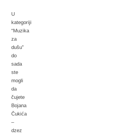
U
kategoriji
“Muzika
za
dušu”
do
sada
ste
mogli
da
čujete
Bojana
Čukića
–
dzez