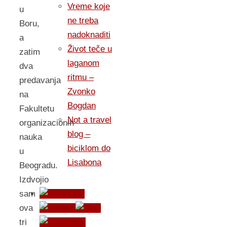
Vreme koje
u
ne treba
Boru,
nadoknaditi
a
Život teče u
zatim
laganom
dva
ritmu –
predavanja
Zvonko
na
Bogdan
Fakultetu
Not a travel
organizacionih
blog –
nauka
biciklom do
u
Lisabona
Beogradu.
Izdvojio
sam
ova
tri