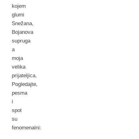
kojem
glumi
Snežana,
Bojanova
supruga
a
moja
velika
prijateljica.
Pogledajte,
pesma
i
spot
su
fenomenalni: