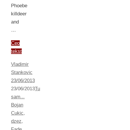
Phoebe
killdeer
and
…
Ceo
tekst
Vladimir
Stankovic
23/06/2013
23/06/2013
Tu
sam...
Bojan
Cukic
,
dzez
,
Fade