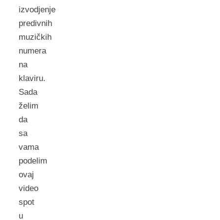
izvodjenje
predivnih
muzičkih
numera
na
klaviru.
Sada
želim
da
sa
vama
podelim
ovaj
video
spot
u