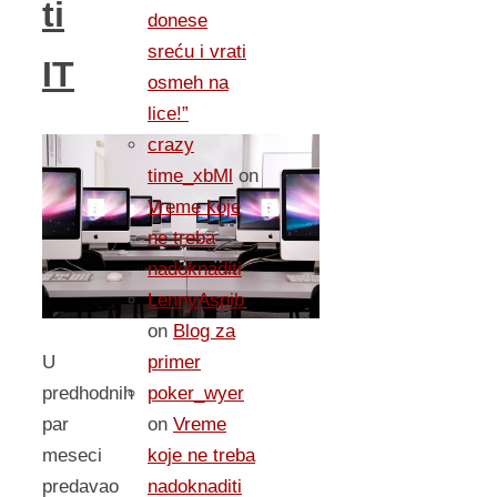
ti
donese
sreću i vrati
IT
osmeh na
lice!”
crazy
time_xbMl
on
Vreme koje
ne treba
nadoknaditi
LennyAspib
on
Blog za
primer
U
poker_wyer
predhodnih
on
Vreme
par
koje ne treba
meseci
nadoknaditi
predavao