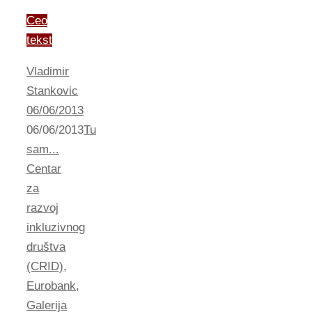
Ceo
tekst
Vladimir
Stankovic
06/06/2013
06/06/2013
Tu
sam...
Centar
za
razvoj
inkluzivnog
društva
(CRID)
,
Eurobank
,
Galerija