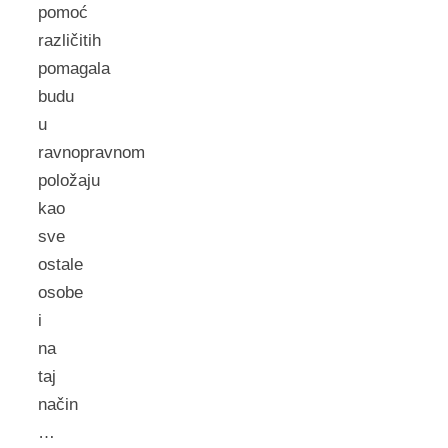
pomoć
različitih
pomagala
budu
u
ravnopravnom
položaju
kao
sve
ostale
osobe
i
na
taj
način
…