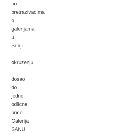
po
pretrazivacima
o
galerijama
u
Srbiji
i
okruzenju
i
dosao
do
jedne
odlicne
price:
Galerija
SANU