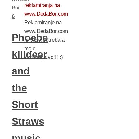
reklamiranja na
Bor
www.DedaBor.com
6
Reklamiranje na
www.DedaBor.com
Phoebe
je Vaša potreba a
moje
killdeer
zadovoljstvo!!! :)
and
the
Short
Straws
music