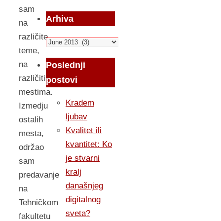
sam
Arhiva
na
različite
Arhiva
teme,
na
Poslednji
različitim
postovi
mestima.
Kradem
Izmedju
ljubav
ostalih
Kvalitet ili
mesta,
kvantitet: Ko
održao
je stvarni
sam
kralj
predavanje
današnjeg
na
digitalnog
Tehničkom
sveta?
fakultetu