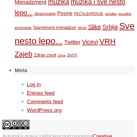
muzika
muzika i sve nesto
Menadzment
lepo...
Pesme
obrazovanje
PEČALBARENJE
pečalba
pozadine
Sve
Slike
Srbija
Savremeni menadzer
prosveta
skola
nesto lepo...
VRH
Vicevi
Twitter
Zajeb
Zdrav zivot
ZIVOT
Zena
Meta
Log in
Entries feed
Comments feed
WordPress.org
Autorska prava zaštićena pod uslovima
Creative