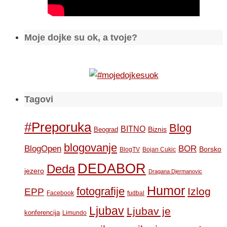
Moje dojke su ok, a tvoje?
Tagovi
#Preporuka
Blog
BITNO
Biznis
Beograd
blogovanje
BOR
BlogOpen
Borsko
BlogTV
Bojan Cukic
DEDABOR
Deda
jezero
Dragana Djermanovic
Humor
fotografije
Izlog
EPP
Facebook
fudbal
Ljubav
Ljubav je
konferencija
Limundo