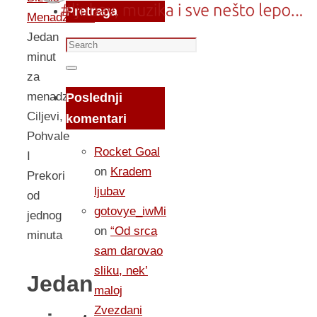
Pretraga
Menadzment
Jedan
Search
minut
for:
Search
za
menadzment,
Poslednji
Ciljevi,
komentari
Pohvale
Rocket Goal
I
on
Kradem
Prekori
ljubav
od
gotovye_iwMi
jednog
on
“Od srca
minuta
sam darovao
sliku, nek’
Jedan
maloj
Zvezdani