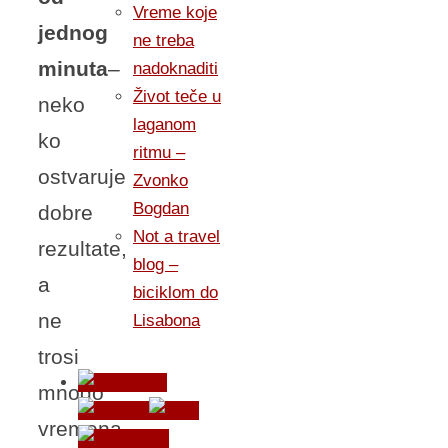
Vreme koje
jednog
ne treba
minuta
–
nadoknaditi
Život teče u
neko
laganom
ko
ritmu –
ostvaruje
Zvonko
Bogdan
dobre
Not a travel
rezultate,
blog –
a
biciklom do
ne
Lisabona
trosi
mnogo
vremena.