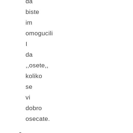
da
biste
im
omogucili
I
da
,,osete,,
koliko
se
vi
dobro
osecate.