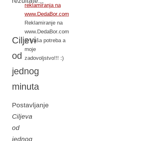
rezultate.,,
reklamiranja na
www.DedaBor.com
Reklamiranje na
www.DedaBor.com
Ciljevi
je Vaša potreba a
moje
od
zadovoljstvo!!! :)
jednog
minuta
Postavljanje
Ciljeva
od
jednog