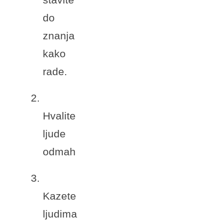
stavite
do
znanja
kako
rade.
2.
Hvalite
ljude
odmah
3.
Kazete
ljudima