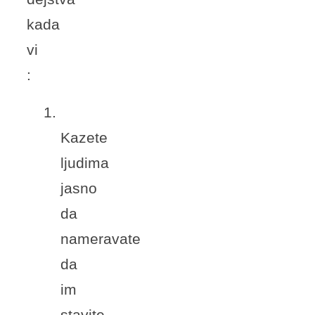
kada
vi
:
1.
Kazete
ljudima
jasno
da
nameravate
da
im