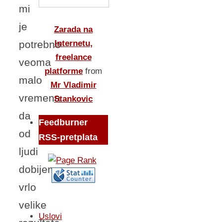
mi
je
Zarada na
Internetu,
potrebno
freelance
veoma
platforme
from
malo
Mr Vladimir
vremena
Stankovic
da
Feedburner
od
RSS-pretplata
ljudi
dobijem
vrlo
velike
Uslovi