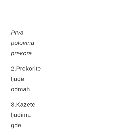
Prva
polovina
prekora
2.Prekorite
ljude
odmah.
3.Kazete
ljudima
gde