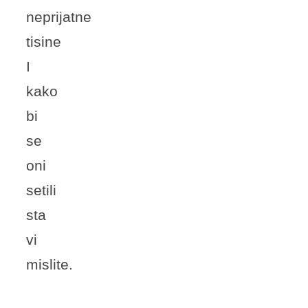
neprijatne
tisine
I
kako
bi
se
oni
setili
sta
vi
mislite.