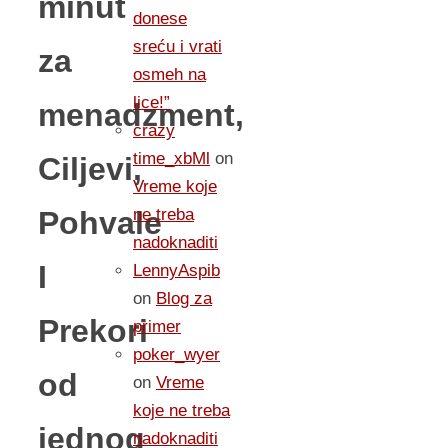
minut
donese
sreću i vrati
za
osmeh na
lice!”
menadzment,
crazy
time_xbMl
on
Ciljevi,
Vreme koje
Pohvale
ne treba
nadoknaditi
I
LennyAspib
on
Blog za
Prekori
primer
poker_wyer
od
on
Vreme
koje ne treba
jednog
nadoknaditi