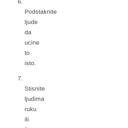
6.
Podstaknite
ljude
da
ucine
to
isto.
7.
Stisnite
ljudima
ruku
ili