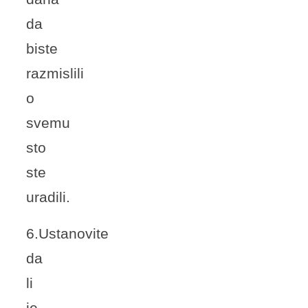
da
biste
razmislili
o
svemu
sto
ste
uradili.
6.Ustanovite
da
li