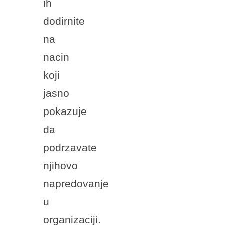
ih
dodirnite
na
nacin
koji
jasno
pokazuje
da
podrzavate
njihovo
napredovanje
u
organizaciji.