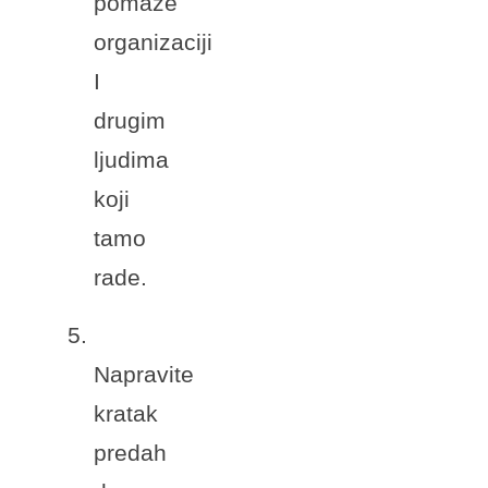
pomaze
organizaciji
I
drugim
ljudima
koji
tamo
rade.
5.
Napravite
kratak
predah