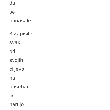
da
se
ponasate.
3.Zapisite
svaki
od
svojih
ciljeva
na
poseban
list
hartije