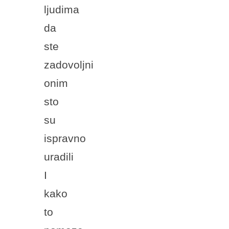
ljudima
da
ste
zadovoljni
onim
sto
su
ispravno
uradili
I
kako
to