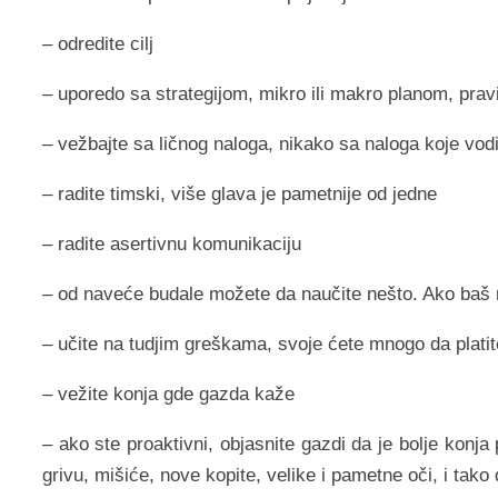
– odredite cilj
– uporedo sa strategijom, mikro ili makro planom, pravi
– vežbajte sa ličnog naloga, nikako sa naloga koje vod
– radite timski, više glava je pametnije od jedne
– radite asertivnu komunikaciju
– od naveće budale možete da naučite nešto. Ako baš n
– učite na tudjim greškama, svoje ćete mnogo da platit
– vežite konja gde gazda kaže
– ako ste proaktivni, objasnite gazdi da je bolje konja
grivu, mišiće, nove kopite, velike i pametne oči, i tako