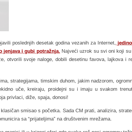
javili poslednjih desetak godina vezanih za Internet,
jedino
 jenjava i gubi potražnja.
Najveći uzrok su svi oni koji su
 otvorili svoje naloge, dobili desetinu favova, lajkova i re
evima, strategijama, timskim duhom, jakim nadzorom, ogrom
kidno uče, kreiraju, proidejni su i imaju u svakom trenu
a privlaci, diže, spaja, donosi!
 klasičan smisao s početka. Sada CM prati, analizira, strate
rokomunicira sa “prijateljima” na društvenim mrežama.