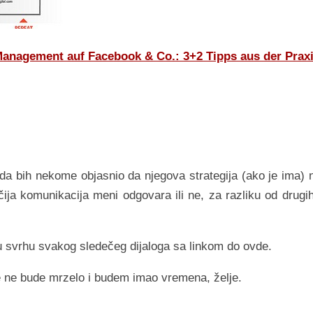
nagement auf Facebook & Co.: 3+2 Tipps aus der Prax
 bih nekome objasnio da njegova strategija (ako je ima) n
čija komunikacija meni odgovara ili ne, za razliku od drugih 
 u svrhu svakog sledečeg dijaloga sa linkom do ovde.
 ne bude mrzelo i budem imao vremena, želje.