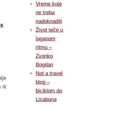
Vreme koje
ne treba
nadoknaditi
is
Život teče u
laganom
ritmu –
Zvonko
Bogdan
Not a travel
ije
blog –
ili
biciklom do
Lisabona