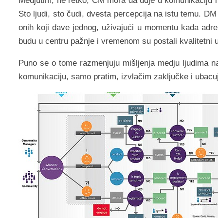
Medjutim, ne retko, CM mora da udje u komunikaciju na 
Sto ljudi, sto čudi, dvesta percepcija na istu temu. DM
onih koji dave jednog, uživajući u momentu kada adrena
budu u centru pažnje i vremenom su postali kvalitetni u 
Puno se o tome razmenjuju mišljenja medju ljudima n
komunikaciju, samo pratim, izvlačim zaključke i ubacu