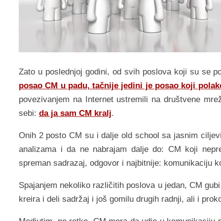
Zato u poslednjoj godini, od svih poslova koji su se po
posao CM u padu, tačnije jedini je posao koji polako
povezivanjem na Internet ustremili na društvene mreže,
sebi:
da ja sam CM kralj
.
Onih 2 posto CM su i dalje old school sa jasnim cilj
analizama i da ne nabrajam dalje do: CM koji nepre
spreman sadrazaj, odgovor i najbitnije: komunikaciju koj
Spajanjem nekoliko različitih poslova u jedan, CM gubi
kreira i deli sadržaj i još gomilu drugih radnji, ali i p