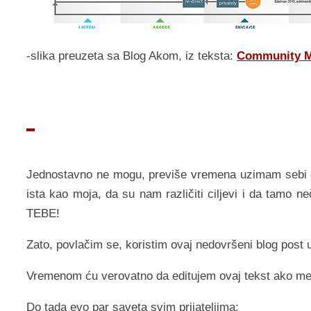
-slika preuzeta sa Blog Akom, iz teksta:
Community Ma
Jednostavno ne mogu, previše vremena uzimam sebi da
ista kao moja, da su nam različiti ciljevi i da tamo ne
TEBE!
Zato, povlačim se, koristim ovaj nedovršeni blog post
Vremenom ću verovatno da editujem ovaj tekst ako me
Do tada evo par saveta svim prijateljima: