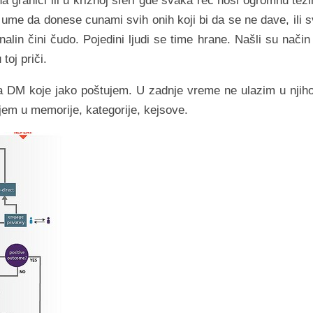
granici ili u kriznoj sferi gde svaka reč nosi ogromnu teži
 ume da donese cunami svih onih koji bi da se ne dave, ili s
lin čini čudo. Pojedini ljudi se time hrane. Našli su način
toj priči.
a DM koje jako poštujem. U zadnje vreme ne ulazim u njih
jem u memorije, kategorije, kejsove.