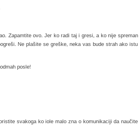
.
ao. Zapamtite ovo. Jer ko radi taj i gresi, a ko nije spreman
 pogreši. Ne plašite se greške, neka vas bude strah ako istu
o odmah posle!
oristite svakoga ko iole malo zna o komunikaciji da naučite