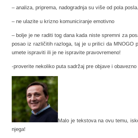
– analiza, priprema, nadogradnja su više od pola posla
– ne ulazite u krizno komuniciranje emotivno
– bolje je ne raditi tog dana kada niste spremni za pos
posao iz različitih razloga, taj je u prilici da MNOGO
umete ispraviti ili je ne ispravite pravovremeno!
-proverite nekoliko puta sadržaj pre objave i obavezn
Malo je tekstova na ovu temu, isk
njega!