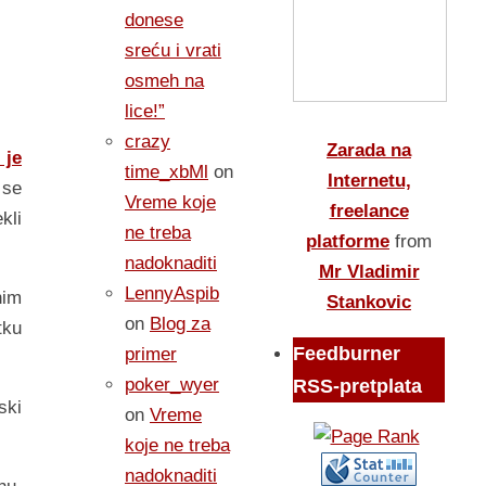
donese
sreću i vrati
osmeh na
lice!”
crazy
Zarada na
 je
time_xbMl
on
Internetu,
 se
Vreme koje
freelance
kli
ne treba
platforme
from
nadoknaditi
Mr Vladimir
LennyAspib
nim
Stankovic
on
Blog za
tku
Feedburner
primer
poker_wyer
RSS-pretplata
ski
on
Vreme
koje ne treba
nadoknaditi