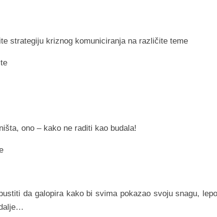
te strategiju kriznog komuniciranja na različite teme
ite
išta, ono – kako ne raditi kao budala!
e
 pustiti da galopira kako bi svima pokazao svoju snagu, lepo
 dalje…