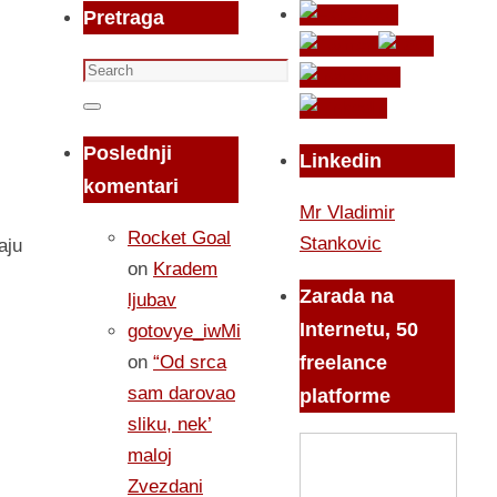
Pretraga
Search
for:
Search
Poslednji
Linkedin
komentari
Mr Vladimir
Rocket Goal
Stankovic
aju
on
Kradem
Zarada na
ljubav
Internetu, 50
gotovye_iwMi
on
“Od srca
freelance
sam darovao
platforme
sliku, nek’
maloj
Zvezdani