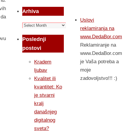
nu.
vih
Arhiva
 da
Uslovi
Arhiva
reklamiranja na
www.DedaBor.com
ovu
Poslednji
Reklamiranje na
postovi
www.DedaBor.com
je Vaša potreba a
Kradem
moje
ljubav
zadovoljstvo!!! :)
Kvalitet ili
kvantitet: Ko
je stvarni
kralj
današnjeg
digitalnog
sveta?