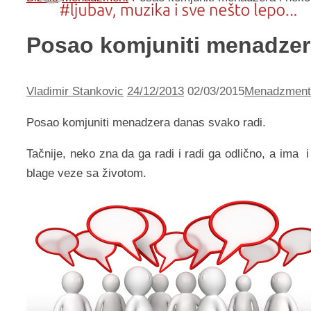
Posao komjuniti menadzera
Vladimir Stankovic
24/12/2013
02/03/2015
Menadzment
Posao komjuniti menadzera danas svako radi.
Tačnije, neko zna da ga radi i radi ga odlično, a ima
blage veze sa životom.