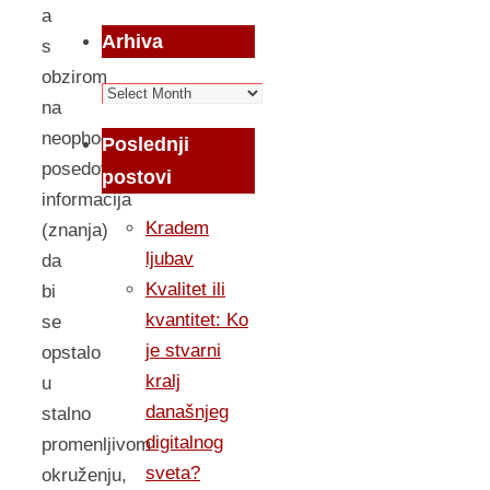
a
Arhiva
s
obzirom
Arhiva
na
neophodnost
Poslednji
posedovanja
postovi
informacija
Kradem
(znanja)
ljubav
da
Kvalitet ili
bi
kvantitet: Ko
se
je stvarni
opstalo
kralj
u
današnjeg
stalno
digitalnog
promenljivom
sveta?
okruženju,