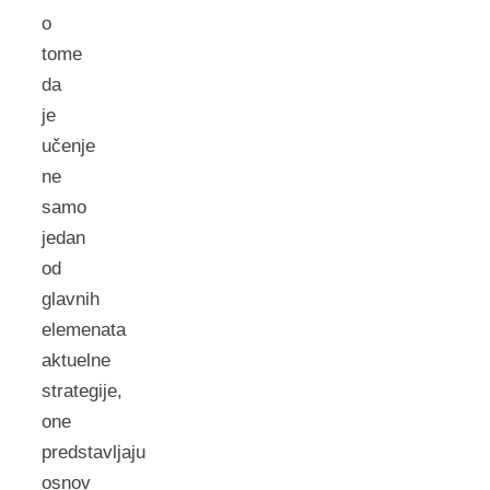
o
tome
da
je
učenje
ne
samo
jedan
od
glavnih
elemenata
aktuelne
strategije,
one
predstavljaju
osnov