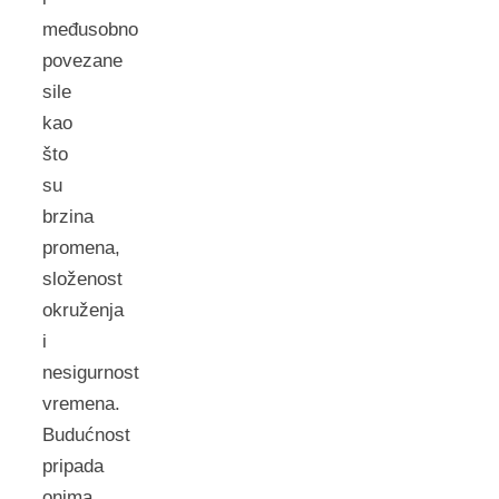
međusobno
povezane
sile
kao
što
su
brzina
promena,
složenost
okruženja
i
nesigurnost
vremena.
Budućnost
pripada
onima