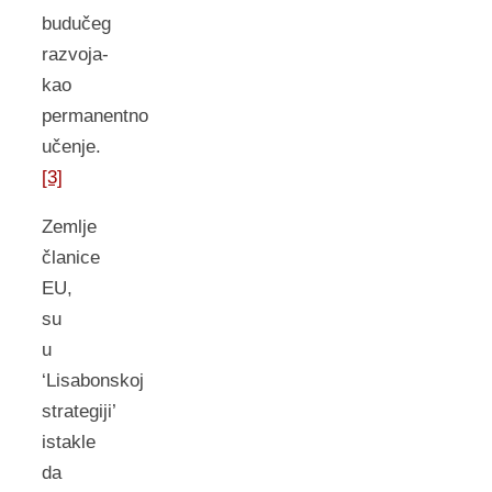
budučeg
razvoja-
kao
permanentno
učenje.
[3]
Zemlje
članice
EU,
su
u
‘Lisabonskoj
strategiji’
istakle
da