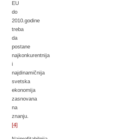
EU
do
2010.godine
treba
da
postane
najkonkurentnija
i
najdinamičnija
svetska
ekonomija
zasnovana
na
znanju.
[4]
Najprofitabilnija