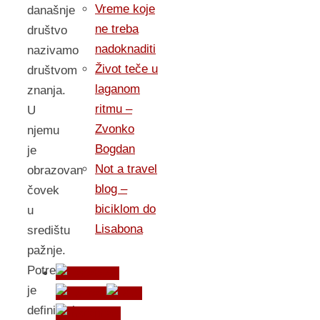
Vreme koje
današnje
ne treba
društvo
nadoknaditi
nazivamo
Život teče u
društvom
laganom
znanja.
ritmu –
U
Zvonko
njemu
Bogdan
je
Not a travel
obrazovan
blog –
čovek
biciklom do
u
Lisabona
središtu
pažnje.
Potrebno
je
definisati