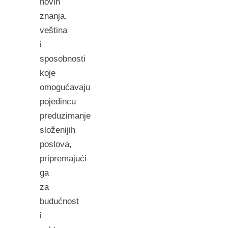
novih
znanja,
veština
i
sposobnosti
koje
omogućavaju
pojedincu
preduzimanje
složenijih
poslova,
pripremajući
ga
za
budućnost
i