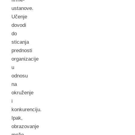
ustanove.
Učenje
dovodi
do
sticanja
prednosti
organizacije
u
odnosu
na
okruženje
i
konkurenciju.
Ipak,
obrazovanje
može