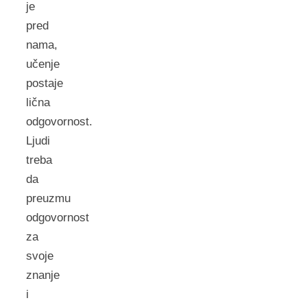
je
pred
nama,
učenje
postaje
lična
odgovornost.
Ljudi
treba
da
preuzmu
odgovornost
za
svoje
znanje
i