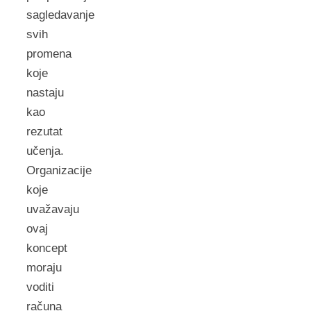
sagledavanje
svih
promena
koje
nastaju
kao
rezutat
učenja.
Organizacije
koje
uvažavaju
ovaj
koncept
moraju
voditi
računa