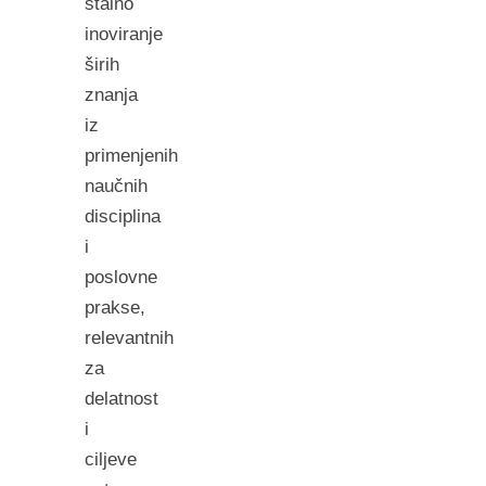
stalno
inoviranje
širih
znanja
iz
primenjenih
naučnih
disciplina
i
poslovne
prakse,
relevantnih
za
delatnost
i
ciljeve