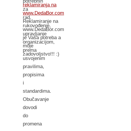
potrebnih
reklamiranja na
za
www.DedaBor.com
rad,
Reklamiranje na
rukovođenje,
www.DedaBor.com
upravljanje
je Vaša potreba a
organizacijom,
moje
prema
zadovoljstvo!!! :)
usvojenim
pravilima,
propisima
i
standardima.
Obučavanje
dovodi
do
promena