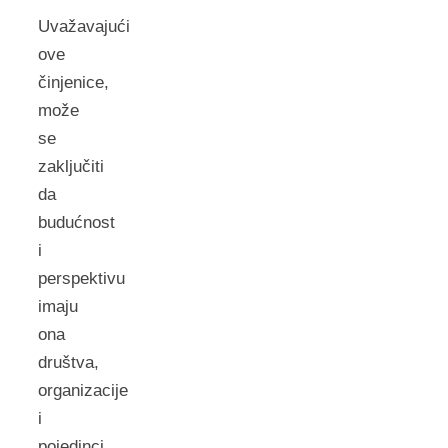
Uvažavajući
ove
činjenice,
može
se
zaključiti
da
budućnost
i
perspektivu
imaju
ona
društva,
organizacije
i
pojedinci