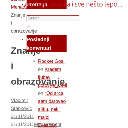
Pretraga
Menadzment
Znanje
Search
i
for:
Search
obrazovanje
Poslednji
komentari
Znanje
Rocket Goal
i
on
Kradem
ljubav
obrazovanje
gotovye_iwMi
on
“Od srca
Vladimir
sam darovao
Stankovic
sliku, nek’
31/01/2011
maloj
31/01/2011
Menadzment
Zvezdani