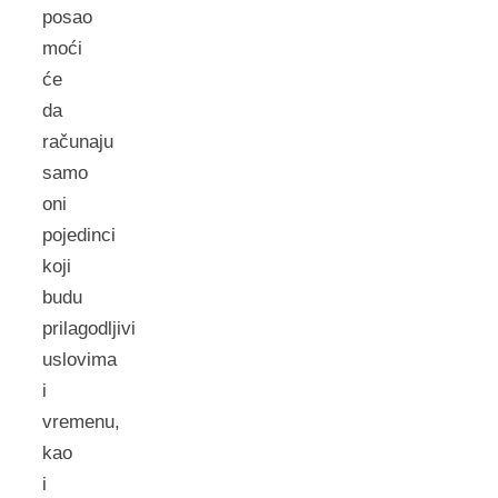
posao
moći
će
da
računaju
samo
oni
pojedinci
koji
budu
prilagodljivi
uslovima
i
vremenu,
kao
i