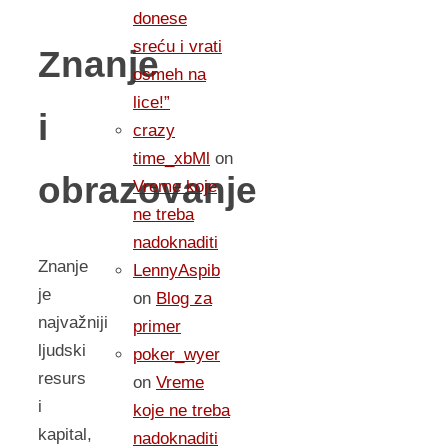
donese
sreću i vrati
Znanje
osmeh na
lice!”
i
crazy
time_xbMl
on
obrazovanje
Vreme koje
ne treba
nadoknaditi
Znanje
LennyAspib
je
on
Blog za
najvažniji
primer
ljudski
poker_wyer
resurs
on
Vreme
i
koje ne treba
kapital,
nadoknaditi