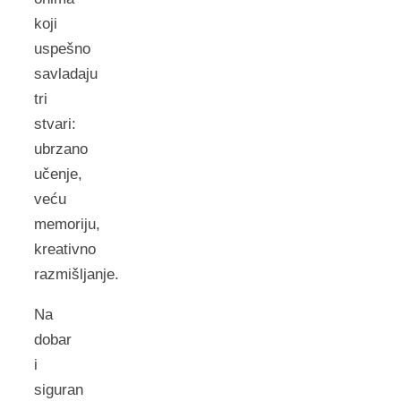
koji
uspešno
savladaju
tri
stvari:
ubrzano
učenje,
veću
memoriju,
kreativno
razmišljanje.
Na
dobar
i
siguran