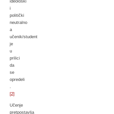
ideološki
i
politički
neutralno
a
učenik/student
je
u
prilici
da
se
opredeli
.
[2]
Učenje
pretpostavlja