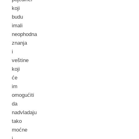
koji
budu
imali
neophodna
znanja
i
veštine
koji
će
im
omogućiti
da
nadvladaju
tako
moćne
i