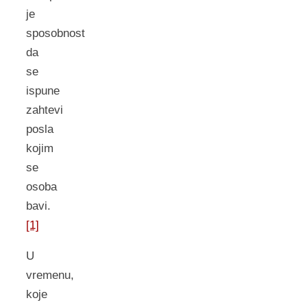
je
sposobnost
da
se
ispune
zahtevi
posla
kojim
se
osoba
bavi.
[1]
U
vremenu,
koje