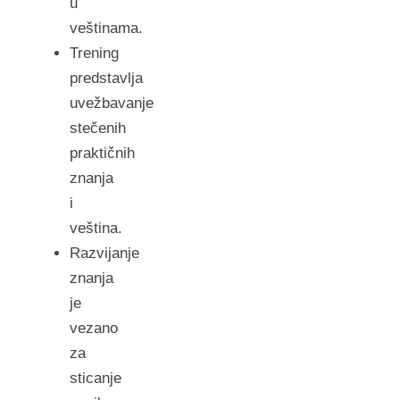
u
veštinama.
Trening
predstavlja
uvežbavanje
stečenih
praktičnih
znanja
i
veština.
Razvijanje
znanja
je
vezano
za
sticanje