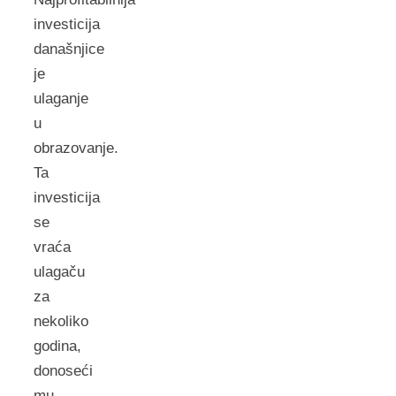
investicija
današnjice
je
ulaganje
u
obrazovanje.
Ta
investicija
se
vraća
ulagaču
za
nekoliko
godina,
donoseći
mu