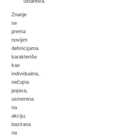
ustanova.
Znanje
se
prema
novijim
definicijama
karakteriše
kao
individualna,
nečujna
pojava,
usmerena
na
akciju,
bazirana
na