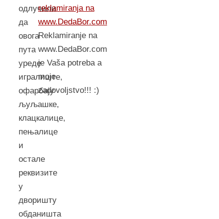
reklamiranja na
одлучили
www.DedaBor.com
да
Reklamiranje na
овога
www.DedaBor.com
пута
je Vaša potreba a
уреде
moje
игралиште,
zadovoljstvo!!! :)
офaрбaју
љуљашке,
клацкалице,
пењалице
и
остале
реквизите
у
двoришту
oбдaништa