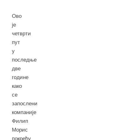
Ово
је
четврти
пут
у
последње
две
године
како
се
запослени
компаније
Филип
Морис
покрећу