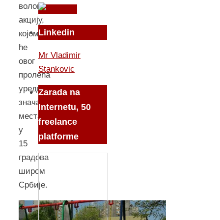
волонтерску
акцију,
Linkedin
којом
ће
Mr Vladimir
овог
Stankovic
пролећа
уредити
Zarada na
значајна
Internetu, 50
места
freelance
у
platforme
15
градова
широм
Србије.