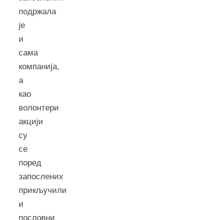
подржала
је
и
сама
компанија,
а
као
волонтери
акцији
су
се
поред
запослених
прикључили
и
пословни