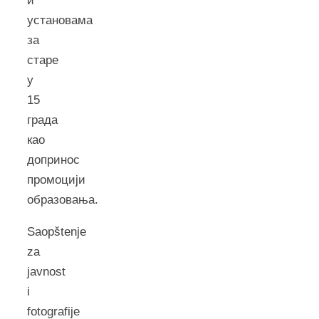
и
установама
за
старе
у
15
града
као
допринос
промоцији
образовања.
Saopštenje
za
javnost
i
fotografije