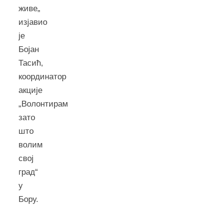
живе„
изјавио
је
Бојан
Тасић,
координатор
акције
„Волонтирам
зато
што
волим
свој
град“
у
Бору.