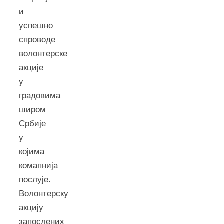
и
успешно
спроводе
волонтерске
акције
у
градовима
широм
Србије
у
којима
комапнија
послује.
Волонтерску
акцију
запослених