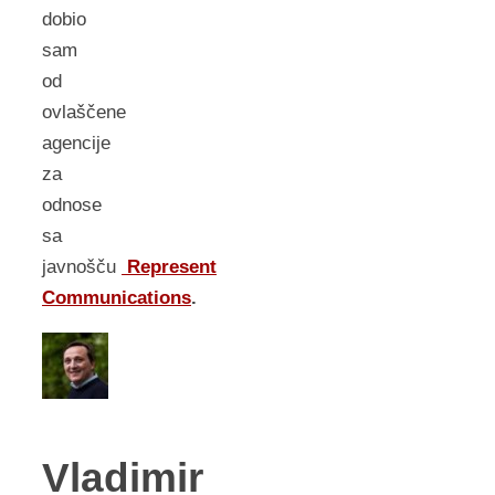
dobio
sam
od
ovlaščene
agencije
za
odnose
sa
javnošču
Represent
Communications
.
Vladimir