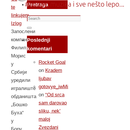
Pretraga
te
linkujem...
Search
Izlog
for:
Search
Запослени
компаније
Poslednji
Филип
komentari
Морис
Rocket Goal
у
on
Kradem
Србији
ljubav
уредили
gotovye_iwMi
игралиште
on
“Od srca
обданишта
sam darovao
„Бошко
sliku, nek’
Буха“
maloj
у
Zvezdani
Бору