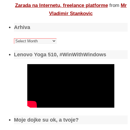
Zarada na Internetu, freelance platforme
from
Mr
Vladimir Stankovic
Arhiva
Arhiva
Lenovo Yoga 510, #WinWithWindows
Moje dojke su ok, a tvoje?