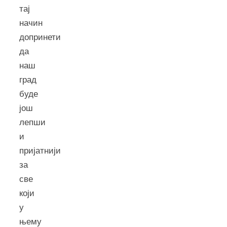
тај
начин
допринети
да
наш
град
буде
још
лепши
и
пријатнији
за
све
који
у
њему