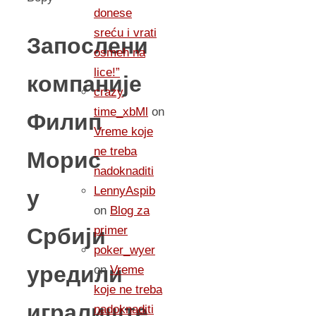
donese
sreću i vrati
Запослени
osmeh na
lice!”
компаније
crazy
time_xbMl
on
Филип
Vreme koje
ne treba
Морис
nadoknaditi
LennyAspib
у
on
Blog za
Србији
primer
poker_wyer
уредили
on
Vreme
koje ne treba
игралиште
nadoknaditi