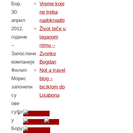
Vreme koje
Бор,
ne treba
30.
nadoknaditi
април
Život teče u
2012.
laganom
године
ritmu –
–
Zvonko
Запослени
Bogdan
компаније
Not a travel
Филип
blog –
Морис
biciklom do
започели
Lisabona
су
ове
суботе
у
Бору