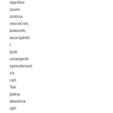
otprilike
osam
stotina
nesrećnih,
bolesnih,
asocijalnih
i
ljudi
umanjenih
sposobnosti
za
rad.
Tek
jedna
desetina
njih