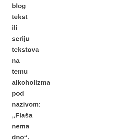
blog
tekst
ili
seriju
tekstova
na
temu
alkoholizma
pod
nazivom:
„Flaša
nema
dno“.