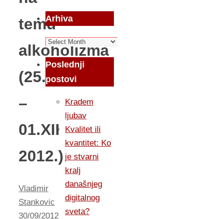
Arhiva
temu
Arhiva
alkoholizma
Poslednji
(25.IX
postovi
–
Kradem
ljubav
01.XII
Kvalitet ili
kvantitet: Ko
2012.)
je stvarni
kralj
današnjeg
Vladimir
digitalnog
Stankovic
sveta?
30/09/2012