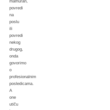
mamuran,
povredi
na
poslu
ili
povredi
nekog
drugog,
onda
govorimo
o
profesionalnim
posledicama.
A
one
utiču