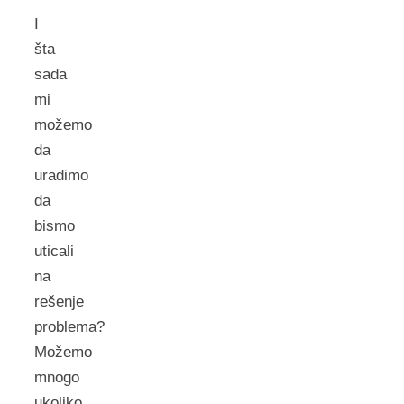
I
šta
sada
mi
možemo
da
uradimo
da
bismo
uticali
na
rešenje
problema?
Možemo
mnogo
ukoliko