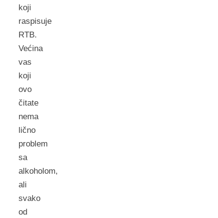
koji
raspisuje
RTB.
Većina
vas
koji
ovo
čitate
nema
lično
problem
sa
alkoholom,
ali
svako
od