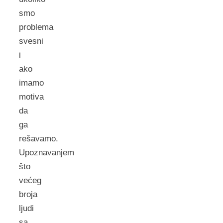
smo
problema
svesni
i
ako
imamo
motiva
da
ga
rešavamo.
Upoznavanjem
što
većeg
broja
ljudi
sa