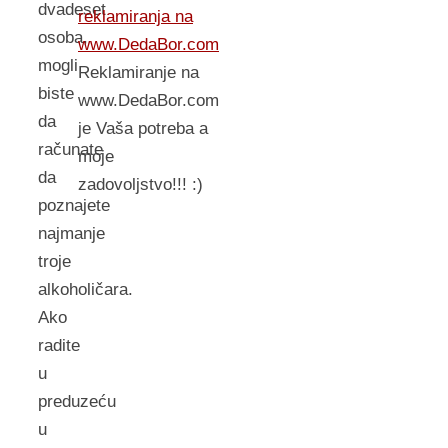
dvadeset
reklamiranja na
osoba,
www.DedaBor.com
mogli
Reklamiranje na
biste
www.DedaBor.com
da
je Vaša potreba a
računate
moje
da
zadovoljstvo!!! :)
poznajete
najmanje
troje
alkoholičara.
Ako
radite
u
preduzeću
u