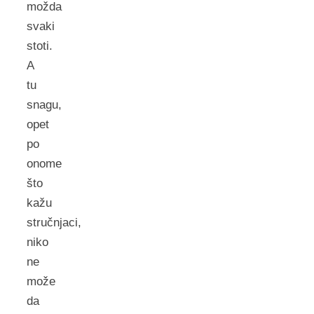
možda
svaki
stoti.
A
tu
snagu,
opet
po
onome
što
kažu
stručnjaci,
niko
ne
može
da