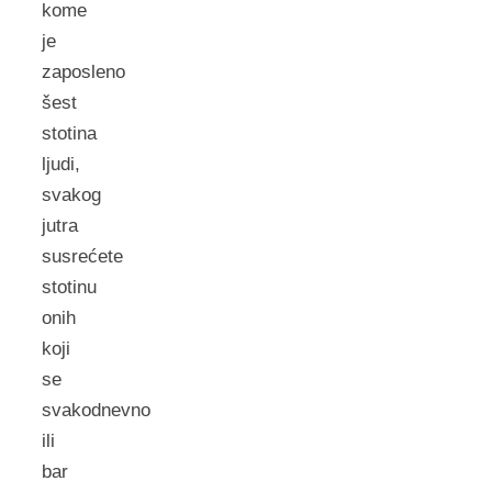
kome
je
zaposleno
šest
stotina
ljudi,
svakog
jutra
susrećete
stotinu
onih
koji
se
svakodnevno
ili
bar