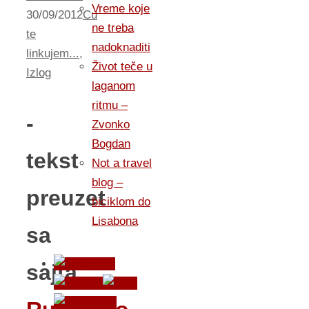
Vreme koje
30/09/2012
Cu
ne treba
te
nadoknaditi
linkujem...
,
Život teče u
Izlog
laganom
ritmu –
-
Zvonko
Bogdan
tekst
Not a travel
blog –
preuzet
biciklom do
Lisabona
sa
sajta