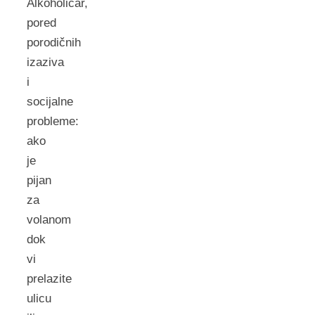
Alkoholičar,
pored
porodičnih
izaziva
i
socijalne
probleme:
ako
je
pijan
za
volanom
dok
vi
prelazite
ulicu