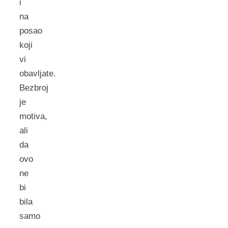
i
na
posao
koji
vi
obavljate.
Bezbroj
je
motiva,
ali
da
ovo
ne
bi
bila
samo