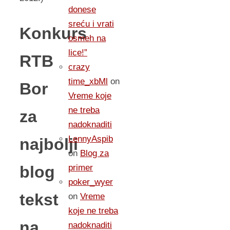
donese
sreću i vrati
Konkurs
osmeh na
lice!”
RTB
crazy
time_xbMl
on
Bor
Vreme koje
ne treba
za
nadoknaditi
LennyAspib
najbolji
on
Blog za
blog
primer
poker_wyer
tekst
on
Vreme
koje ne treba
na
nadoknaditi