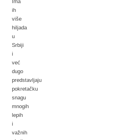
Ima
ih
više
hiljada
u
Srbiji
i
već
dugo
predstavljaju
pokretačku
snagu
mnogih
lepih
i
važnih