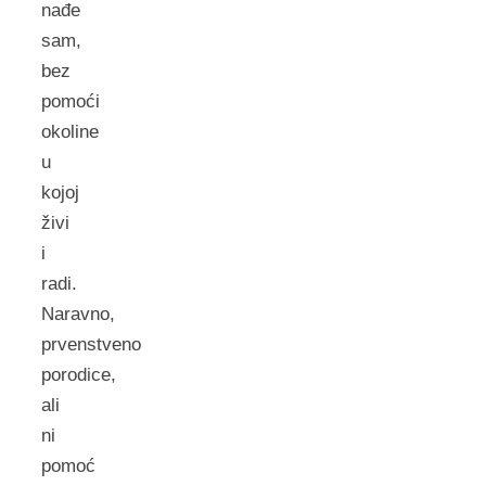
nađe
sam,
bez
pomoći
okoline
u
kojoj
živi
i
radi.
Naravno,
prvenstveno
porodice,
ali
ni
pomoć