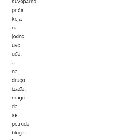
suvoparna
priča
koja
na
jedno
uvo
uđe,
a
na
drugo
izađe,
mogu
da
se
potrude
blogeri.