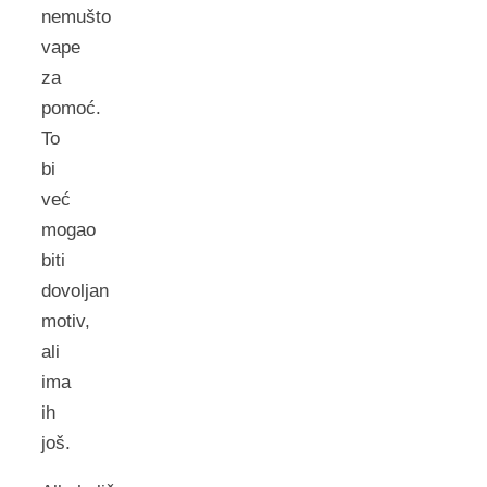
nemušto
vape
za
pomoć.
To
bi
već
mogao
biti
dovoljan
motiv,
ali
ima
ih
još.