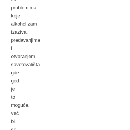
problemima
koje
alkoholizam
izaziva,
predavanjima
i
otvaranjem
savetovališta
gde
god
je
to
moguće,
već
bi
se