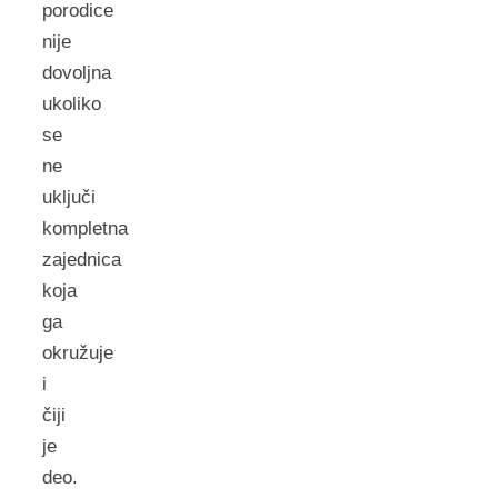
porodice
nije
dovoljna
ukoliko
se
ne
uključi
kompletna
zajednica
koja
ga
okružuje
i
čiji
je
deo.