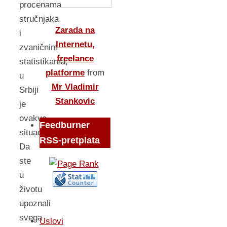
procenama
stručnjaka
Zarada na
i
Internetu,
zvaničnim
freelance
statistikama,
platforme
from
u
Mr Vladimir
Srbiji
Stankovic
je
ovakva
Feedburner
situacija.
RSS-pretplata
Da
ste
u
životu
upoznali
svega
Uslovi