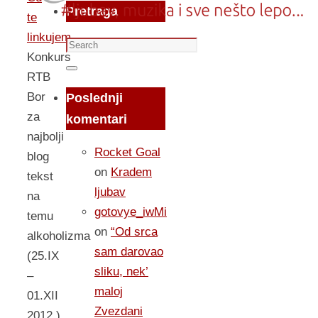
Pretraga
te
linkujem...
Search
Konkurs
for:
Search
RTB
Bor
Poslednji
za
komentari
najbolji
Rocket Goal
blog
on
Kradem
tekst
ljubav
na
gotovye_iwMi
temu
on
“Od srca
alkoholizma
sam darovao
(25.IX
sliku, nek’
–
maloj
01.XII
Zvezdani
2012.)