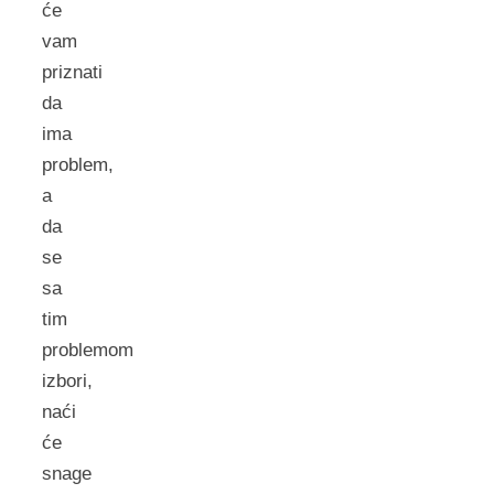
će
vam
priznati
da
ima
problem,
a
da
se
sa
tim
problemom
izbori,
naći
će
snage