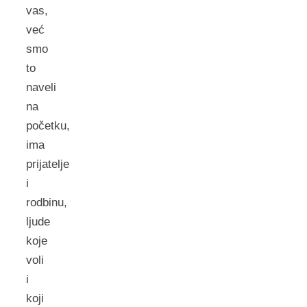
vas,
već
smo
to
naveli
na
početku,
ima
prijatelje
i
rodbinu,
ljude
koje
voli
i
koji