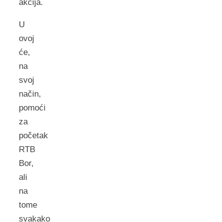
akcija.
U
ovoj
će,
na
svoj
način,
pomoći
za
početak
RTB
Bor,
ali
na
tome
svakako