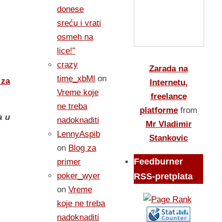
donese
sreću i vrati
osmeh na
lice!”
crazy
Zarada na
time_xbMl
on
 za
Internetu,
Vreme koje
freelance
ne treba
platforme
from
a u
nadoknaditi
Mr Vladimir
LennyAspib
Stankovic
on
Blog za
Feedburner
primer
poker_wyer
RSS-pretplata
on
Vreme
koje ne treba
nadoknaditi