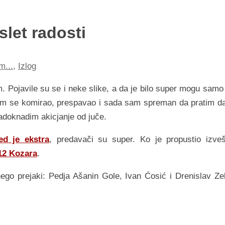
slet radosti
m...
,
Izlog
 Pojavile su se i neke slike, a da je bilo super mogu samo
 sam se komirao, prespavao i sada sam spreman da pratim da
adoknadim akicjanje od juče.
ed je ekstra
, predavači su super. Ko je propustio izveš
12 Kozara
.
nego prejaki: Pedja Ašanin Gole, Ivan Ćosić i Drenislav Ze