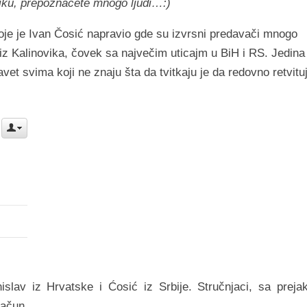
liku, prepoznaćete mnogo ljudi…:)
oje je Ivan Čosić napravio gde su izvrsni predavači mnogo
s iz Kalinovika, čovek sa največim uticajm u BiH i RS. Jedina
t svima koji ne znaju šta da tvitkaju je da redovno retvitu
slav iz Hrvatske i Ćosić iz Srbije. Stručnjaci, sa preja
račun.