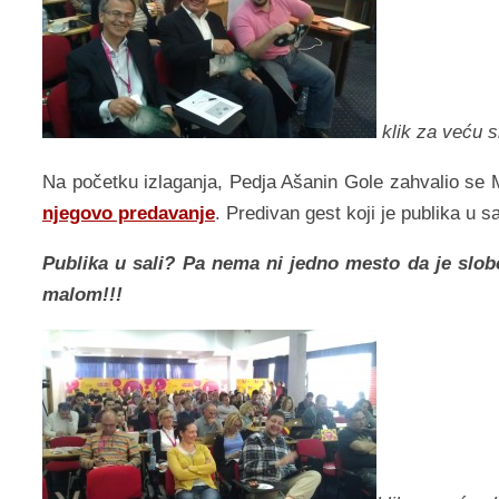
klik za veću 
Na početku izlaganja, Pedja Ašanin Gole zahvalio se M
njegovo predavanje
. Predivan gest koji je publika u s
Publika u sali? Pa nema ni jedno mesto da je slobo
malom!!!