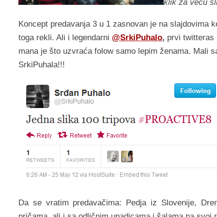
klik za veću s
Koncept predavanja 3 u 1 zasnovan je na slajdovima k
toga rekli. Ali i legendarni
@SrkiPuhalo
,
prvi twittera
mana je što uzvraća folow samo lepim ženama. Mali save
SrkiPuhala!!!
Da se vratim predavačima: Pedja iz Slovenije, Dreni
pričama, ali i sa odličnim upadicama i šalama na svoj 