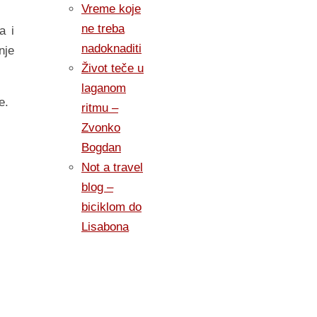
Vreme koje
ne treba
a i
nadoknaditi
nje
Život teče u
laganom
e.
ritmu –
Zvonko
Bogdan
Not a travel
blog –
biciklom do
Lisabona