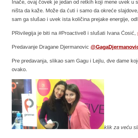
Inače, ovaj čovek je jedan od retkih koji mene uvek u
ništa da kaže. Može da ćuti i samo da okreće slajdove,
sam ga slušao i uvek ista količina prejake energije, odl
PRivilegija je biti na #Proactive8 i slušati Ivana Ćosić,
Predavanje Dragane Djermanovic
@GagaDjermanovi
Pre predavanja, slikao sam Gagu i Lejlu, dve dame koj
ovako.
klik za veću s