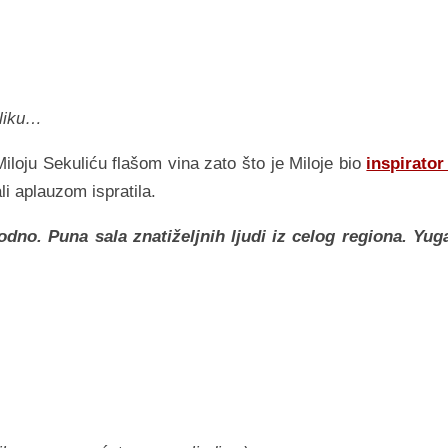
sliku…
iloju Sekuliću flašom vina zato što je Miloje bio
inspirator
ali aplauzom ispratila.
dno. Puna sala znatiželjnih ljudi iz celog regiona. Yug