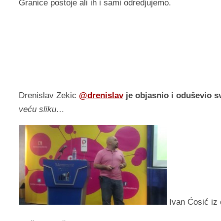
Granice postoje ali ih i sami odredjujemo.
Drenislav Zekic
@drenislav
je objasnio i oduševio s
veću sliku…
Ivan Ćosić iz 