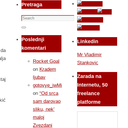
Pretraga
Search
for:
Search
Poslednji
Linkedin
komentari
 da
Mr Vladimir
lja
Rocket Goal
Stankovic
on
Kradem
Zarada na
ljubav
taj
Internetu, 50
gotovye_iwMi
on
“Od srca
freelance
kić
sam darovao
platforme
sliku, nek’
maloj
Zvezdani