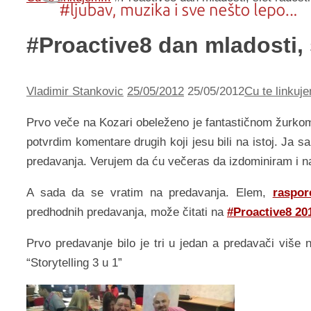
#Proactive8 dan mladosti, 
Vladimir Stankovic
25/05/2012
25/05/2012
Cu te linkuje
Prvo veče na Kozari obeleženo je fantastičnom žurkom.
potvrdim komentare drugih koji jesu bili na istoj. Ja
predavanja. Verujem da ću večeras da izdominiram i n
A sada da se vratim na predavanja. Elem,
raspor
predhodnih predavanja, može čitati na
#Proactive8 20
Prvo predavanje bilo je tri u jedan a predavači više 
“Storytelling 3 u 1”