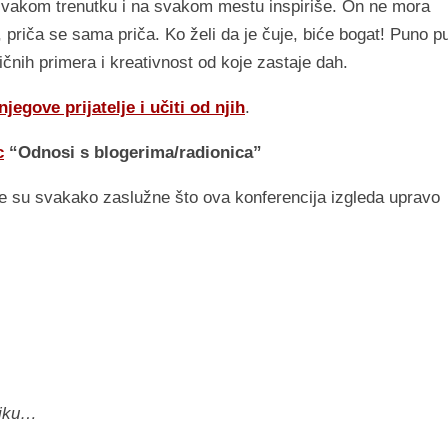
 svakom trenutku i na svakom mestu inspiriše. On ne mora
 priča se sama priča. Ko želi da je čuje, biće bogat! Puno p
ičnih primera i kreativnost od koje zastaje dah.
njegove prijatelje i učiti od njih
.
c
“Odnosi s blogerima/radionica”
e su svakako zaslužne što ova konferencija izgleda upravo
liku…