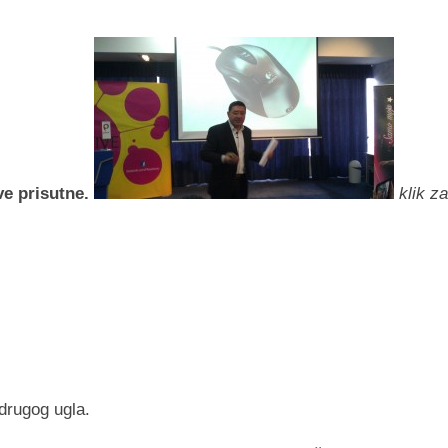
ve prisutne.
klik za
drugog ugla.