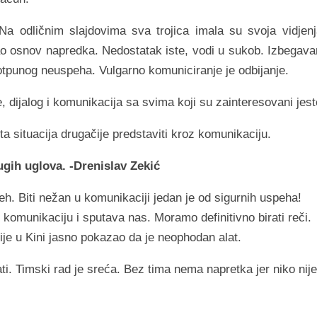
a odličnim slajdovima sva trojica imala su svoja vidjenj
ao osnov napredka. Nedostatak iste, vodi u sukob. Izbegava
potpunog neuspeha. Vulgarno komuniciranje je odbijanje.
 dijalog i komunikacija sa svima koji su zainteresovani jest
 situacija drugačije predstaviti kroz komunikaciju.
rugih uglova. -Drenislav Zekić
eh. Biti nežan u komunikaciji jedan je od sigurnih uspeha!
omunikaciju i sputava nas. Moramo definitivno birati reči.
ije u Kini jasno pokazao da je neophodan alat.
ati. Timski rad je sreća. Bez tima nema napretka jer niko nije