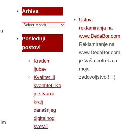
Arhiva
Uslovi
Arhiva
reklamiranja na
ju
www.DedaBor.com
Poslednji
Reklamiranje na
postovi
www.DedaBor.com
je Vaša potreba a
Kradem
moje
ljubav
zadovoljstvo!!! :)
Kvalitet ili
kvantitet: Ko
je stvarni
kralj
današnjeg
digitalnog
kim
sveta?