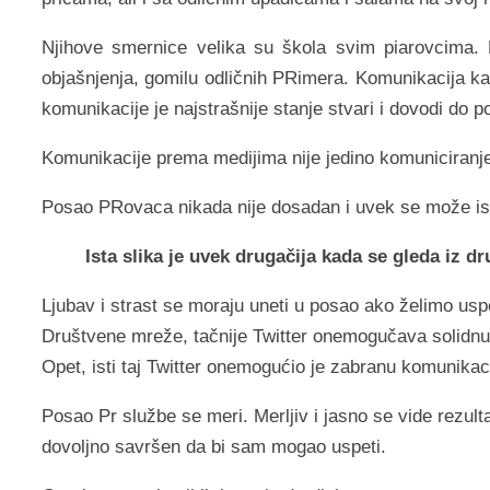
Njihove smernice velika su škola svim piarovcima. N
objašnjenja, gomilu odličnih PRimera. Komunikacija k
komunikacije je najstrašnije stanje stvari i dovodi do 
Komunikacije prema medijima nije jedino komuniciranje,
Posao PRovaca nikada nije dosadan i uvek se može ista
Ista slika je uvek drugačija kada se gleda iz d
Ljubav i strast se moraju uneti u posao ako želimo usp
Društvene mreže, tačnije Twitter onemogučava solidnu k
Opet, isti taj Twitter onemogućio je zabranu komunikac
Posao Pr službe se meri. Merljiv i jasno se vide rezult
dovoljno savršen da bi sam mogao uspeti.