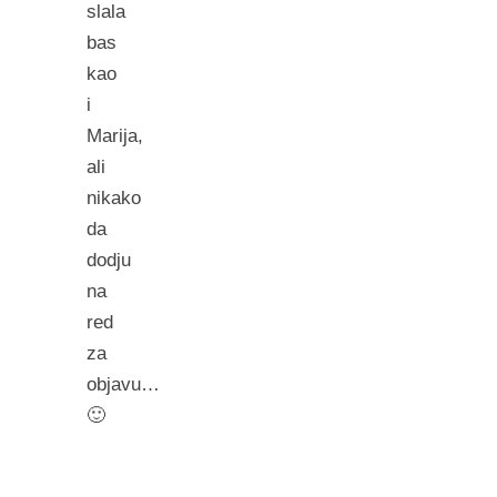
slala
bas
kao
i
Marija,
ali
nikako
da
dodju
na
red
za
objavu…
🙂