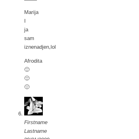
Marija
I
ja
sam
iznenadjen,lol
Afrodita
🙂
🙂
🙂
Firstname
Lastname