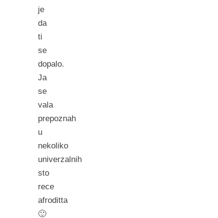
je
da
ti
se
dopalo.
Ja
se
vala
prepoznah
u
nekoliko
univerzalnih
sto
rece
afroditta
🙂