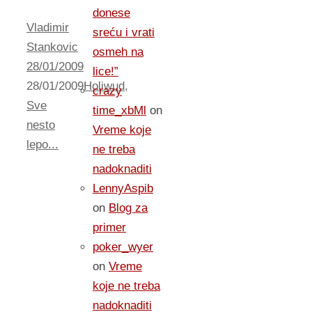
donese
Vladimir
sreću i vrati
Stankovic
osmeh na
28/01/2009
lice!”
28/01/2009
Holiwud
,
crazy
Sve
time_xbMl
on
nesto
Vreme koje
lepo...
ne treba
nadoknaditi
LennyAspib
on
Blog za
primer
poker_wyer
on
Vreme
koje ne treba
nadoknaditi