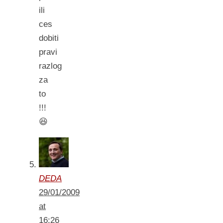
ili
ces
dobiti
pravi
razlog
za
to
!!!
😆
DEDA
29/01/2009
at
16:26