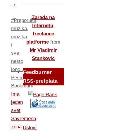
→
Zarada na
#Preporuka
,
Internetu,
muzika
,
freelance
muzika
platforme
from
i
Mr Vladimir
sve
Stankovic
nesto
lepo...
,
Feedburner
Pesme
.
RSS-pretplata
Bookmark
.
Ima
jedan
svet
Savremena
zena
Uslovi