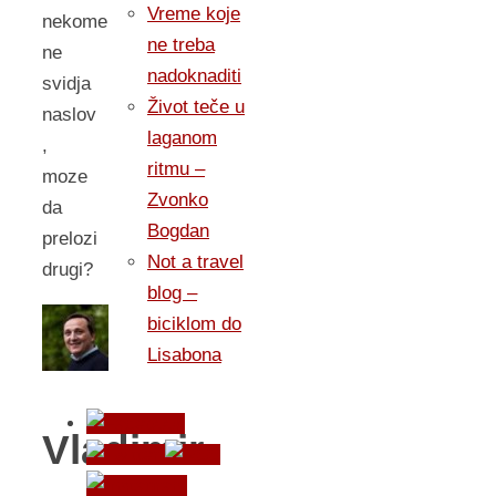
Vreme koje
nekome
ne treba
ne
nadoknaditi
svidja
Život teče u
naslov
laganom
,
ritmu –
moze
Zvonko
da
Bogdan
prelozi
Not a travel
drugi?
blog –
biciklom do
Lisabona
Vladimir