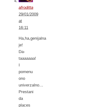
afroditta
29/01/2009
at
16:11
Ha,ha,genijalna
je!
Da-
taaaaaaa!
I
pomenu
ono
univerzalno…
Prestani
da
places