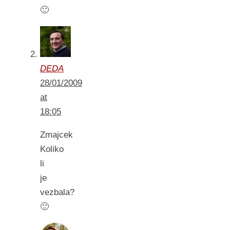
🙂
DEDA
28/01/2009
at
18:05
Zmajcek
Koliko
li
je
vezbala?
🙂