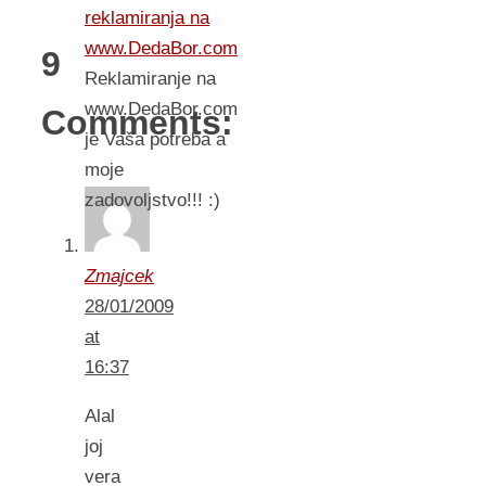
reklamiranja na
www.DedaBor.com
9
Reklamiranje na
www.DedaBor.com
Comments:
je Vaša potreba a
moje
zadovoljstvo!!! :)
Zmajcek
28/01/2009
at
16:37
Alal
joj
vera