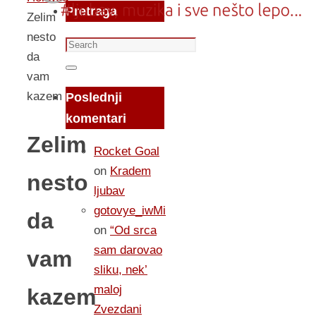
Pretraga
Zelim
nesto
Search
da
for:
Search
vam
kazem
Poslednji
komentari
Zelim
Rocket Goal
on
Kradem
nesto
ljubav
gotovye_iwMi
da
on
“Od srca
sam darovao
vam
sliku, nek’
maloj
kazem
Zvezdani