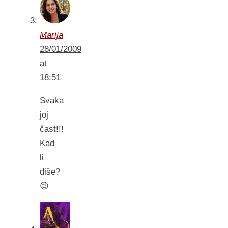
Marija
28/01/2009
at
18:51
Svaka
joj
čast!!!
Kad
li
diše?
😉