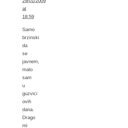
29/01/2009
at
18:59
Samo
brzinski
da
se
javnem,
malo
sam
u
guzvici
ovih
dana.
Drago
mi