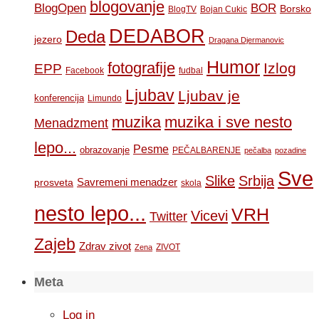
blogovanje
BOR
BlogOpen
Borsko
BlogTV
Bojan Cukic
DEDABOR
Deda
jezero
Dragana Djermanovic
Humor
fotografije
Izlog
EPP
Facebook
fudbal
Ljubav
Ljubav je
konferencija
Limundo
muzika
muzika i sve nesto
Menadzment
lepo...
Pesme
obrazovanje
PEČALBARENJE
pečalba
pozadine
Sve
Slike
Srbija
Savremeni menadzer
prosveta
skola
nesto lepo...
VRH
Vicevi
Twitter
Zajeb
Zdrav zivot
ZIVOT
Zena
Meta
Log in