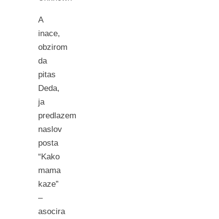
A
inace,
obzirom
da
pitas
Deda,
ja
predlazem
naslov
posta
“Kako
mama
kaze”
–
asocira