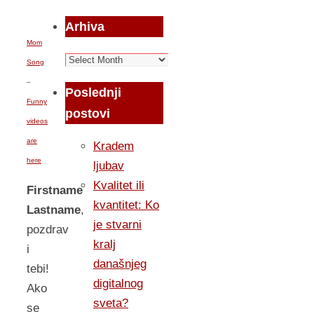
Arhiva
Mom
Arhiva
Song
–
Poslednji
Funny
postovi
videos
are
Kradem
here
ljubav
Kvalitet ili
Firstname
kvantitet: Ko
Lastname
,
je stvarni
pozdrav
kralj
i
današnjeg
tebi!
digitalnog
Ako
sveta?
se