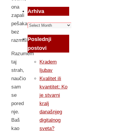
ona
Arhiva
zapali
pešaka
Arhiva
bez
Poslednji
razmišljanja…
postovi
Razumem
Kradem
taj
ljubav
strah,
Kvalitet ili
naučio
kvantitet: Ko
sam
je stvarni
se
kralj
pored
današnjeg
nje.
digitalnog
Baš
sveta?
kao