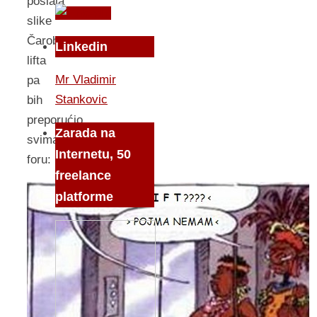
poslala
slike
Čarobnog
Linkedin
lifta
Mr Vladimir
pa
Stankovic
bih
preporućio
Zarada na
svima
Internetu, 50
foru:
freelance
platforme