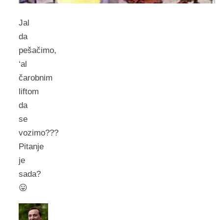
Jal
da
pešačimo,
‘al
čarobnim
liftom
da
se
vozimo???
Pitanje
je
sada?
😛