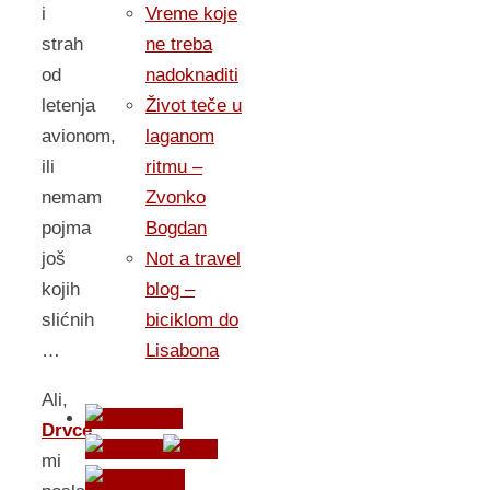
Vreme koje
i
ne treba
strah
nadoknaditi
od
Život teče u
letenja
laganom
avionom,
ritmu –
ili
Zvonko
nemam
Bogdan
pojma
Not a travel
još
blog –
kojih
biciklom do
slićnih
Lisabona
…
Ali,
Drvce
mi