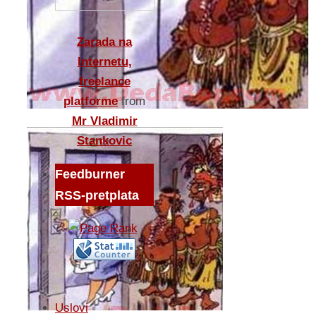
Zarada na
Internetu,
freelance
platforme
from
Mr Vladimir
Stankovic
Feedburner
RSS-pretplata
Uslovi