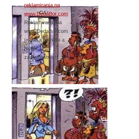
reklamiranja na
www.DedaBor.com
Reklamiranje na
www.DedaBor.com
je Vaša potreba a
moje
zadovoljstvo!!! :)