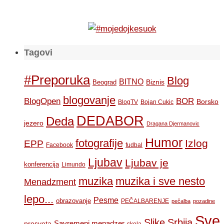
Tagovi
#Preporuka
Blog
BITNO
Biznis
Beograd
blogovanje
BOR
BlogOpen
Borsko
BlogTV
Bojan Cukic
DEDABOR
Deda
jezero
Dragana Djermanovic
Humor
fotografije
Izlog
EPP
Facebook
fudbal
Ljubav
Ljubav je
konferencija
Limundo
muzika
muzika i sve nesto
Menadzment
lepo...
Pesme
obrazovanje
PEČALBARENJE
pečalba
pozadine
Sve
Slike
Srbija
Savremeni menadzer
prosveta
skola