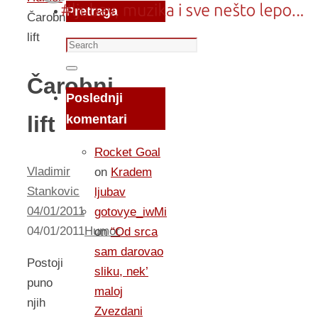
Pretraga
Čarobni
lift
Search
for:
Search
Čarobni
Poslednji
lift
komentari
Rocket Goal
Vladimir
on
Kradem
Stankovic
ljubav
04/01/2011
gotovye_iwMi
04/01/2011
Humor
on
“Od srca
sam darovao
Postoji
sliku, nek’
puno
maloj
njih
Zvezdani