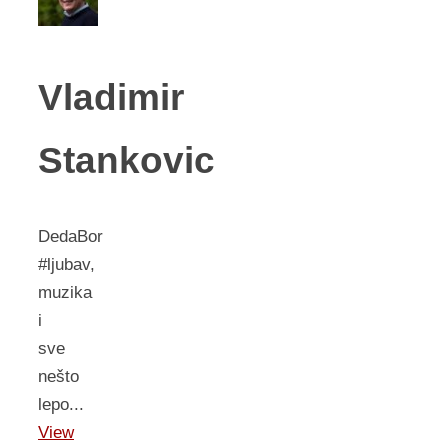
Vladimir
Stankovic
DedaBor
#ljubav,
muzika
i
sve
nešto
lepo...
View