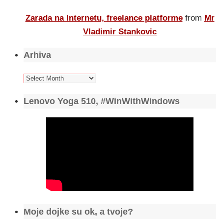
Zarada na Internetu, freelance platforme
from
Mr
Vladimir Stankovic
Arhiva
Arhiva
Lenovo Yoga 510, #WinWithWindows
Moje dojke su ok, a tvoje?