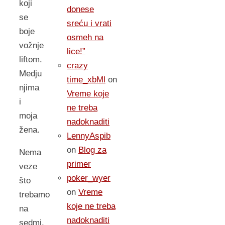
koji
donese
se
sreću i vrati
boje
osmeh na
vožnje
lice!”
liftom.
crazy
Medju
time_xbMl
on
njima
Vreme koje
i
ne treba
moja
nadoknaditi
žena.
LennyAspib
on
Blog za
Nema
primer
veze
poker_wyer
što
on
Vreme
trebamo
koje ne treba
na
nadoknaditi
sedmi,