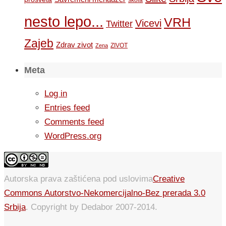
nesto lepo...
VRH
Vicevi
Twitter
Zajeb
Zdrav zivot
ZIVOT
Zena
Meta
Log in
Entries feed
Comments feed
WordPress.org
Autorska prava zaštićena pod uslovima
Creative
Commons Autorstvo-Nekomercijalno-Bez prerada 3.0
Srbija
. Copyright by Dedabor 2007-2014.