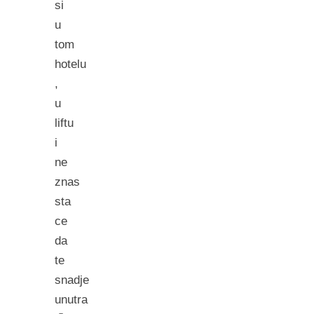
si
u
tom
hotelu
,
u
liftu
i
ne
znas
sta
ce
da
te
snadje
unutra