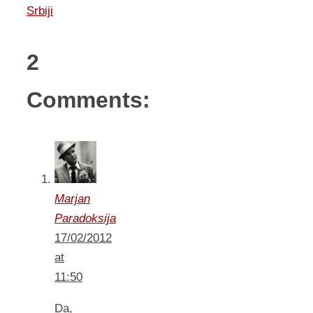
Srbiji
2
Comments:
Marjan
Paradoksija
17/02/2012
at
11:50
Da,