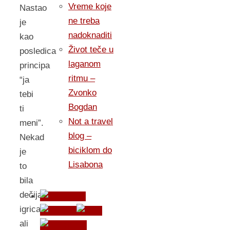
Vreme koje
Nastao
ne treba
je
nadoknaditi
kao
Život teče u
posledica
laganom
principa
ritmu –
“ja
Zvonko
tebi
Bogdan
ti
Not a travel
meni”.
blog –
Nekad
biciklom do
je
Lisabona
to
bila
dečija
igrica,
ali