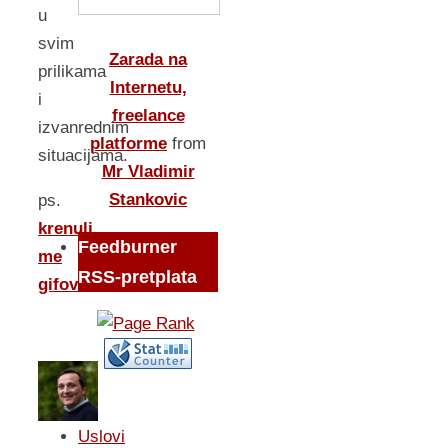
u
svim
Zarada na
prilikama
Internetu,
i
freelance
izvanrednim
platforme
from
situacijama.
Mr Vladimir
Stankovic
ps.
krenuli
Feedburner
me
RSS-pretplata
gifovi
…
Uslovi