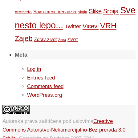
Sve
Slike
Srbija
Savremeni menadzer
prosveta
skola
nesto lepo...
VRH
Vicevi
Twitter
Zajeb
Zdrav zivot
ZIVOT
Zena
Meta
Log in
Entries feed
Comments feed
WordPress.org
Autorska prava zaštićena pod uslovima
Creative
Commons Autorstvo-Nekomercijalno-Bez prerada 3.0