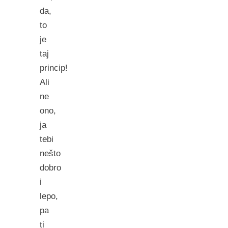
da,
to
je
taj
princip!
Ali
ne
ono,
ja
tebi
nešto
dobro
i
lepo,
pa
ti