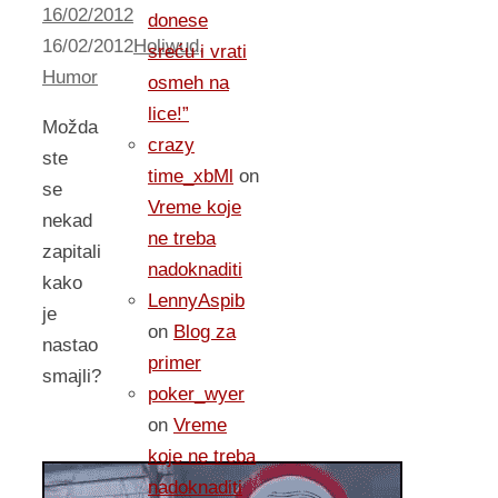
16/02/2012
donese
16/02/2012
Holiwud
,
sreću i vrati
Humor
osmeh na
lice!”
Možda
crazy
ste
time_xbMl
on
se
Vreme koje
nekad
ne treba
zapitali
nadoknaditi
kako
LennyAspib
je
on
Blog za
nastao
primer
smajli?
poker_wyer
on
Vreme
koje ne treba
nadoknaditi