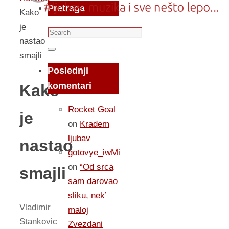
Pretraga
Kako
je
Search
nastao
for:
Search
smajli
Poslednji
komentari
Kako
Rocket Goal
je
on
Kradem
ljubav
nastao
gotovye_iwMi
on
“Od srca
smajli
sam darovao
sliku, nek’
Vladimir
maloj
Stankovic
Zvezdani