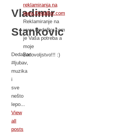
reklamiranja na
Vladimir
www.DedaBor.com
Reklamiranje na
Stankovic
www.DedaBor.com
je Vaša potreba a
moje
DedaBor
zadovoljstvo!!! :)
#ljubav,
muzika
i
sve
nešto
lepo...
View
all
posts