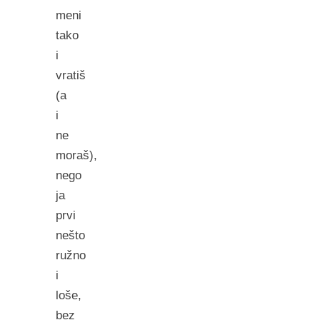
meni
tako
i
vratiš
(a
i
ne
moraš),
nego
ja
prvi
nešto
ružno
i
loše,
bez