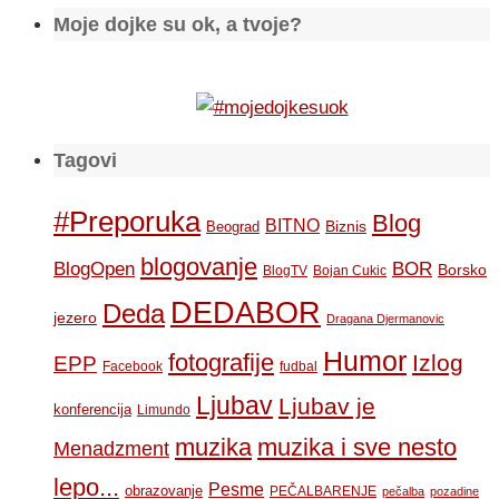
Moje dojke su ok, a tvoje?
Tagovi
#Preporuka
Blog
BITNO
Biznis
Beograd
blogovanje
BOR
BlogOpen
Borsko
BlogTV
Bojan Cukic
DEDABOR
Deda
jezero
Dragana Djermanovic
Humor
fotografije
Izlog
EPP
Facebook
fudbal
Ljubav
Ljubav je
konferencija
Limundo
muzika
muzika i sve nesto
Menadzment
lepo...
Pesme
obrazovanje
PEČALBARENJE
pečalba
pozadine