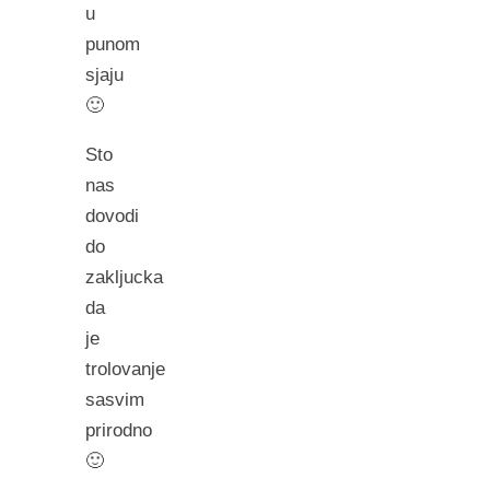
u
punom
sjaju
🙂
Sto
nas
dovodi
do
zakljucka
da
je
trolovanje
sasvim
prirodno
🙂