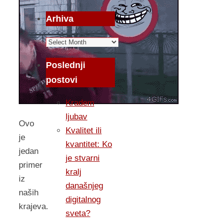
Arhiva
Arhiva
Poslednji
postovi
Kradem
ljubav
Ovo
Kvalitet ili
je
kvantitet: Ko
jedan
je stvarni
primer
kralj
iz
današnjeg
naših
digitalnog
krajeva.
sveta?