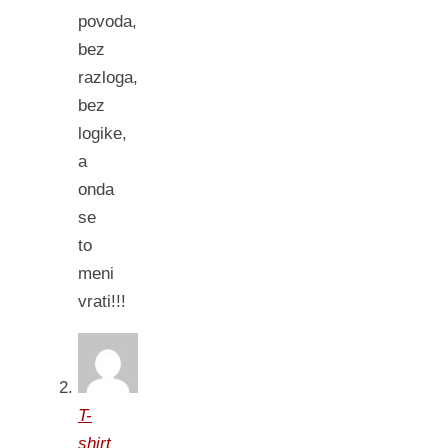
povoda,
bez
razloga,
bez
logike,
a
onda
se
to
meni
vrati!!!
T-
shirt