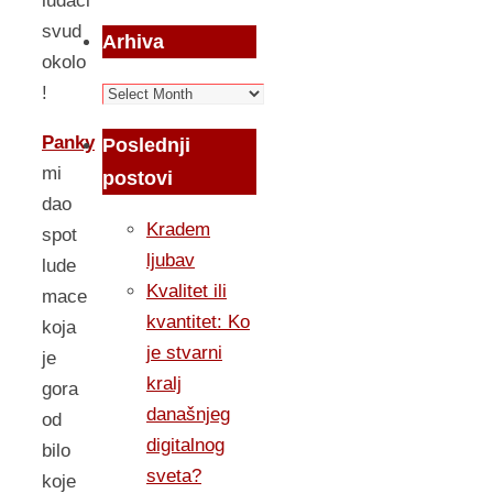
ludaci
svud
Arhiva
okolo
Arhiva
!
Panky
Poslednji
mi
postovi
dao
Kradem
spot
ljubav
lude
Kvalitet ili
mace
kvantitet: Ko
koja
je stvarni
je
kralj
gora
današnjeg
od
digitalnog
bilo
sveta?
koje