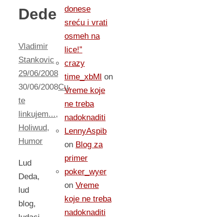
donese
Dede
sreću i vrati
osmeh na
Vladimir
lice!”
Stankovic
crazy
29/06/2008
time_xbMl
on
30/06/2008
Cu
Vreme koje
te
ne treba
linkujem...
,
nadoknaditi
Holiwud
,
LennyAspib
Humor
on
Blog za
primer
Lud
poker_wyer
Deda,
on
Vreme
lud
koje ne treba
blog,
nadoknaditi