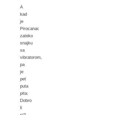
A
kad
je
Pirocanac
zateko
snajku
sa
vibratorom,
pa
je
pet
puta
pita:
Dobro
li
si?