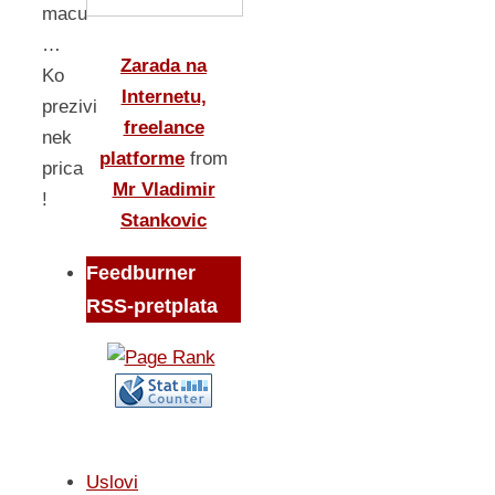
macu
…
Zarada na
Ko
Internetu,
prezivi
freelance
nek
platforme
from
prica
Mr Vladimir
!
Stankovic
Feedburner
RSS-pretplata
Uslovi