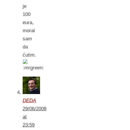
je
100
eura,
moral
sam
da
ćutim.
DEDA
29/06/2008
at
23:59