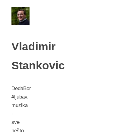
Vladimir
Stankovic
DedaBor
#ljubav,
muzika
i
sve
nešto