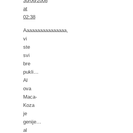
30/06/2008
at
02:38
Aaaaaaaaaaaaaaaa,
vi
ste
svi
bre
pukli…
Al
ova
Maca-
Koza
je
genije…
al