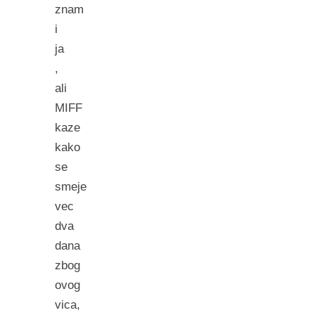
znam
i
ja
,
ali
MIFF
kaze
kako
se
smeje
vec
dva
dana
zbog
ovog
vica,