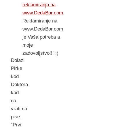
reklamiranja na
www.DedaBor.com
Reklamiranje na
www.DedaBor.com
je Vaša potreba a
moje
zadovoljstvo!!! :)
Dolazi
Pirke
kod
Doktora
kad
na
vratima
pise:
“Prvi