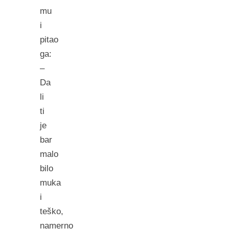
mu
i
pitao
ga:
–
Da
li
ti
je
bar
malo
bilo
muka
i
teško,
namerno