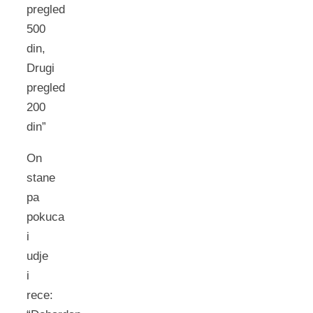
pregled
500
din,
Drugi
pregled
200
din”
On
stane
pa
pokuca
i
udje
i
rece: