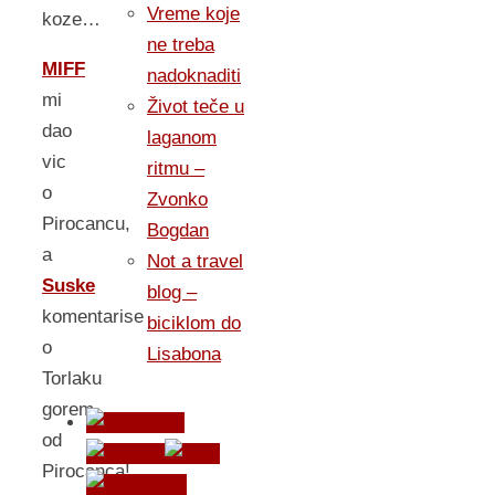
Vreme koje
koze…
ne treba
MIFF
nadoknaditi
mi
Život teče u
dao
laganom
vic
ritmu –
o
Zvonko
Pirocancu,
Bogdan
a
Not a travel
Suske
blog –
komentarise
biciklom do
o
Lisabona
Torlaku
gorem
od
Pirocanca!