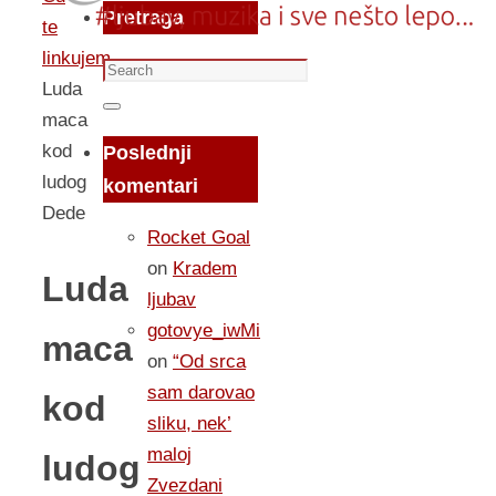
Pretraga
te
linkujem...
Search
Luda
for:
Search
maca
kod
Poslednji
ludog
komentari
Dede
Rocket Goal
on
Kradem
Luda
ljubav
gotovye_iwMi
maca
on
“Od srca
sam darovao
kod
sliku, nek’
maloj
ludog
Zvezdani