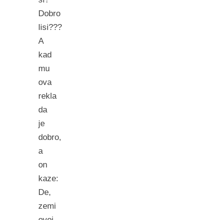
Dobro
lisi???
A
kad
mu
ova
rekla
da
je
dobro,
a
on
kaze:
De,
zemi
ovoj