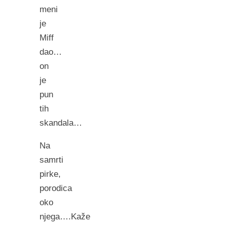
meni
je
Miff
dao…
on
je
pun
tih
skandala…
Na
samrti
pirke,
porodica
oko
njega….Kaže