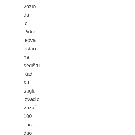
vozio
da
je
Pirke
jedva
ostao
na
sedištu.
Kad
su
stigli,
izvadio
vozač
100
eura,
dao