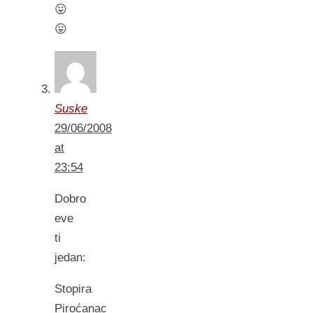
😛
😛
Suske
29/06/2008
at
23:54
Dobro
eve
ti
jedan:
Stopira
Piroćanac