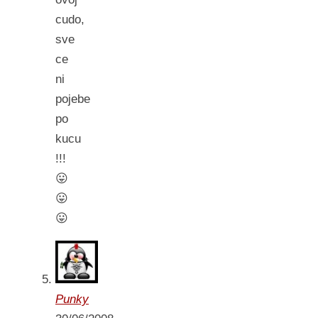
cudo,
sve
ce
ni
pojebe
po
kucu
!!!
😛
😛
😛
Punky