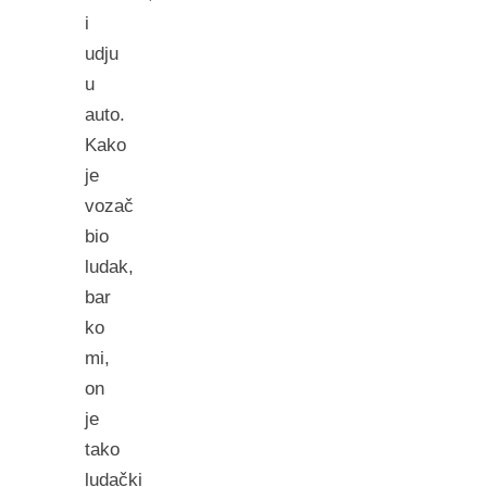
i
udju
u
auto.
Kako
je
vozač
bio
ludak,
bar
ko
mi,
on
je
tako
ludački