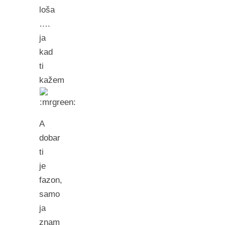
loša
….
ja
kad
ti
kažem
A
dobar
ti
je
fazon,
samo
ja
znam