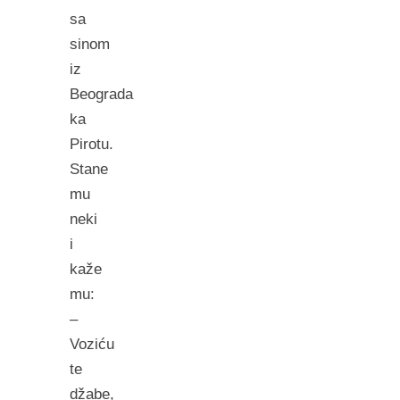
sa
sinom
iz
Beograda
ka
Pirotu.
Stane
mu
neki
i
kaže
mu:
–
Voziću
te
džabe,