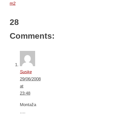
m2
28
Comments:
Suske
29/06/2008
at
23:48
Montaža
….