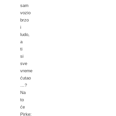
sam
vozio
brzo
i
ludo,
a
ti
si
sve
vreme
ćutao
…?
Na
to
će
Pirke: