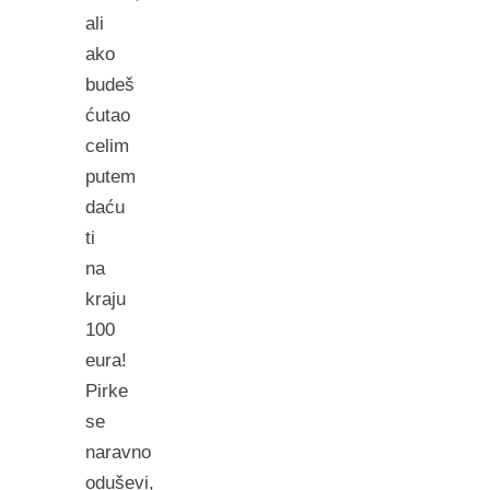
ali
ako
budeš
ćutao
celim
putem
daću
ti
na
kraju
100
eura!
Pirke
se
naravno
oduševi,