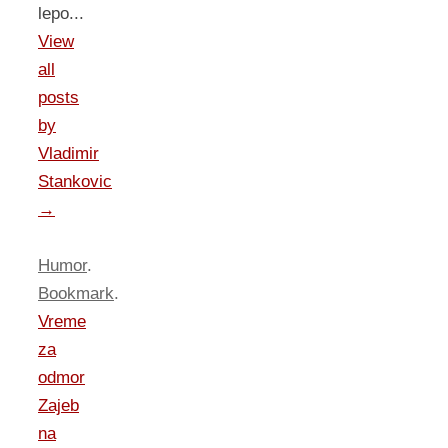
lepo...
View
all
posts
by
Vladimir
Stankovic
→
Humor
.
Bookmark
.
Vreme
za
odmor
Zajeb
na