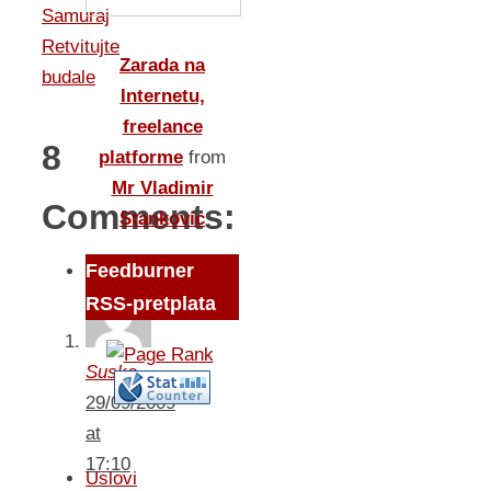
Samuraj
Retvitujte
Zarada na
budale
Internetu,
freelance
8
platforme
from
Mr Vladimir
Comments:
Stankovic
Feedburner
RSS-pretplata
Suske
29/09/2009
at
17:10
Uslovi