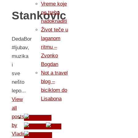
Vreme koje
Stankovic
ne treba
nadoknaditi
Život teče u
laganom
DedaBor
ritmu –
#ljubav,
Zvonko
muzika
Bogdan
i
Not a travel
sve
blog –
nešto
biciklom do
lepo...
Lisabona
View
all
posts
by
Vladimir