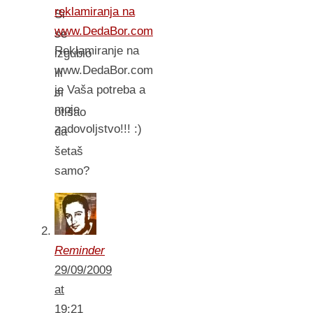
reklamiranja na
Si
www.DedaBor.com
se
Reklamiranje na
izgubio
www.DedaBor.com
ili
je Vaša potreba a
si
moje
otišao
zadovoljstvo!!! :)
da
šetaš
samo?
Reminder
29/09/2009
at
19:21