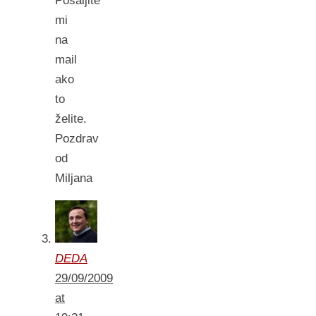
Pošaljite
mi
na
mail
ako
to
želite.
Pozdrav
od
Miljana
DEDA
29/09/2009
at