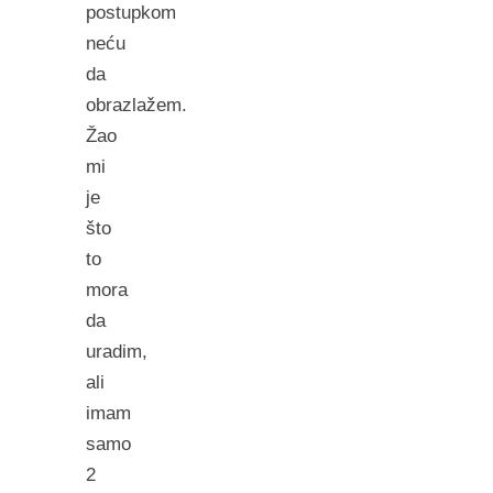
postupkom
neću
da
obrazlažem.
Žao
mi
je
što
to
mora
da
uradim,
ali
imam
samo
2