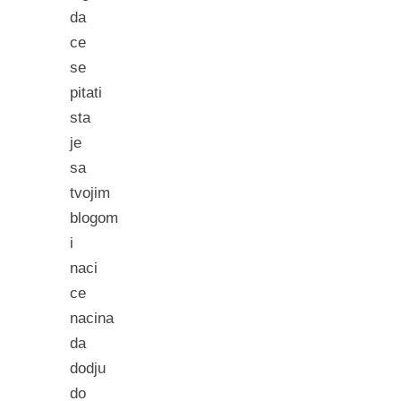
da
ce
se
pitati
sta
je
sa
tvojim
blogom
i
naci
ce
nacina
da
dodju
do