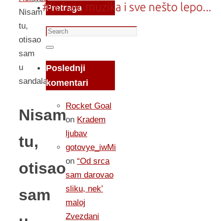
Pretraga
Nisam
tu,
Search
otisao
for:
Search
sam
u
Poslednji
sandalama
komentari
Rocket Goal
Nisam
on
Kradem
ljubav
tu,
gotovye_iwMi
on
“Od srca
otisao
sam darovao
sliku, nek’
sam
maloj
Zvezdani