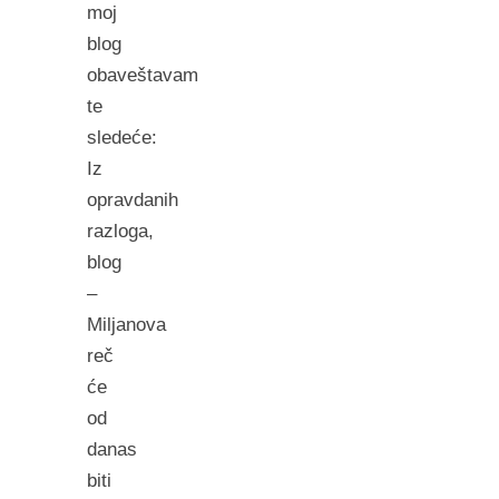
moj
blog
obaveštavam
te
sledeće:
Iz
opravdanih
razloga,
blog
–
Miljanova
reč
će
od
danas
biti