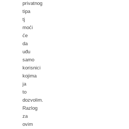
privatnog
tipa
tj
moći
će
da
uđu
samo
korisnici
kojima
ja
to
dozvolim.
Razlog
za
ovim