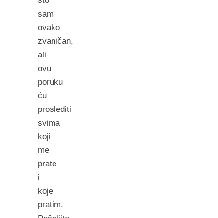
što
sam
ovako
zvaničan,
ali
ovu
poruku
ću
proslediti
svima
koji
me
prate
i
koje
pratim.