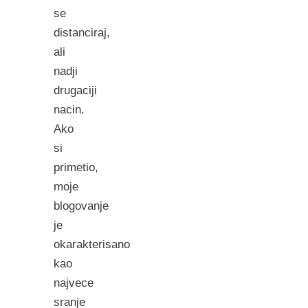
se
distanciraj,
ali
nadji
drugaciji
nacin.
Ako
si
primetio,
moje
blogovanje
je
okarakterisano
kao
najvece
sranje