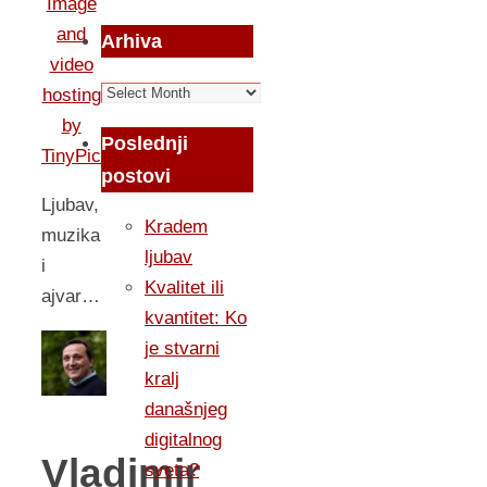
Arhiva
Arhiva
Poslednji
postovi
Ljubav,
Kradem
muzika
ljubav
i
Kvalitet ili
ajvar…
kvantitet: Ko
je stvarni
kralj
današnjeg
digitalnog
Vladimir
sveta?