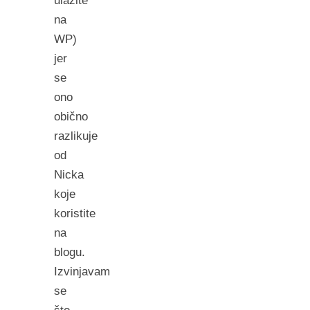
ulazite
na
WP)
jer
se
ono
obično
razlikuje
od
Nicka
koje
koristite
na
blogu.
Izvinjavam
se