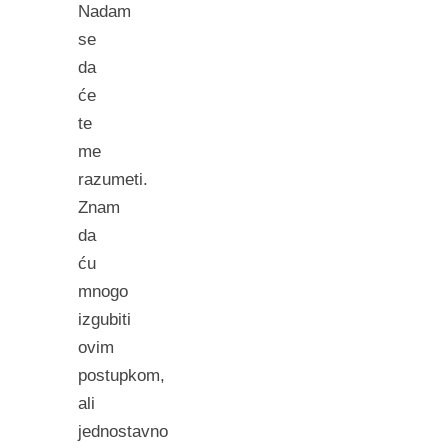
Nadam
se
da
će
te
me
razumeti.
Znam
da
ću
mnogo
izgubiti
ovim
postupkom,
ali
jednostavno