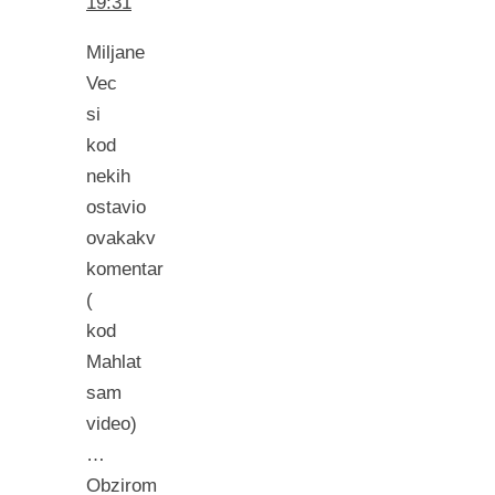
19:31
Miljane
Vec
si
kod
nekih
ostavio
ovakakv
komentar
(
kod
Mahlat
sam
video)
…
Obzirom