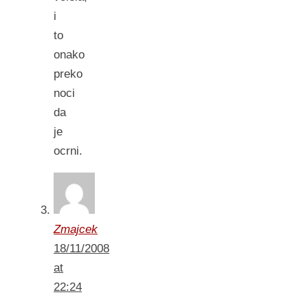
i
to
onako
preko
noci
da
je
ocrni.
Zmajcek
18/11/2008
at
22:24