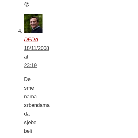
😛
DEDA
18/11/2008
at
23:19
De
sme
nama
srbendama
da
sjebe
beli