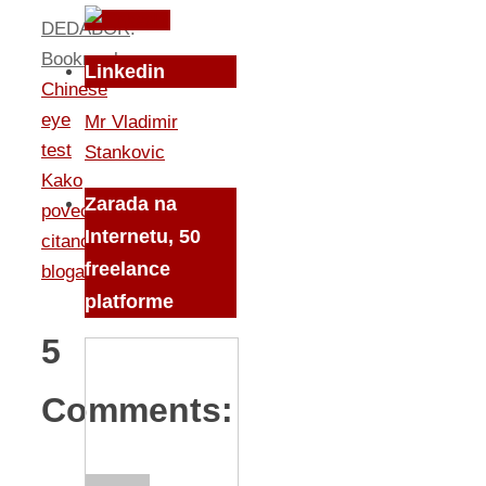
DEDABOR
.
Bookmark
.
Linkedin
Chinese
eye
Mr Vladimir
test
Stankovic
Kako
Zarada na
povecati
Internetu, 50
citanost
freelance
bloga
platforme
5
Comments: