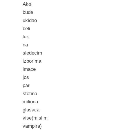
Ako
bude
ukidao
beli
luk
na
sledecim
izborima
imace
jos
par
stotina
miliona
glasaca
vise(mislim
vampira)