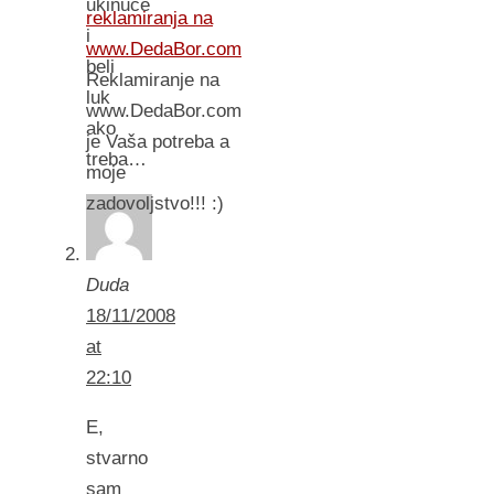
ukinuće
reklamiranja na
i
www.DedaBor.com
beli
Reklamiranje na
luk
www.DedaBor.com
ako
je Vaša potreba a
treba…
moje
zadovoljstvo!!! :)
Duda
18/11/2008
at
22:10
E,
stvarno
sam