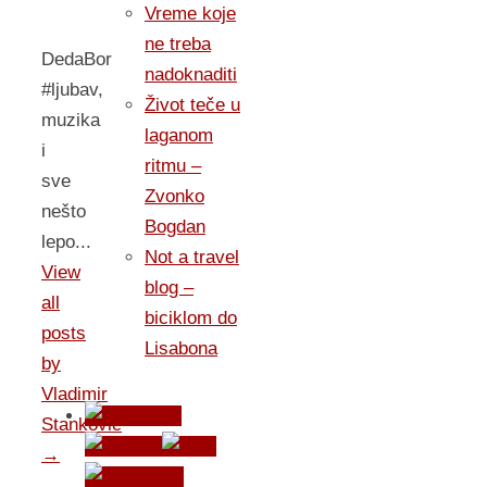
Vreme koje
ne treba
DedaBor
nadoknaditi
#ljubav,
Život teče u
muzika
laganom
i
ritmu –
sve
Zvonko
nešto
Bogdan
lepo...
Not a travel
View
blog –
all
biciklom do
posts
Lisabona
by
Vladimir
Stankovic
→