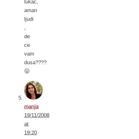
lukac,
aman
ljudi
,
de
ce
vam
dusa????
😛
marija
19/11/2008
at
19:20