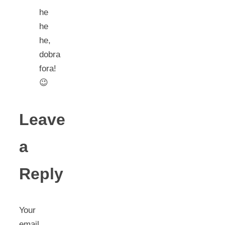
he
he
he,
dobra
fora!
😉
Leave
a
Reply
Your
email