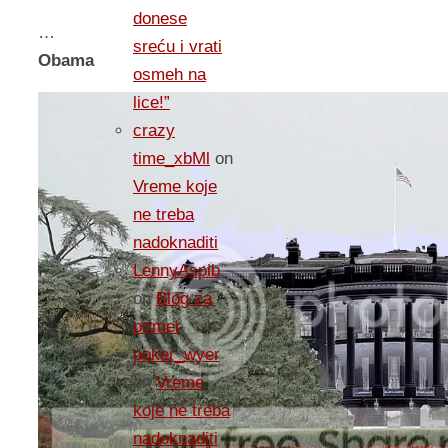
donese
…
sreću i vrati
Obama
osmeh na
lice!”
crazy
time_xbMl
on
Vreme koje
ne treba
nadoknaditi
LennyAspib
on
Blog za
primer
poker_wyer
on
Vreme
koje ne treba
nadoknaditi