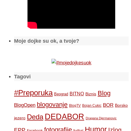
Moje dojke su ok, a tvoje?
Tagovi
#Preporuka
Blog
BITNO
Biznis
Beograd
blogovanje
BOR
BlogOpen
Borsko
BlogTV
Bojan Cukic
DEDABOR
Deda
jezero
Dragana Djermanovic
Humor
fotografije
Izlog
EPP
Facebook
fudbal