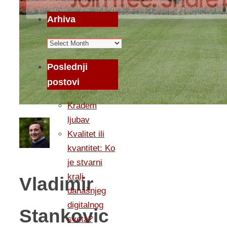
Arhiva
Arhiva
Poslednji
postovi
Kradem
ljubav
Kvalitet ili
kvantitet: Ko
je stvarni
kralj
Vladimir
današnjeg
digitalnog
Stankovic
sveta?