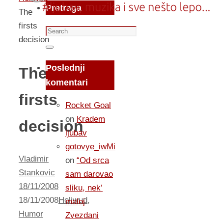
Pretraga
The
firsts
Search
decision
for:
Search
Poslednji
The
komentari
firsts
Rocket Goal
on
Kradem
decision
ljubav
gotovye_iwMi
Vladimir
on
“Od srca
Stankovic
sam darovao
18/11/2008
sliku, nek’
18/11/2008
Holiwud
,
maloj
Humor
Zvezdani