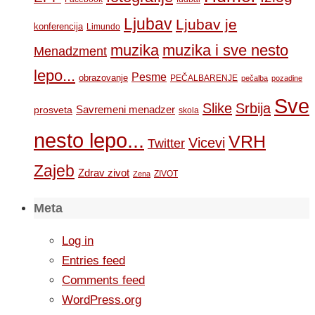
Ljubav
Ljubav je
konferencija
Limundo
muzika
muzika i sve nesto
Menadzment
lepo...
Pesme
obrazovanje
PEČALBARENJE
pečalba
pozadine
Sve
Slike
Srbija
Savremeni menadzer
prosveta
skola
nesto lepo...
VRH
Vicevi
Twitter
Zajeb
Zdrav zivot
ZIVOT
Zena
Meta
Log in
Entries feed
Comments feed
WordPress.org