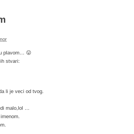
om
mor
 u plavom… 😛
ih stvari:
a li je veci od tvog.
udi malo,lol …
o imenom.
om.