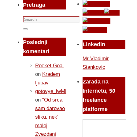
Pretraga
Search
for:
Search
Poslednji
Linkedin
komentari
Mr Vladimir
Rocket Goal
Stankovic
on
Kradem
Zarada na
ljubav
Internetu, 50
gotovye_iwMi
on
“Od srca
freelance
sam darovao
platforme
sliku, nek’
maloj
Zvezdani