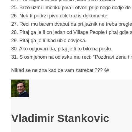
25. Brzo uzmi limenku piva i otvori prije nego dodje do
26. Nek ti pridrzi pivo dok trazis dokumente.
27. Reci mu barem dvaput da prtljaznik ne treba pregle
28. Pitaj ga je li on jedan od Village People i pitaj gdje s
29. Pitaj ga je li ikad ubio covjeka.
30. Ako odgovori da, pitaj je li to bilo na poslu.
31. S osmjehom na odlasku mu reci: “Pozdravi zenu i 
Nikad se ne zna kad ce vam zatrebati??? 😛
Vladimir Stankovic