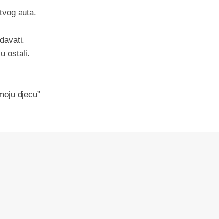
 tvog auta.
davati.
u ostali.
moju djecu”