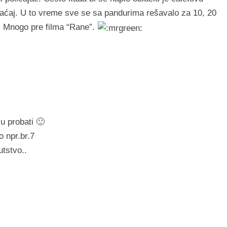
obraćaj. U to vreme sve se sa pandurima rešavalo za 10, 20
u. Mnogo pre filma “Rane”.
u probati 🙂
o npr.br.7
tstvo..