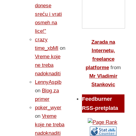
donese
sreću i vrati
osmeh na
lice!”
crazy
Zarada na
time_xbMl
on
Internetu,
Vreme koje
freelance
ne treba
platforme
from
nadoknaditi
Mr Vladimir
LennyAspib
Stankovic
on
Blog za
Feedburner
primer
poker_wyer
RSS-pretplata
on
Vreme
koje ne treba
nadoknaditi