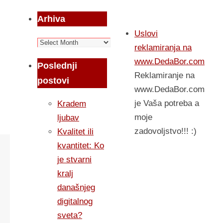
Arhiva
Uslovi
Arhiva
reklamiranja na
www.DedaBor.com
Poslednji
Reklamiranje na
postovi
www.DedaBor.com
je Vaša potreba a
Kradem
moje
ljubav
zadovoljstvo!!! :)
Kvalitet ili
kvantitet: Ko
je stvarni
kralj
današnjeg
digitalnog
sveta?