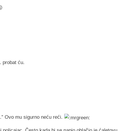
😛
. probat ću.
mi.” Ovo mu sigurno neću reći.
ni policajac. Često kada bi se napio oblačio je ćaletovu