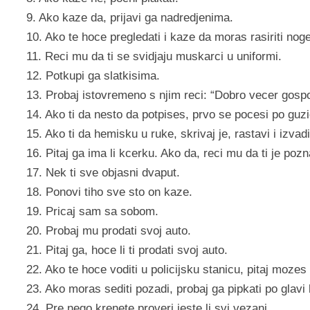
9. Ako kaze da, prijavi ga nadredjenima.
10. Ako te hoce pregledati i kaze da moras rasiriti nog
11. Reci mu da ti se svidjaju muskarci u uniformi.
12. Potkupi ga slatkisima.
13. Probaj istovremeno s njim reci: “Dobro vecer gosp
14. Ako ti da nesto da potpises, prvo se pocesi po guz
15. Ako ti da hemisku u ruke, skrivaj je, rastavi i izvad
16. Pitaj ga ima li kcerku. Ako da, reci mu da ti je po
17. Nek ti sve objasni dvaput.
18. Ponovi tiho sve sto on kaze.
19. Pricaj sam sa sobom.
20. Probaj mu prodati svoj auto.
21. Pitaj ga, hoce li ti prodati svoj auto.
22. Ako te hoce voditi u policijsku stanicu, pitaj mozes li
23. Ako moras sediti pozadi, probaj ga pipkati po glavi
24. Pre nego krenete proveri jeste li svi vezani.