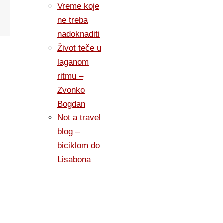
Vreme koje
ne treba
nadoknaditi
Život teče u
laganom
ritmu –
Zvonko
Bogdan
Not a travel
blog –
biciklom do
Lisabona