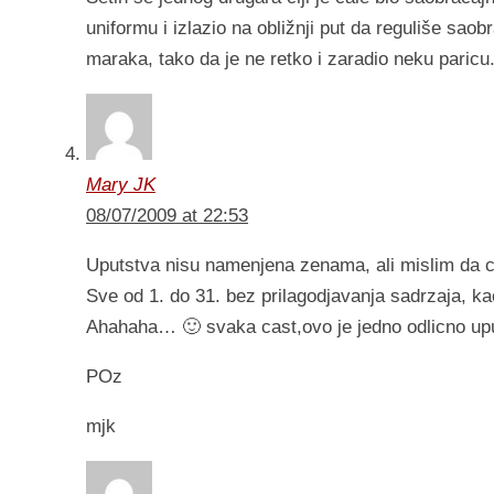
uniformu i izlazio na obližnji put da reguliše sa
maraka, tako da je ne retko i zaradio neku paric
Mary JK
08/07/2009 at 22:53
Uputstva nisu namenjena zenama, ali mislim da c
Sve od 1. do 31. bez prilagodjavanja sadrzaja, ka
Ahahaha… 🙂 svaka cast,ovo je jedno odlicno upu
POz
mjk