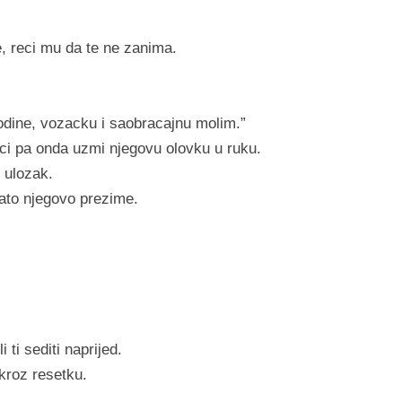
e, reci mu da te ne zanima.
odine, vozacku i saobracajnu molim.”
ici pa onda uzmi njegovu olovku u ruku.
i ulozak.
znato njegovo prezime.
 ti sediti naprijed.
 kroz resetku.