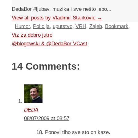
DedaBor #ljubav, muzika i sve nešto lepo...
View all posts by Vladimir Stankovic
→
Humor
,
Policija
,
uputstvo
,
VRH
,
Zajeb
.
Bookmark
.
Viz za dobro jutro
@blogowski & @DedaBor VCast
14 Comments:
DEDA
08/07/2009 at 08:57
18. Ponovi tiho sve sto on kaze.