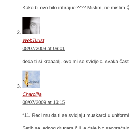
Kako bi ovo bilo iritirajuce??? Mislim, ne mislim 
WebTurist
08/07/2009 at 09:01
deda ti si kraaaalj. ovo mi se svidjelo. svaka čast
Charolija
08/07/2009 at 13:15
“11. Reci mu da ti se svidjaju muskarci u unifor
Setih se jednog drugara čiji je ćale bio saobraćaj