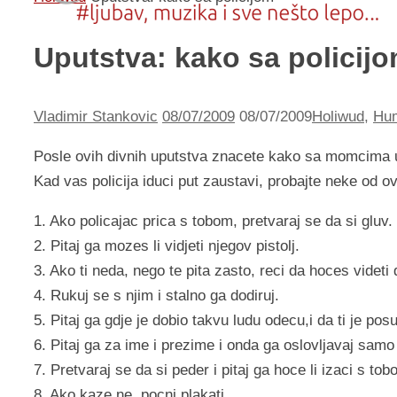
Uputstva: kako sa policij
Vladimir Stankovic
08/07/2009
08/07/2009
Holiwud
,
Hu
Posle ovih divnih uputstva znacete kako sa momcima
Kad vas policija iduci put zaustavi, probajte neke od ov
1. Ako policajac prica s tobom, pretvaraj se da si gluv.
2. Pitaj ga mozes li vidjeti njegov pistolj.
3. Ako ti neda, nego te pita zasto, reci da hoces videti d
4. Rukuj se s njim i stalno ga dodiruj.
5. Pitaj ga gdje je dobio takvu ludu odecu,i da ti je pos
6. Pitaj ga za ime i prezime i onda ga oslovljavaj sam
7. Pretvaraj se da si peder i pitaj ga hoce li izaci s tob
8. Ako kaze ne, pocni plakati.