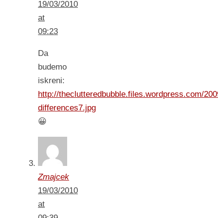
19/03/2010
at
09:23
Da
budemo
iskreni:
http://theclutteredbubble.files.wordpress.com/200
differences7.jpg
😀
Zmajcek
19/03/2010
at
09:39