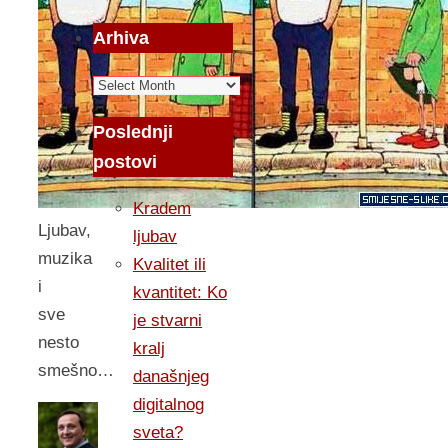
Arhiva
Arhiva
Poslednji
postovi
Kradem
Ljubav,
ljubav
muzika
Kvalitet ili
i
kvantitet: Ko
sve
je stvarni
nesto
kralj
smešno…
današnjeg
digitalnog
sveta?