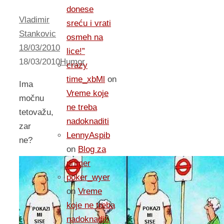
donese
Vladimir
sreću i vrati
Stankovic
osmeh na
18/03/2010
lice!”
18/03/2010
Humor
crazy
time_xbMl
on
Ima
Vreme koje
močnu
ne treba
tetovažu,
nadoknaditi
zar
LennyAspib
ne?
on
Blog za
primer
poker_wyer
on
Vreme
koje ne treba
nadoknaditi