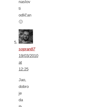
naslov
ti
odličan
🙂
sopran87
19/03/2010
at
12:25
Jao,
dobro
je
da
ih