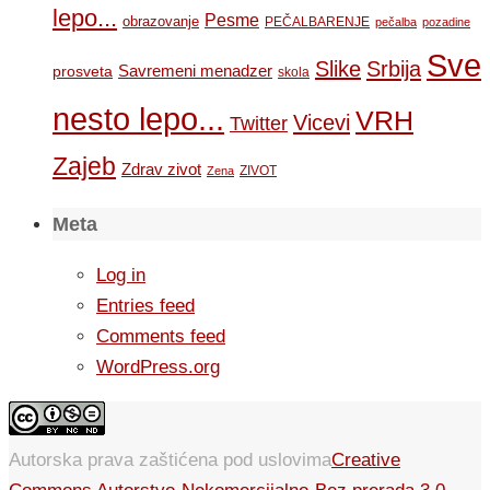
lepo...
Pesme
obrazovanje
PEČALBARENJE
pečalba
pozadine
Sve
Slike
Srbija
Savremeni menadzer
prosveta
skola
nesto lepo...
VRH
Vicevi
Twitter
Zajeb
Zdrav zivot
ZIVOT
Zena
Meta
Log in
Entries feed
Comments feed
WordPress.org
Autorska prava zaštićena pod uslovima
Creative