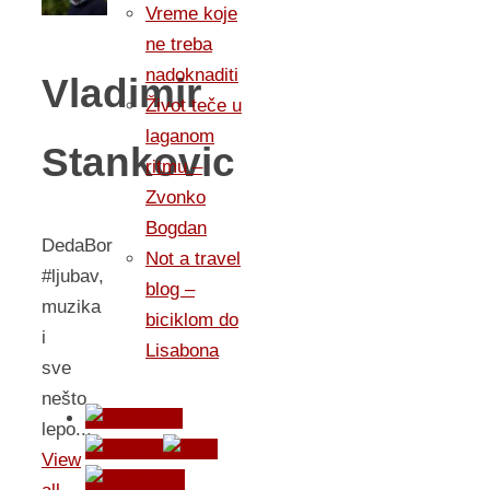
Vreme koje
ne treba
nadoknaditi
Vladimir
Život teče u
laganom
Stankovic
ritmu –
Zvonko
Bogdan
DedaBor
Not a travel
#ljubav,
blog –
muzika
biciklom do
i
Lisabona
sve
nešto
lepo...
View