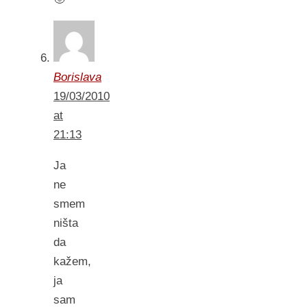
Borislava
19/03/2010
at
21:13
Ja
ne
smem
ništa
da
kažem,
ja
sam