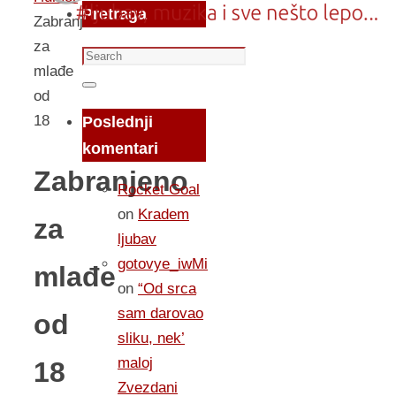
Pretraga
Zabranjeno
za
Search
mlađe
for:
Search
od
18
Poslednji
komentari
Zabranjeno
Rocket Goal
on
Kradem
za
ljubav
gotovye_iwMi
mlađe
on
“Od srca
sam darovao
od
sliku, nek’
maloj
18
Zvezdani