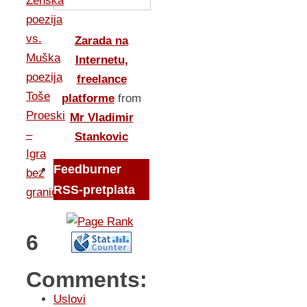
Ženska
poezija
vs.
Zarada na
Muška
Internetu,
poezija
freelance
Toše
platforme
from
Proeski
Mr Vladimir
–
Stankovic
Igra
Feedburner
bez
RSS-pretplata
granica
6
Comments:
Uslovi