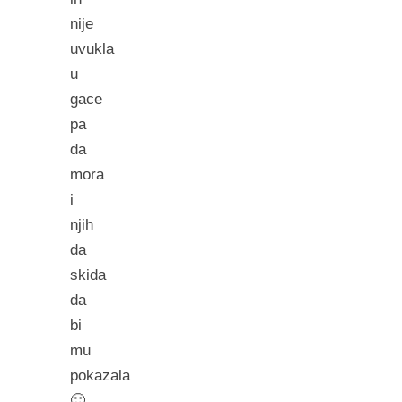
nije
uvukla
u
gace
pa
da
mora
i
njih
da
skida
da
bi
mu
pokazala
🙂