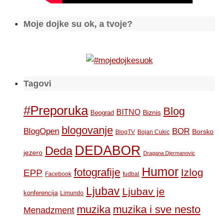
Moje dojke su ok, a tvoje?
Tagovi
#Preporuka
Blog
BITNO
Biznis
Beograd
blogovanje
BOR
BlogOpen
Borsko
BlogTV
Bojan Cukic
DEDABOR
Deda
jezero
Dragana Djermanovic
Humor
fotografije
Izlog
EPP
Facebook
fudbal
Ljubav
Ljubav je
konferencija
Limundo
muzika
muzika i sve nesto
Menadzment