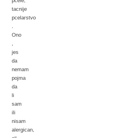
pcele,
tacnije
pcelarstvo
.
Ono
,
jes
da
nemam
pojma
da
li
sam
ili
nisam
alergican,