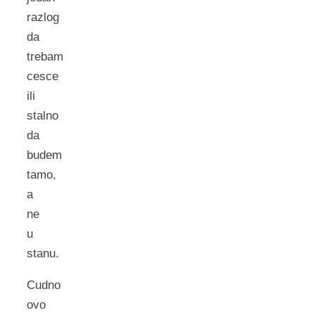
razlog
da
trebam
cesce
ili
stalno
da
budem
tamo,
a
ne
u
stanu.
Cudno
ovo