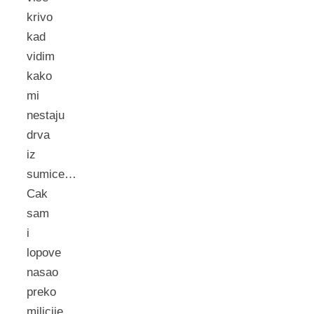
krivo
kad
vidim
kako
mi
nestaju
drva
iz
sumice…
Cak
sam
i
lopove
nasao
preko
milicije,