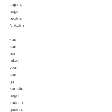
cajem,
nego
ovako.
Nekako
,
kad
sam
bio
mladji,
vise
sam
ga
koristio
nego
zadnjih
godina.