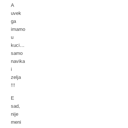
A
uvek
ga
imamo
u
kuci…
samo
navika
i
zelja
!!!
E
sad,
nije
meni