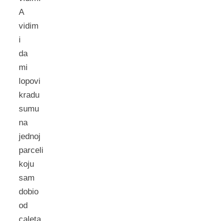
A
vidim
i
da
mi
lopovi
kradu
sumu
na
jednoj
parceli
koju
sam
dobio
od
caleta