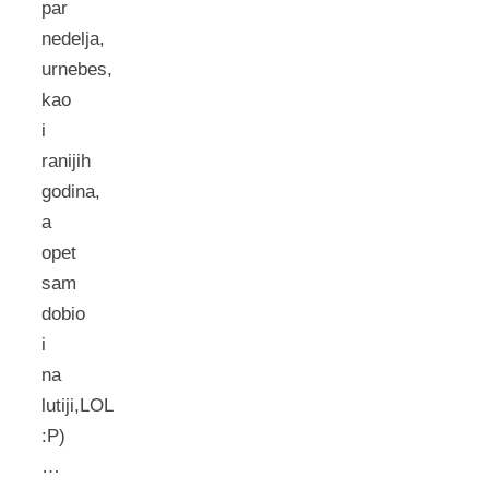
par
nedelja,
urnebes,
kao
i
ranijih
godina,
a
opet
sam
dobio
i
na
lutiji,LOL
:P)
…