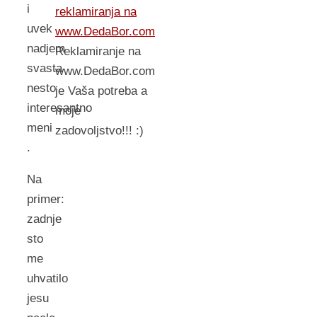
i
reklamiranja na
uvek
www.DedaBor.com
nadjem
Reklamiranje na
svasta
www.DedaBor.com
nesto
je Vaša potreba a
interesantno
moje
meni
zadovoljstvo!!! :)
.
Na
primer:
zadnje
sto
me
uhvatilo
jesu