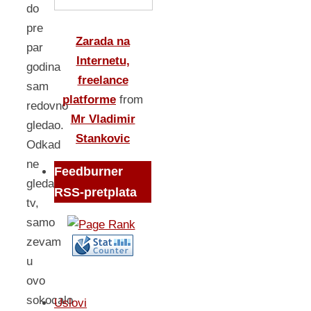
do
pre
Zarada na
par
Internetu,
godina
freelance
sam
platforme
from
redovno
Mr Vladimir
gledao.
Stankovic
Odkad
ne
Feedburner
gledam
RSS-pretplata
tv,
samo
zevam
u
ovo
sokocalo
Uslovi