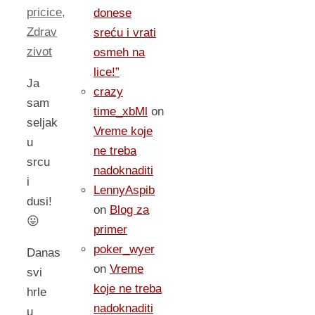
pricice
,
donese
Zdrav
sreću i vrati
zivot
osmeh na
lice!”
Ja
crazy
sam
time_xbMl
on
seljak
Vreme koje
u
ne treba
srcu
nadoknaditi
i
LennyAspib
dusi!
on
Blog za
😛
primer
poker_wyer
Danas
on
Vreme
svi
koje ne treba
hrle
nadoknaditi
u