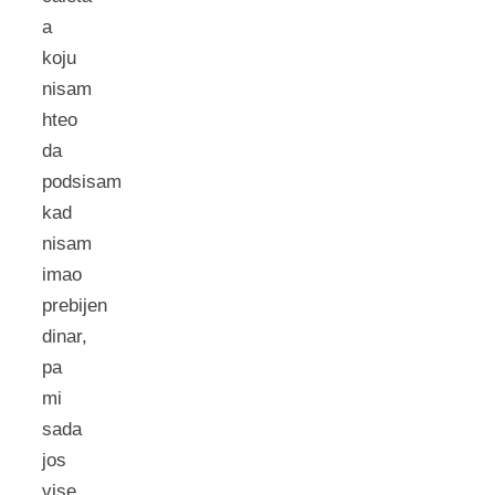
a
koju
nisam
hteo
da
podsisam
kad
nisam
imao
prebijen
dinar,
pa
mi
sada
jos
vise