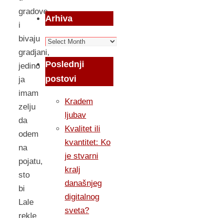
gradove
Arhiva
i
bivaju
Arhiva
gradjani,
Poslednji
jedino
postovi
ja
imam
Kradem
zelju
ljubav
da
Kvalitet ili
odem
kvantitet: Ko
na
je stvarni
pojatu,
kralj
sto
današnjeg
bi
digitalnog
Lale
sveta?
rekle