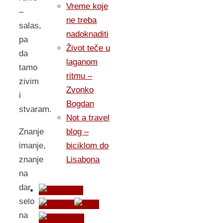
Vreme koje
–
ne treba
salas,
nadoknaditi
pa
Život teče u
da
laganom
tamo
ritmu –
zivim
Zvonko
i
Bogdan
stvaram.
Not a travel
blog –
Znanje
biciklom do
imanje,
Lisabona
znanje
na
dar,
selo
na