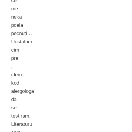
ce
me
neka
pcela
pecnuti…
Uostalom,
cim
pre
,
idem
kod
alergologa
da
se
testiram.
Literaturu