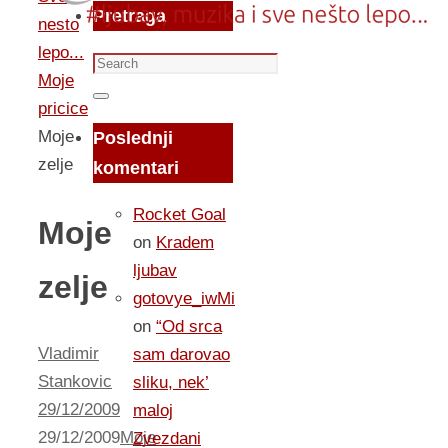
Pretraga
nesto
lepo...
Search
Moje
for:
Search
pricice
Moje
Poslednji
zelje
komentari
Rocket Goal
Moje
on
Kradem
ljubav
zelje
gotovye_iwMi
on
“Od srca
Vladimir
sam darovao
Stankovic
sliku, nek’
29/12/2009
maloj
29/12/2009
Moje
Zvezdani