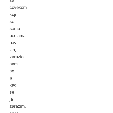
sa
covekom
koji
se
samo
pcelama
bavi.
Uh,
zarazio
sam
se,
a
kad
se
ja
zarazim,