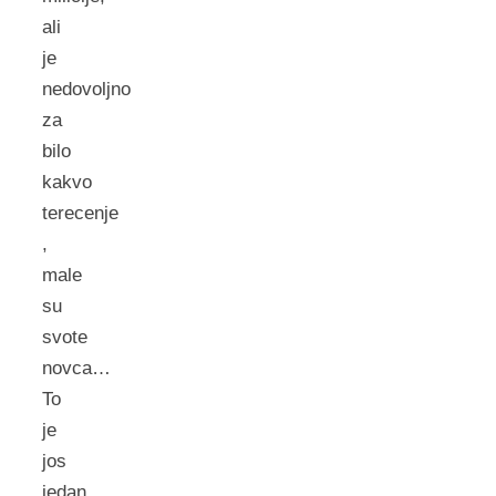
ali
je
nedovoljno
za
bilo
kakvo
terecenje
,
male
su
svote
novca…
To
je
jos
jedan