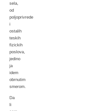
sela,
od
poljoprivrede
i
ostalih
teskih
fizickih
poslova,
jedino
ja
idem
obrnutim
smerom.
Da
li