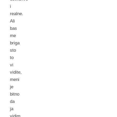
i
realne.
Ali
bas
me
briga
sto
to
vi
vidite,
meni
je
bitno
da
ja
vidim.