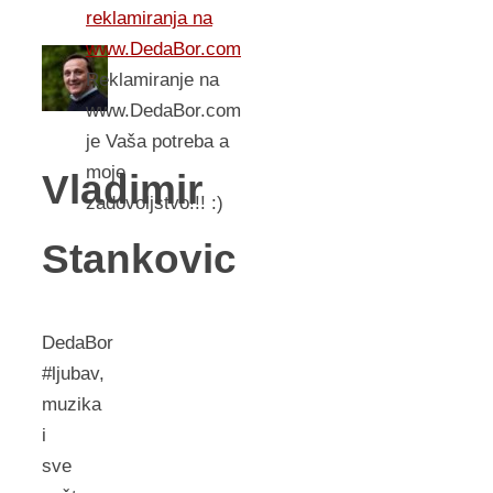
reklamiranja na
www.DedaBor.com
Reklamiranje na
www.DedaBor.com
je Vaša potreba a
moje
Vladimir
zadovoljstvo!!! :)
Stankovic
DedaBor
#ljubav,
muzika
i
sve