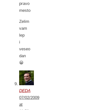
pravo
mesto
Zelim
vam
lep
i
veseo
dan
😀
DEDA
07/02/2009
at