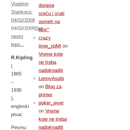
Vladimir
donese
Stankovic
sreću i vrati
04/02/2009
osmeh na
04/02/2009
Sve
lice!”
nesto
crazy
lepo...
time_xbMl
on
Vreme koje
R.Kipling
ne treba
(
nadoknaditi
1865
LennyAspib
–
on
Blog za
1936
primer
),
poker_wyer
engleski
on
Vreme
pisac
koje ne treba
nadoknaditi
Pesmu