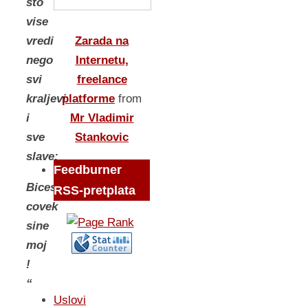
sto
vise
Zarada na
vredi
Internetu,
nego
freelance
svi
platforme
from
kraljevi
Mr Vladimir
i
Stankovic
sve
slave;
Feedburner
Bices
RSS-pretplata
covek
sine
moj
!
“
Uslovi