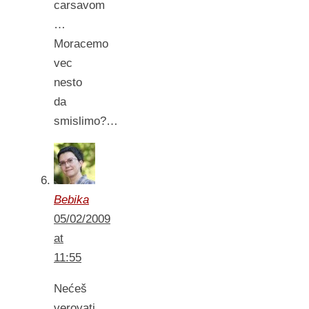
carsavom
…
Moracemo
vec
nesto
da
smislimo?…
Bebika
05/02/2009
at
11:55
Nećeš
verovati