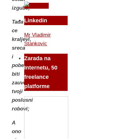
izgube;
Linkedin
Tada
ce
Mr Vladimir
kraljevi,
Stankovic
sreca
i
Zarada na
pobeda
Internetu, 50
biti
freelance
zauvek
platforme
tvoji
poslusni
robovi;
A
ono