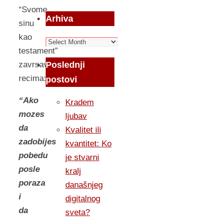
“Svome
Arhiva
sinu
kao
Arhiva
testament”
Poslednji
zavrsava
recima:
postovi
“Ako
Kradem
mozes
ljubav
da
Kvalitet ili
zadobijes
kvantitet: Ko
pobedu
je stvarni
posle
kralj
poraza
današnjeg
i
digitalnog
da
sveta?