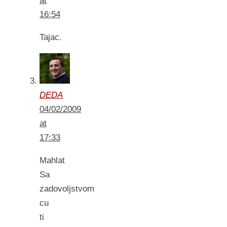
at
16:54
Tajac.
DEDA
04/02/2009
at
17:33
Mahlat
Sa
zadovoljstvom
cu
ti