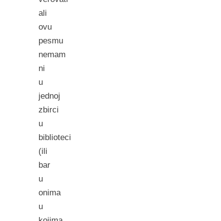
ali
ovu
pesmu
nemam
ni
u
jednoj
zbirci
u
biblioteci
(ili
bar
u
onima
u
kojima