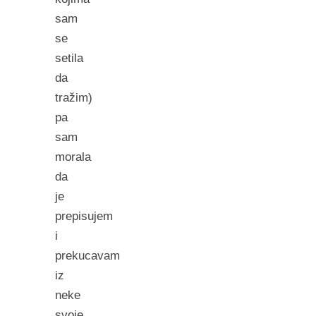
sam
se
setila
da
tražim)
pa
sam
morala
da
je
prepisujem
i
prekucavam
iz
neke
svoje