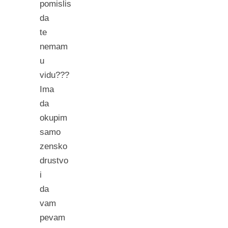
pomislis
da
te
nemam
u
vidu???
Ima
da
okupim
samo
zensko
drustvo
i
da
vam
pevam