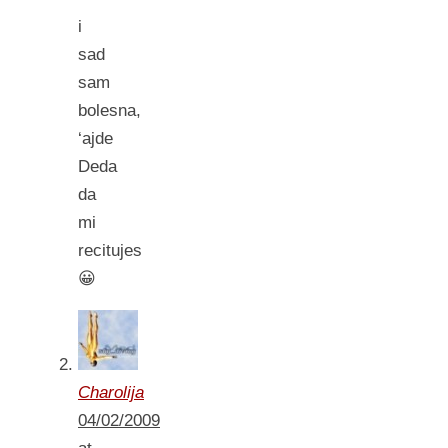
i
sad
sam
bolesna,
‘ajde
Deda
da
mi
recitujes
😀
Charolija
04/02/2009