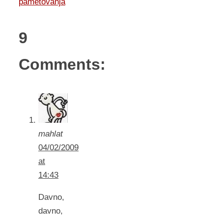
pametovanja
9
Comments:
mahlat
04/02/2009
at
14:43
Davno,
davno,