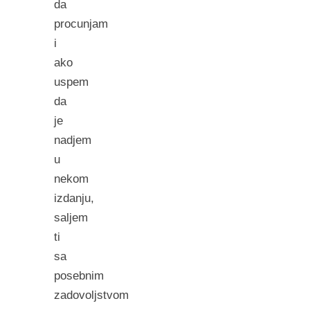
da
procunjam
i
ako
uspem
da
je
nadjem
u
nekom
izdanju,
saljem
ti
sa
posebnim
zadovoljstvom