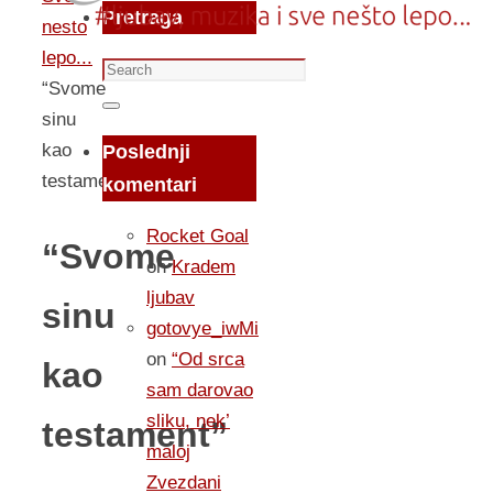
Pretraga
nesto
lepo...
Search
“Svome
for:
Search
sinu
kao
Poslednji
testament”
komentari
Rocket Goal
“Svome
on
Kradem
ljubav
sinu
gotovye_iwMi
on
“Od srca
kao
sam darovao
sliku, nek’
testament”
maloj
Zvezdani