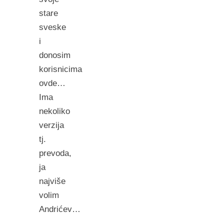
stare
sveske
i
donosim
korisnicima
ovde…
Ima
nekoliko
verzija
tj.
prevoda,
ja
najviše
volim
Andrićev…