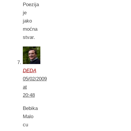
Poezija
je
jako
moćna
stvar.
DEDA
05/02/2009
at
20:48
Bebika
Malo
cu