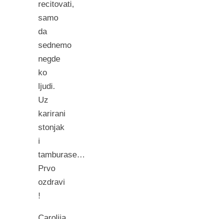
recitovati,
samo
da
sednemo
negde
ko
ljudi.
Uz
karirani
stonjak
i
tamburase…
Prvo
ozdravi
!
Carolija