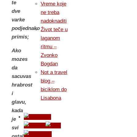
te
Vreme koje
dve
ne treba
varke
nadoknaditi
podjednako
Život teče u
primis;
laganom
ritmu –
Ako
Zvonko
mozes
Bogdan
da
Not a travel
sacuvas
blog –
hrabrost
biciklom do
i
Lisabona
glavu,
kada
je
svi
ostali