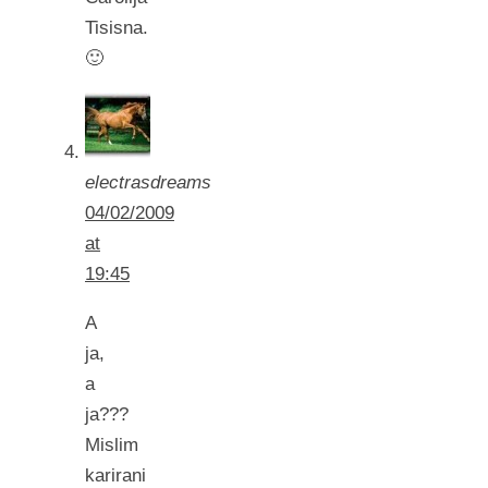
Tisisna.
🙂
electrasdreams
04/02/2009
at
19:45
A
ja,
a
ja???
Mislim
karirani