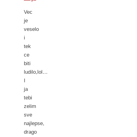
Vec
je
veselo
i
tek
ce
biti
ludilo,lol…
I
ja
tebi
zelim
sve
najlepse,
drago