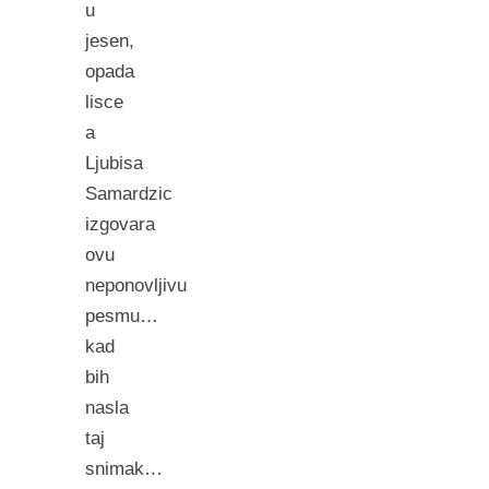
u
jesen,
opada
lisce
a
Ljubisa
Samardzic
izgovara
ovu
neponovljivu
pesmu…
kad
bih
nasla
taj
snimak…