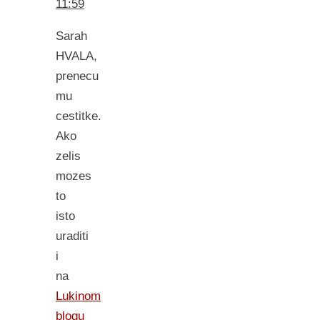
11:59
Sarah
HVALA,
prenecu
mu
cestitke.
Ako
zelis
mozes
to
isto
uraditi
i
na
Lukinom
blogu