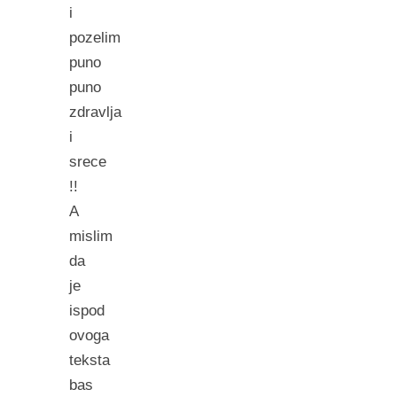
i
pozelim
puno
puno
zdravlja
i
srece
!!
A
mislim
da
je
ispod
ovoga
teksta
bas