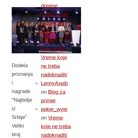
donese
sreću i vrati
osmeh na
lice!”
crazy
time_xbMl
on
Vreme koje
Dodela
ne treba
priznanja
nadoknaditi
i
LennyAspib
nagrade
on
Blog za
“Najbolje
primer
iz
poker_wyer
Srbije”
on
Vreme
Veliki
koje ne treba
broj
nadoknaditi