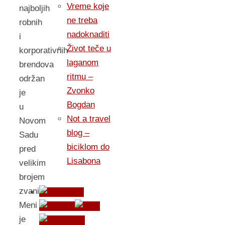
Vreme koje
najboljih
ne treba
robnih
nadoknaditi
i
Život teče u
korporativnih
laganom
brendova
ritmu –
održan
Zvonko
je
Bogdan
u
Not a travel
Novom
blog –
Sadu
biciklom do
pred
Lisabona
velikim
brojem
zvanica.
Meni
je