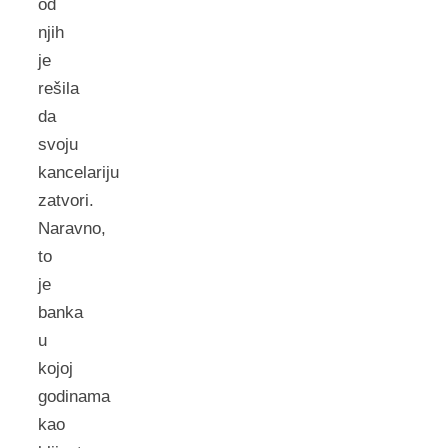
od
njih
je
rešila
da
svoju
kancelariju
zatvori.
Naravno,
to
je
banka
u
kojoj
godinama
kao