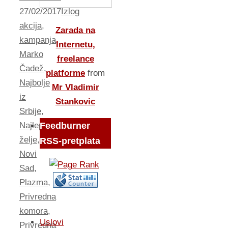
27/02/2017
Izlog
akcija
,
Zarada na
kampanja
,
Internetu,
Marko
freelance
Čadež
,
platforme
from
Najbolje
Mr Vladimir
iz
Stankovic
Srbije
,
Najlepše
Feedburner
želje
,
RSS-pretplata
Novi
Sad
,
Plazma
,
Privredna
komora
,
Uslovi
Privredna