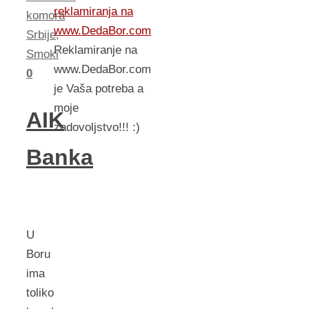
reklamiranja na
komora
www.DedaBor.com
Srbije
,
Reklamiranje na
Smoki
www.DedaBor.com
0
je Vaša potreba a
moje
AIK
zadovoljstvo!!! :)
Banka
U
Boru
ima
toliko