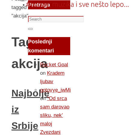
Pretraga
tagged
"akcija"
Search
for:
Search
Tag:
Poslednji
komentari
akcija
Rocket Goal
on
Kradem
ljubav
gotovye_iwMi
Najbolje
on
“Od srca
sam darovao
iz
sliku, nek’
Srbije
maloj
Zvezdani