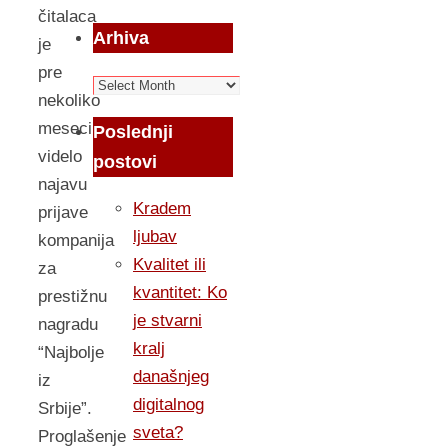
čitalaca
Arhiva
je
pre
Arhiva
nekoliko
meseci
Poslednji
videlo
postovi
najavu
Kradem
prijave
ljubav
kompanija
Kvalitet ili
za
kvantitet: Ko
prestižnu
je stvarni
nagradu
kralj
“Najbolje
današnjeg
iz
digitalnog
Srbije”.
sveta?
Proglašenje