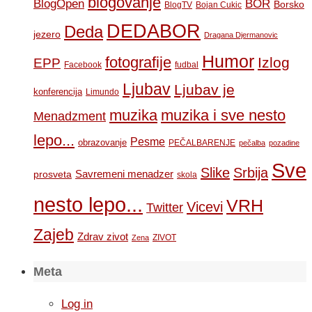
blogovanje
BOR
BlogOpen
Borsko
BlogTV
Bojan Cukic
DEDABOR
Deda
jezero
Dragana Djermanovic
Humor
fotografije
Izlog
EPP
Facebook
fudbal
Ljubav
Ljubav je
konferencija
Limundo
muzika
muzika i sve nesto
Menadzment
lepo...
Pesme
obrazovanje
PEČALBARENJE
pečalba
pozadine
Sve
Slike
Srbija
Savremeni menadzer
prosveta
skola
nesto lepo...
VRH
Vicevi
Twitter
Zajeb
Zdrav zivot
ZIVOT
Zena
Meta
Log in